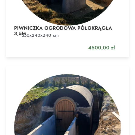
PIWNICZKA OGRODOWA PÓŁOKRĄGŁA
3,5M
Dodaj do koszyka
350x240x240 cm
4500,00
zł