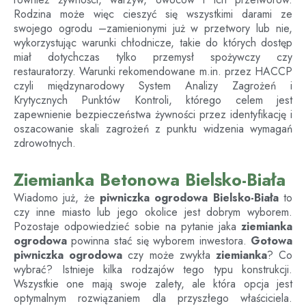
Rodzina może więc cieszyć się wszystkimi darami ze
swojego ogrodu –zamienionymi już w przetwory lub nie,
wykorzystując warunki chłodnicze, takie do których dostęp
miał dotychczas tylko przemysł spożywczy czy
restauratorzy. Warunki rekomendowane m.in. przez HACCP
czyli międzynarodowy System Analizy Zagrożeń i
Krytycznych Punktów Kontroli, którego celem jest
zapewnienie bezpieczeństwa żywności przez identyfikację i
oszacowanie skali zagrożeń z punktu widzenia wymagań
zdrowotnych.
Ziemianka Betonowa Bielsko-Biała
Wiadomo już, że
piwniczka ogrodowa
Bielsko-Biała
to
czy inne miasto lub jego okolice jest dobrym wyborem.
Pozostaje odpowiedzieć sobie na pytanie jaka
ziemianka
ogrodowa
powinna stać się wyborem inwestora.
Gotowa
piwniczka ogrodowa
czy może zwykła
ziemianka
? Co
wybrać? Istnieje kilka rodzajów tego typu konstrukcji.
Wszystkie one mają swoje zalety, ale która opcja jest
optymalnym rozwiązaniem dla przyszłego właściciela.