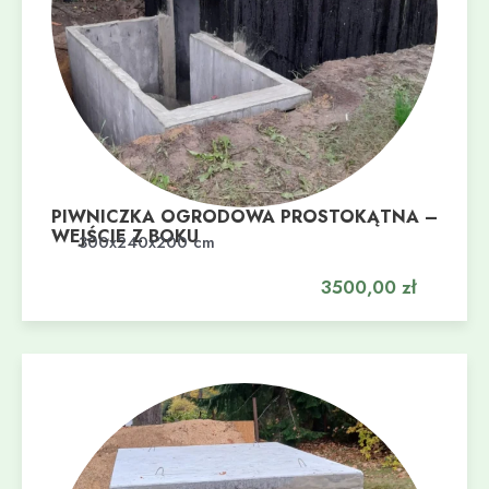
PIWNICZKA OGRODOWA PROSTOKĄTNA –
WEJŚCIE Z BOKU
Dodaj do koszyka
300x240x200 cm
3500,00
zł