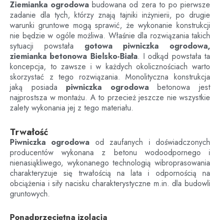
Ziemianka ogrodowa
budowana od zera to po pierwsze
zadanie dla tych, którzy znają tajniki inżynierii, po drugie
warunki gruntowe mogą sprawić, że wykonanie konstrukcji
nie będzie w ogóle możliwa. Właśnie dla rozwiązania takich
sytuacji powstała
gotowa piwniczka ogrodowa,
ziemianka betonowa
Bielsko-Biała
. I odkąd powstała ta
koncepcja, to zawsze i w każdych okolicznościach warto
skorzystać z tego rozwiązania. Monolityczna konstrukcja
jaką posiada
piwniczka ogrodowa
betonowa jest
najprostsza w montażu. A to przecież jeszcze nie wszystkie
zalety wykonania jej z tego materiału.
Trwałość
Piwniczka ogrodowa
od zaufanych i doświadczonych
producentów wykonana z betonu wodoodpornego i
nienasiąkliwego, wykonanego technologią wibroprasowania
charakteryzuje się trwałością na lata i odpornością na
obciążenia i siły nacisku charakterystyczne m.in. dla budowli
gruntowych.
Ponadprzeciętna izolacja