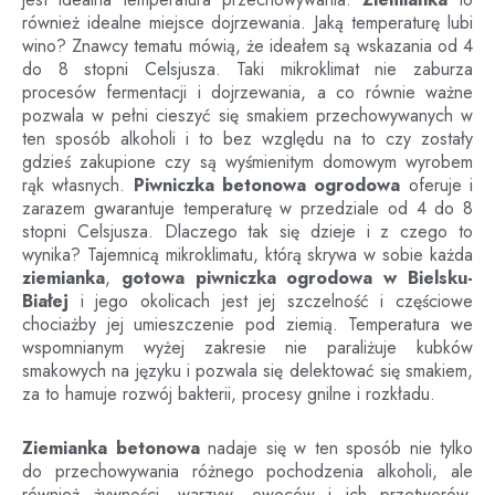
również idealne miejsce dojrzewania. Jaką temperaturę lubi
wino? Znawcy tematu mówią, że ideałem są wskazania od 4
do 8 stopni Celsjusza. Taki mikroklimat nie zaburza
procesów fermentacji i dojrzewania, a co równie ważne
pozwala w pełni cieszyć się smakiem przechowywanych w
ten sposób alkoholi i to bez względu na to czy zostały
gdzieś zakupione czy są wyśmienitym domowym wyrobem
rąk własnych.
Piwniczka betonowa ogrodowa
oferuje i
zarazem gwarantuje temperaturę w przedziale od 4 do 8
stopni Celsjusza. Dlaczego tak się dzieje i z czego to
wynika? Tajemnicą mikroklimatu, którą skrywa w sobie każda
ziemianka
,
gotowa piwniczka ogrodowa
w
Bielsku-
Białej
i jego okolicach jest jej szczelność i częściowe
chociażby jej umieszczenie pod ziemią. Temperatura we
wspomnianym wyżej zakresie nie paraliżuje kubków
smakowych na języku i pozwala się delektować się smakiem,
za to hamuje rozwój bakterii, procesy gnilne i rozkładu.
Ziemianka betonowa
nadaje się w ten sposób nie tylko
do przechowywania różnego pochodzenia alkoholi, ale
również żywności, warzyw, owoców i ich przetworów.