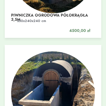
PIWNICZKA OGRODOWA PÓŁOKRĄGŁA
3,5M
Dodaj do koszyka
350x240x240 cm
4500,00
zł