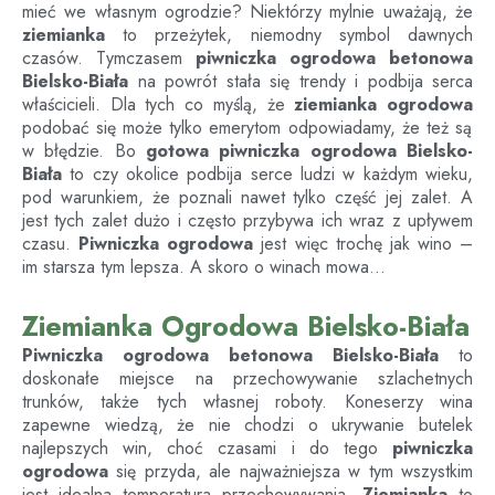
mieć we własnym ogrodzie? Niektórzy mylnie uważają, że
ziemianka
to przeżytek, niemodny symbol dawnych
czasów. Tymczasem
piwniczka ogrodowa betonowa
Bielsko-Biała
na powrót stała się trendy i podbija serca
właścicieli. Dla tych co myślą, że
ziemianka ogrodowa
podobać się może tylko emerytom odpowiadamy, że też są
w błędzie. Bo
gotowa piwniczka ogrodowa
Bielsko-
Biała
to czy okolice podbija serce ludzi w każdym wieku,
pod warunkiem, że poznali nawet tylko część jej zalet. A
jest tych zalet dużo i często przybywa ich wraz z upływem
czasu.
Piwniczka ogrodowa
jest więc trochę jak wino –
im starsza tym lepsza. A skoro o winach mowa…
Ziemianka Ogrodowa Bielsko-Biała
Piwniczka ogrodowa betonowa
Bielsko-Biała
to
doskonałe miejsce na przechowywanie szlachetnych
trunków, także tych własnej roboty. Koneserzy wina
zapewne wiedzą, że nie chodzi o ukrywanie butelek
najlepszych win, choć czasami i do tego
piwniczka
ogrodowa
się przyda, ale najważniejsza w tym wszystkim
jest idealna temperatura przechowywania.
Ziemianka
to