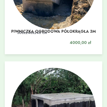
PIWNICZKA OGRODOWA PÓŁOKRĄGŁA 3M
Dodaj do koszyka
300x240x240 cm
4000,00
zł