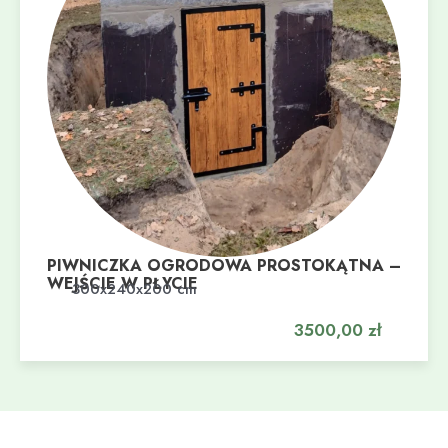
PIWNICZKA OGRODOWA PROSTOKĄTNA –
WEJŚCIE W PŁYCIE
Dodaj do koszyka
300x240x200 cm
3500,00
zł