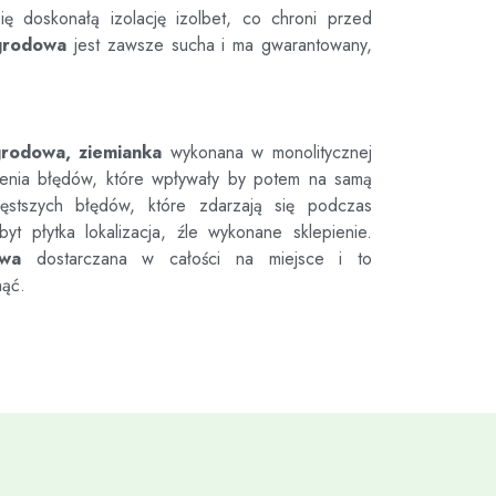
ię doskonałą izolację izolbet, co chroni przed
grodowa
jest zawsze sucha i ma gwarantowany,
grodowa, ziemianka
wykonana w monolitycznej
ienia błędów, które wpływały by potem na samą
tszych błędów, które zdarzają się podczas
byt płytka lokalizacja, źle wykonane sklepienie.
owa
dostarczana w całości na miejsce i to
nąć.