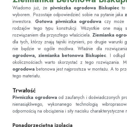
Wiadomo już, że
piwniczka ogrodowa
Biskupiec
to
wyborem. Pozostaje odpowiedzieć sobie na pytanie jaka
inwestora.
Gotowa piwniczka ogrodowa
czy może 
rodzajów tego typu konstrukcji. Wszystkie one mają s
rozwiązaniem dla przyszłego właściciela.
Ziemianka ogr
dla tych, którzy znają tajniki inżynierii, po drugie warun
nie będzie w ogóle możliwa. Właśnie dla rozwiązania
ogrodowa, ziemianka betonowa
Biskupiec
. I odkąd
okolicznościach warto skorzystać z tego rozwiązania. M
ogrodowa
betonowa jest najprostsza w montażu. A to prze
tego materiału.
Trwałość
Piwniczka ogrodowa
od zaufanych i doświadczonych p
nienasiąkliwego, wykonanego technologią wibroprasow
odpornością na obciążenia i siły nacisku charakterystyczne 
Ponadprzeciętna izolacja