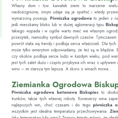
Własny dom i tzw. kawałek ziemi to marzenie wiel
niedoścignione, innym udaje się je spełnić i wtedy prze
wymarzoną posesję.
Piwniczka ogrodowa
to jeden z na
jeśli mieszkamy blisko lub w dużej aglomeracji typu
Bisku
takiego wypada i w ogóle warto mieć we własnym ogrodz
przeżytek, niemodny symbol dawnych czasów. Tymczasem
powrót stała się trendy i podbija serca właścicieli. Dla tyc
może tylko emerytom odpowiadamy, że też są w błędzie.
czy okolice podbija serce ludzi w każdym wieku, pod waru
jest tych zalet dużo i często przybywa ich wraz z upływem
wino – im starsza tym lepsza. A skoro o winach mowa…
Ziemianka Ogrodowa Biskup
Piwniczka ogrodowa betonowa
Biskupiec
to dosko
trunków, także tych własnej roboty. Koneserzy wina zap
najlepszych win, choć czasami i do tego
piwniczka 
wszystkim jest idealna temperatura przechowywania.
Zie
Jaką temperaturę lubi wino? Znawcy tematu mówią, że ideał