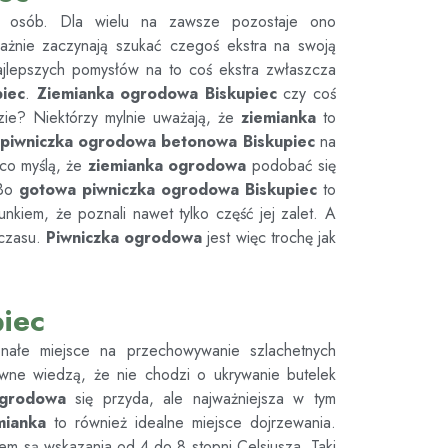
u osób. Dla wielu na zawsze pozostaje ono
ważnie zaczynają szukać czegoś ekstra na swoją
jlepszych pomysłów na to coś ekstra zwłaszcza
piec
.
Ziemianka ogrodowa
Biskupiec
czy coś
ie? Niektórzy mylnie uważają, że
ziemianka
to
piwniczka ogrodowa betonowa
Biskupiec
na
h co myślą, że
ziemianka ogrodowa
podobać się
 Bo
gotowa piwniczka ogrodowa
Biskupiec
to
nkiem, że poznali nawet tylko część jej zalet. A
 czasu.
Piwniczka ogrodowa
jest więc trochę jak
iec
nałe miejsce na przechowywanie szlachetnych
ewne wiedzą, że nie chodzi o ukrywanie butelek
ogrodowa
się przyda, ale najważniejsza w tym
mianka
to również idealne miejsce dojrzewania.
em są wskazania od 4 do 8 stopni Celsjusza. Taki