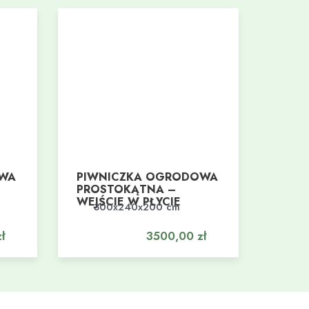
OWA
PIWNICZKA OGRODOWA
PROSTOKĄTNA –
WEJŚCIE W PŁYCIE
300x240x200 cm
Dodaj do koszyka
ł
3500,00
zł