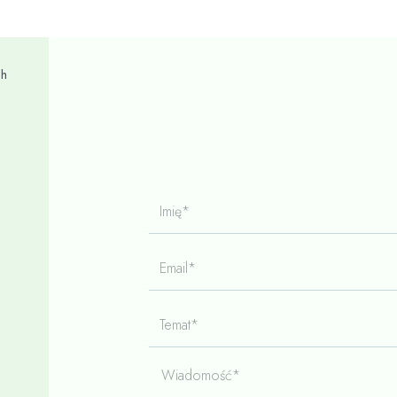
ch
Imię*
Email*
Temat*
Wiadomość*