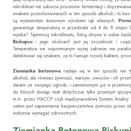
mikroklimat nie zaburza procesów fermentacji i dojrzewani
smakiem przechowywanych w ten sposób alkoholi i to bez 
są wyśmienitym domowym wyrobem rąk własnych.
Piwn
gwarantuje temperaturę w przedziale od 4 do 8 stopni C
wynika? Tajemnicą mikroklimatu, którą skrywa w sobie każ
Biskupcu
i jego okolicach jest jej szczelność i czę
Temperatura we wspomnianym wyżej zakresie nie parali
delektować się smakiem, za to hamuje rozwój bakterii, proc
Ziemianka betonowa
nadaje się w ten sposób nie t
alkoholi, ale również żywności, warzyw, owoców i ich prze
darami ze swojego ogrodu –zamienionymi już w przetwory l
do których dostęp miał dotychczas tylko przemysł spoży
m.in. przez HACCP czyli międzynarodowy System Analizy Z
celem jest zapewnienie bezpieczeństwa żywności przez ide
widzenia wymagań zdrowotnych.
Ziemianka Betonowa Biskup