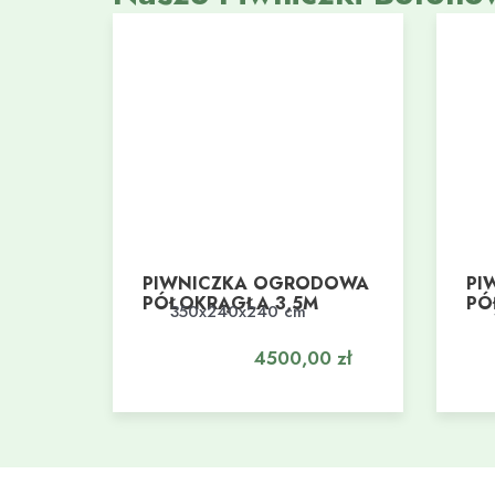
PIWNICZKA OGRODOWA
PI
PÓŁOKRĄGŁA 3,5M
PÓ
350x240x240 cm
Dodaj do koszyka
Do
4500,00
zł