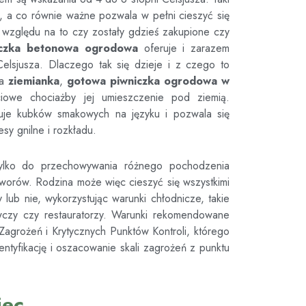
a, a co równie ważne pozwala w pełni cieszyć się
względu na to czy zostały gdzieś zakupione czy
iczka betonowa ogrodowa
oferuje i zarazem
elsjusza. Dlaczego tak się dzieje i z czego to
da
ziemianka
,
gotowa piwniczka ogrodowa
w
ściowe chociażby jej umieszczenie pod ziemią.
żuje kubków smakowych na języku i pozwala się
esy gnilne i rozkładu.
ylko do przechowywania różnego pochodzenia
tworów. Rodzina może więc cieszyć się wszystkimi
ub nie, wykorzystując warunki chłodnicze, takie
wczy czy restauratorzy. Warunki rekomendowane
agrożeń i Krytycznych Punktów Kontroli, którego
ntyfikację i oszacowanie skali zagrożeń z punktu
iec