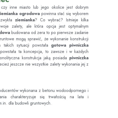
 czy inne miasto lub jego okolice jest dobrym
ziemianka ogrodowa
powinna stać się wyborem
zwykła
ziemianka
? Co wybrać? Istnieje kilka
woje zalety, ale która opcja jest optymalnym
odowa
budowana od zera to po pierwsze zadanie
ki gruntowe mogą sprawić, że wykonanie konstrukcji
 takich sytuacji powstała
gotowa piwniczka
 powstała ta koncepcja, to zawsze i w każdych
onolityczna konstrukcja jaką posiada
piwniczka
cież jeszcze nie wszystkie zalety wykonania jej z
roducentów wykonana z betonu wodoodpornego i
ania charakteryzuje się trwałością na lata i
m.in. dla budowli gruntowych.