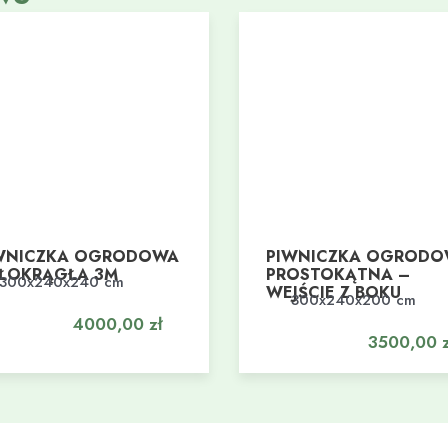
WNICZKA OGRODOWA
PIWNICZKA OGROD
ŁOKRĄGŁA 3M
PROSTOKĄTNA –
300x240x240 cm
daj do koszyka
WEJŚCIE Z BOKU
300x240x200 cm
Dodaj do koszyka
4000,00
zł
3500,00
z