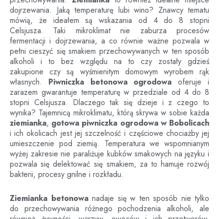
dojrzewania. Jaką temperaturę lubi wino? Znawcy tematu
mówią, że ideałem są wskazania od 4 do 8 stopni
Celsjusza. Taki mikroklimat nie zaburza procesów
fermentacji i dojrzewania, a co równie ważne pozwala w
pełni cieszyć się smakiem przechowywanych w ten sposób
alkoholi i to bez względu na to czy zostały gdzieś
zakupione czy są wyśmienitym domowym wyrobem rąk
własnych.
Piwniczka betonowa ogrodowa
oferuje i
zarazem gwarantuje temperaturę w przedziale od 4 do 8
stopni Celsjusza. Dlaczego tak się dzieje i z czego to
wynika? Tajemnicą mikroklimatu, którą skrywa w sobie każda
ziemianka
,
gotowa piwniczka ogrodowa
w
Bobolicach
i ich okolicach jest jej szczelność i częściowe chociażby jej
umieszczenie pod ziemią. Temperatura we wspomnianym
wyżej zakresie nie paraliżuje kubków smakowych na języku i
pozwala się delektować się smakiem, za to hamuje rozwój
bakterii, procesy gnilne i rozkładu.
Ziemianka betonowa
nadaje się w ten sposób nie tylko
do przechowywania różnego pochodzenia alkoholi, ale
również żywności, warzyw, owoców i ich przetworów.