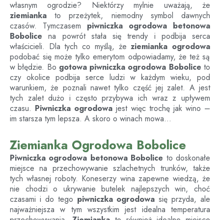
własnym ogrodzie? Niektórzy mylnie uważają, że
ziemianka
to przeżytek, niemodny symbol dawnych
czasów. Tymczasem
piwniczka ogrodowa betonowa
Bobolice
na powrót stała się trendy i podbija serca
właścicieli. Dla tych co myślą, że
ziemianka ogrodowa
podobać się może tylko emerytom odpowiadamy, że też są
w błędzie. Bo
gotowa piwniczka ogrodowa
Bobolice
to
czy okolice podbija serce ludzi w każdym wieku, pod
warunkiem, że poznali nawet tylko część jej zalet. A jest
tych zalet dużo i często przybywa ich wraz z upływem
czasu.
Piwniczka ogrodowa
jest więc trochę jak wino –
im starsza tym lepsza. A skoro o winach mowa…
Ziemianka Ogrodowa Bobolice
Piwniczka ogrodowa betonowa
Bobolice
to doskonałe
miejsce na przechowywanie szlachetnych trunków, także
tych własnej roboty. Koneserzy wina zapewne wiedzą, że
nie chodzi o ukrywanie butelek najlepszych win, choć
czasami i do tego
piwniczka ogrodowa
się przyda, ale
najważniejsza w tym wszystkim jest idealna temperatura
przechowywania.
Ziemianka
to również idealne miejsce