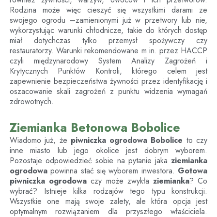
Rodzina może więc cieszyć się wszystkimi darami ze
swojego ogrodu –zamienionymi już w przetwory lub nie,
wykorzystując warunki chłodnicze, takie do których dostęp
miał dotychczas tylko przemysł spożywczy czy
restauratorzy. Warunki rekomendowane m.in. przez HACCP
czyli międzynarodowy System Analizy Zagrożeń i
Krytycznych Punktów Kontroli, którego celem jest
zapewnienie bezpieczeństwa żywności przez identyfikację i
oszacowanie skali zagrożeń z punktu widzenia wymagań
zdrowotnych.
Ziemianka Betonowa Bobolice
Wiadomo już, że
piwniczka ogrodowa Bobolice
to czy
inne miasto lub jego okolice jest dobrym wyborem.
Pozostaje odpowiedzieć sobie na pytanie jaka
ziemianka
ogrodowa
powinna stać się wyborem inwestora.
Gotowa
piwniczka ogrodowa
czy może zwykła
ziemianka
? Co
wybrać? Istnieje kilka rodzajów tego typu konstrukcji.
Wszystkie one mają swoje zalety, ale która opcja jest
optymalnym rozwiązaniem dla przyszłego właściciela.