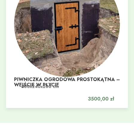
PIWNICZKA OGRODOWA PROSTOKĄTNA –
WEJŚCIE W PŁYCIE
Dodaj do koszyka
300x240x200 cm
3500,00
zł