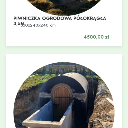
PIWNICZKA OGRODOWA PÓŁOKRĄGŁA
3,5M
Dodaj do koszyka
350x240x240 cm
4500,00
zł