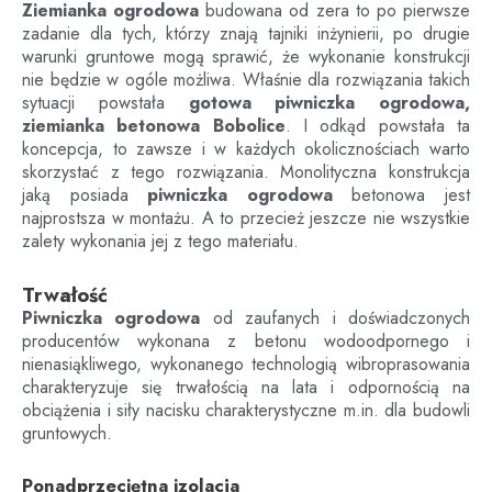
Ziemianka ogrodowa
budowana od zera to po pierwsze
zadanie dla tych, którzy znają tajniki inżynierii, po drugie
warunki gruntowe mogą sprawić, że wykonanie konstrukcji
nie będzie w ogóle możliwa. Właśnie dla rozwiązania takich
sytuacji powstała
gotowa piwniczka ogrodowa,
ziemianka betonowa Bobolice
. I odkąd powstała ta
koncepcja, to zawsze i w każdych okolicznościach warto
skorzystać z tego rozwiązania. Monolityczna konstrukcja
jaką posiada
piwniczka ogrodowa
betonowa jest
najprostsza w montażu. A to przecież jeszcze nie wszystkie
zalety wykonania jej z tego materiału.
Trwałość
Piwniczka ogrodowa
od zaufanych i doświadczonych
producentów wykonana z betonu wodoodpornego i
nienasiąkliwego, wykonanego technologią wibroprasowania
charakteryzuje się trwałością na lata i odpornością na
obciążenia i siły nacisku charakterystyczne m.in. dla budowli
gruntowych.
Ponadprzeciętna izolacja