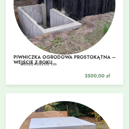
PIWNICZKA OGRODOWA PROSTOKĄTNA –
WEJŚCIE Z BOKU
Dodaj do koszyka
300x240x200 cm
3500,00
zł