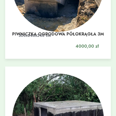
PIWNICZKA OGRODOWA PÓŁOKRĄGŁA 3M
Dodaj do koszyka
300x240x240 cm
4000,00
zł