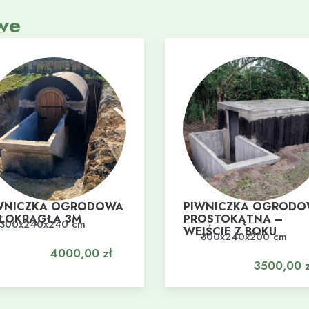
we
WNICZKA OGRODOWA
PIWNICZKA OGROD
ŁOKRĄGŁA 3M
PROSTOKĄTNA –
300x240x240 cm
daj do koszyka
WEJŚCIE Z BOKU
300x240x200 cm
Dodaj do koszyka
4000,00
zł
3500,00
z