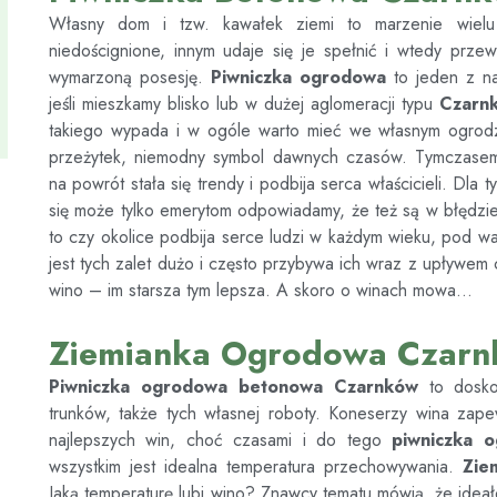
Własny dom i tzw. kawałek ziemi to marzenie wiel
niedoścignione, innym udaje się je spełnić i wtedy prze
wymarzoną posesję.
Piwniczka ogrodowa
to jeden z na
jeśli mieszkamy blisko lub w dużej aglomeracji typu
Czarn
takiego wypada i w ogóle warto mieć we własnym ogrodz
przeżytek, niemodny symbol dawnych czasów. Tymczas
na powrót stała się trendy i podbija serca właścicieli. Dla 
się może tylko emerytom odpowiadamy, że też są w błędzi
to czy okolice podbija serce ludzi w każdym wieku, pod war
jest tych zalet dużo i często przybywa ich wraz z upływem
wino – im starsza tym lepsza. A skoro o winach mowa…
Ziemianka Ogrodowa Czar
Piwniczka ogrodowa betonowa
Czarnków
to dosk
trunków, także tych własnej roboty. Koneserzy wina zap
najlepszych win, choć czasami i do tego
piwniczka 
wszystkim jest idealna temperatura przechowywania.
Zie
Jaką temperaturę lubi wino? Znawcy tematu mówią, że ideał