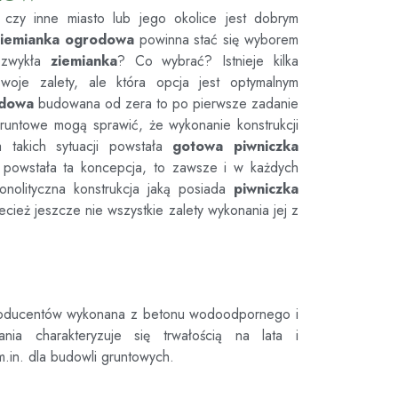
 czy inne miasto lub jego okolice jest dobrym
ziemianka ogrodowa
powinna stać się wyborem
zwykła
ziemianka
? Co wybrać? Istnieje kilka
woje zalety, ale która opcja jest optymalnym
odowa
budowana od zera to po pierwsze zadanie
ki gruntowe mogą sprawić, że wykonanie konstrukcji
 takich sytuacji powstała
gotowa piwniczka
 powstała ta koncepcja, to zawsze i w każdych
onolityczna konstrukcja jaką posiada
piwniczka
cież jeszcze nie wszystkie zalety wykonania jej z
roducentów wykonana z betonu wodoodpornego i
ania charakteryzuje się trwałością na lata i
m.in. dla budowli gruntowych.