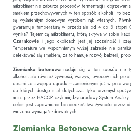
mikroklimat nie zaburza procesów fermentacji i dojrzewani
smakiem przechowywanych w ten sposób alkoholi i to bez 
są wyśmienitym domowym wyrobem rąk własnych.
Piwn
gwarantuje temperaturę w przedziale od 4 do 8 stopni C
wynika? Tajemnicą mikroklimatu, którą skrywa w sobie każ
Czarnkowie
i jego okolicach jest jej szczelność i cz
Temperatura we wspomnianym wyżej zakresie nie parali
delektować się smakiem, za to hamuje rozwój bakterii, proc
Ziemianka betonowa
nadaje się w ten sposób nie t
alkoholi, ale również żywności, warzyw, owoców i ich prze
darami ze swojego ogrodu –zamienionymi już w przetwory l
do których dostęp miał dotychczas tylko przemysł spoży
m.in. przez HACCP czyli międzynarodowy System Analizy Z
celem jest zapewnienie bezpieczeństwa żywności przez ide
widzenia wymagań zdrowotnych.
Ziemianka Betonowa Czarn