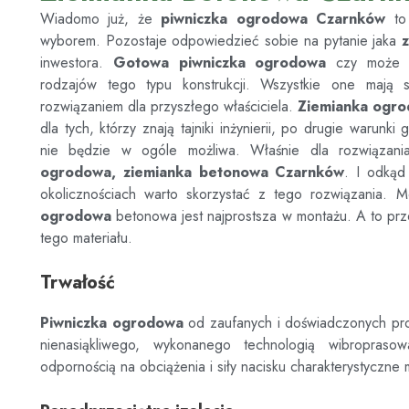
Wiadomo już, że
piwniczka ogrodowa
Czarnków
to
wyborem. Pozostaje odpowiedzieć sobie na pytanie jaka
inwestora.
Gotowa piwniczka ogrodowa
czy może 
rodzajów tego typu konstrukcji. Wszystkie one mają s
rozwiązaniem dla przyszłego właściciela.
Ziemianka ogr
dla tych, którzy znają tajniki inżynierii, po drugie warun
nie będzie w ogóle możliwa. Właśnie dla rozwiązania
ogrodowa, ziemianka betonowa
Czarnków
. I odkąd
okolicznościach warto skorzystać z tego rozwiązania. M
ogrodowa
betonowa jest najprostsza w montażu. A to prze
tego materiału.
Trwałość
Piwniczka ogrodowa
od zaufanych i doświadczonych p
nienasiąkliwego, wykonanego technologią wibroprasow
odpornością na obciążenia i siły nacisku charakterystyczne 