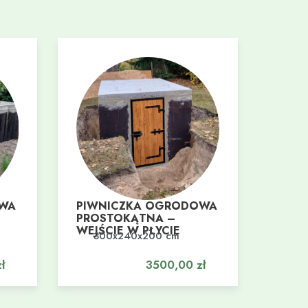
OWA
PIWNICZKA OGRODOWA
PROSTOKĄTNA –
WEJŚCIE W PŁYCIE
300x240x200 cm
Dodaj do koszyka
ł
3500,00
zł