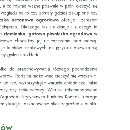
a, a co równie ważne pozwala w pełni cieszyć się
względu na to czy zostały gdzieś zakupione czy
iczka betonowa ogrodowa
oferuje i zarazem
elsjusza. Dlaczego tak się dzieje i z czego to
da
ziemianka
,
gotowa piwniczka ogrodowa
w
ęściowe chociażby jej umieszczenie pod ziemią.
żuje kubków smakowych na języku i pozwala się
esy gnilne i rozkładu.
ylko do przechowywania różnego pochodzenia
tworów. Rodzina może więc cieszyć się wszystkimi
ub nie, wykorzystując warunki chłodnicze, takie
wczy czy restauratorzy. Warunki rekomendowane
agrożeń i Krytycznych Punktów Kontroli, którego
ntyfikację i oszacowanie skali zagrożeń z punktu
ków