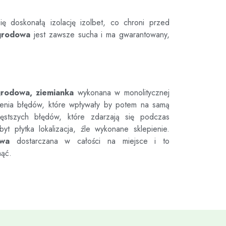
ię doskonałą izolację izolbet, co chroni przed
grodowa
jest zawsze sucha i ma gwarantowany,
grodowa, ziemianka
wykonana w monolitycznej
ienia błędów, które wpływały by potem na samą
tszych błędów, które zdarzają się podczas
byt płytka lokalizacja, źle wykonane sklepienie.
owa
dostarczana w całości na miejsce i to
nąć.