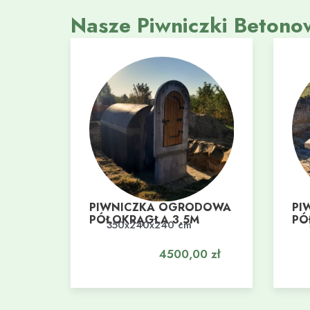
Nasze Piwniczki Betono
PIWNICZKA OGRODOWA
PI
PÓŁOKRĄGŁA 3,5M
PÓ
350x240x240 cm
Dodaj do koszyka
Do
4500,00
zł