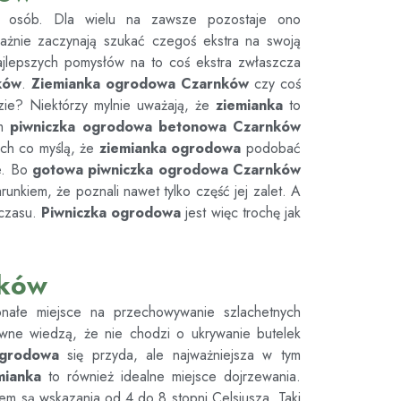
u osób. Dla wielu na zawsze pozostaje ono
ważnie zaczynają szukać czegoś ekstra na swoją
jlepszych pomysłów na to coś ekstra zwłaszcza
ków
.
Ziemianka ogrodowa
Czarnków
czy coś
ie? Niektórzy mylnie uważają, że
ziemianka
to
em
piwniczka ogrodowa betonowa
Czarnków
tych co myślą, że
ziemianka ogrodowa
podobać
e. Bo
gotowa piwniczka ogrodowa
Czarnków
unkiem, że poznali nawet tylko część jej zalet. A
 czasu.
Piwniczka ogrodowa
jest więc trochę jak
nków
onałe miejsce na przechowywanie szlachetnych
ewne wiedzą, że nie chodzi o ukrywanie butelek
ogrodowa
się przyda, ale najważniejsza w tym
mianka
to również idealne miejsce dojrzewania.
em są wskazania od 4 do 8 stopni Celsjusza. Taki