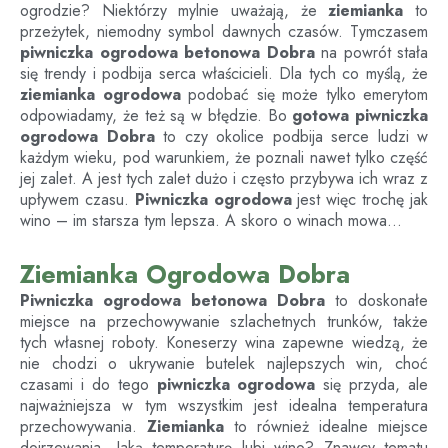
ogrodzie? Niektórzy mylnie uważają, że
ziemianka
to
przeżytek, niemodny symbol dawnych czasów. Tymczasem
piwniczka ogrodowa betonowa
Dobra
na powrót stała
się trendy i podbija serca właścicieli. Dla tych co myślą, że
ziemianka ogrodowa
podobać się może tylko emerytom
odpowiadamy, że też są w błędzie. Bo
gotowa piwniczka
ogrodowa
Dobra
to czy okolice podbija serce ludzi w
każdym wieku, pod warunkiem, że poznali nawet tylko część
jej zalet. A jest tych zalet dużo i często przybywa ich wraz z
upływem czasu.
Piwniczka ogrodowa
jest więc trochę jak
wino – im starsza tym lepsza. A skoro o winach mowa…
Ziemianka Ogrodowa Dobra
Piwniczka ogrodowa betonowa
Dobra
to doskonałe
miejsce na przechowywanie szlachetnych trunków, także
tych własnej roboty. Koneserzy wina zapewne wiedzą, że
nie chodzi o ukrywanie butelek najlepszych win, choć
czasami i do tego
piwniczka ogrodowa
się przyda, ale
najważniejsza w tym wszystkim jest idealna temperatura
przechowywania.
Ziemianka
to również idealne miejsce
dojrzewania. Jaką temperaturę lubi wino? Znawcy tematu