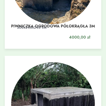
PIWNICZKA OGRODOWA PÓŁOKRĄGŁA 3M
Dodaj do koszyka
300x240x240 cm
4000,00
zł