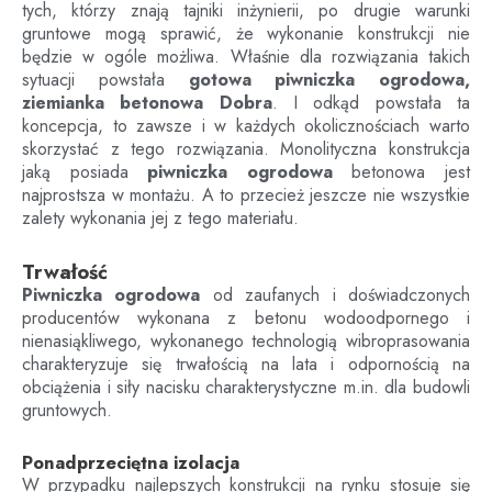
tych, którzy znają tajniki inżynierii, po drugie warunki
gruntowe mogą sprawić, że wykonanie konstrukcji nie
będzie w ogóle możliwa. Właśnie dla rozwiązania takich
sytuacji powstała
gotowa piwniczka ogrodowa,
ziemianka betonowa
Dobra
. I odkąd powstała ta
koncepcja, to zawsze i w każdych okolicznościach warto
skorzystać z tego rozwiązania. Monolityczna konstrukcja
jaką posiada
piwniczka ogrodowa
betonowa jest
najprostsza w montażu. A to przecież jeszcze nie wszystkie
zalety wykonania jej z tego materiału.
Trwałość
Piwniczka ogrodowa
od zaufanych i doświadczonych
producentów wykonana z betonu wodoodpornego i
nienasiąkliwego, wykonanego technologią wibroprasowania
charakteryzuje się trwałością na lata i odpornością na
obciążenia i siły nacisku charakterystyczne m.in. dla budowli
gruntowych.
Ponadprzeciętna izolacja
W przypadku najlepszych konstrukcji na rynku stosuje się