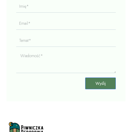
Imię*
Email*
Temat*
Wiadomość*
Wyślij