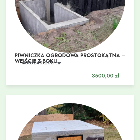
PIWNICZKA OGRODOWA PROSTOKĄTNA –
WEJŚCIE Z BOKU
Dodaj do koszyka
300x240x200 cm
3500,00
zł