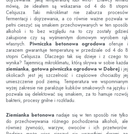
mówią, że ideałem są wskazania od 4 do 8 stopni
Celsjusza. Taki mikroklimat nie zaburza procesów
fermentacji i dojrzewania, a co równie ważne pozwala w
pełni cieszyć się smakiem przechowywanych w ten sposób
alkoholi i to bez względu na to czy zostały gdzieś
zakupione czy są wyśmienitym domowym wyrobem rąk
własnych.
Piwniczka betonowa ogrodowa
oferuje i
zarazem gwarantuje temperaturę w przedziale od 4 do 8
stopni Celsjusza. Dlaczego tak się dzieje i z czego to
wynika? Tajemnicą mikroklimatu, którą skrywa w sobie każda
ziemianka
,
gotowa piwniczka ogrodowa
w
Dobrej
i jej
okolicach jest jej szczelność i częściowe chociażby jej
umieszczenie pod ziemią. Temperatura we wspomnianym
wyżej zakresie nie paraliżuje kubków smakowych na języku i
pozwala się delektować się smakiem, za to hamuje rozwój
bakterii, procesy gnilne i rozkładu.
Ziemianka betonowa
nadaje się w ten sposób nie tylko
do przechowywania różnego pochodzenia alkoholi, ale
również żywności, warzyw, owoców i ich przetworów.
Rodzina może więc cieszyć się wszystkimi darami ze