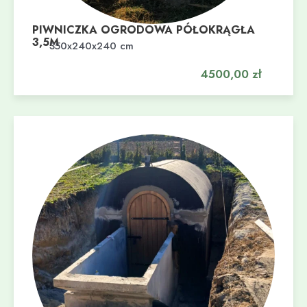
PIWNICZKA OGRODOWA PÓŁOKRĄGŁA
3,5M
Dodaj do koszyka
350x240x240 cm
4500,00
zł