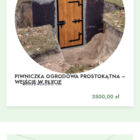
PIWNICZKA OGRODOWA PROSTOKĄTNA –
WEJŚCIE W PŁYCIE
Dodaj do koszyka
300x240x200 cm
3500,00
zł