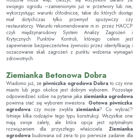
swojego ogrodu –zamienionymi już w przetwory lub nie,
wykorzystując warunki chłodnicze, takie do których dostęp
miał dotychczas tylko przemysł spożywczy czy
restauratorzy. Warunki rekomendowane m.in. przez HACCP
czyli międzynarodowy System Analizy Zagrożeń i
Krytycznych Punktów Kontroli, którego celem jest
zapewnienie bezpieczeństwa żywności przez identyfikację i
oszacowanie skali zagrożeń z punktu widzenia wymagań
zdrowotnych.
Ziemianka Betonowa Dobra
Wiadomo już, że
piwniczka ogrodowa
Dobra
to czy inne
miasto lub jego okolice jest dobrym wyborem. Pozostaje
odpowiedzieć sobie na pytanie jaka
ziemianka ogrodowa
powinna stać się wyborem inwestora.
Gotowa piwniczka
ogrodowa
czy może zwykła
ziemianka
? Co wybrać?
Istnieje kilka rodzajów tego typu konstrukcji. Wszystkie one
mają swoje zalety, ale która opcja jest optymalnym
rozwiązaniem dla przyszłego właściciela.
Ziemianka
ogrodowa
budowana od zera to po pierwsze zadanie dla