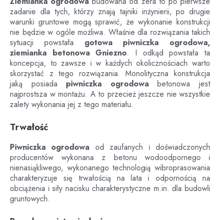
Ziemianka ogrodowa
budowana od zera to po pierwsze
zadanie dla tych, którzy znają tajniki inżynierii, po drugie
warunki gruntowe mogą sprawić, że wykonanie konstrukcji
nie będzie w ogóle możliwa. Właśnie dla rozwiązania takich
sytuacji powstała
gotowa piwniczka ogrodowa,
ziemianka betonowa
Gniezno
. I odkąd powstała ta
koncepcja, to zawsze i w każdych okolicznościach warto
skorzystać z tego rozwiązania. Monolityczna konstrukcja
jaką posiada
piwniczka ogrodowa
betonowa jest
najprostsza w montażu. A to przecież jeszcze nie wszystkie
zalety wykonania jej z tego materiału.
Trwałość
Piwniczka ogrodowa
od zaufanych i doświadczonych
producentów wykonana z betonu wodoodpornego i
nienasiąkliwego, wykonanego technologią wibroprasowania
charakteryzuje się trwałością na lata i odpornością na
obciążenia i siły nacisku charakterystyczne m.in. dla budowli
gruntowych.