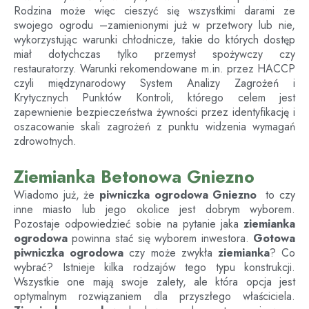
Rodzina może więc cieszyć się wszystkimi darami ze
swojego ogrodu –zamienionymi już w przetwory lub nie,
wykorzystując warunki chłodnicze, takie do których dostęp
miał dotychczas tylko przemysł spożywczy czy
restauratorzy. Warunki rekomendowane m.in. przez HACCP
czyli międzynarodowy System Analizy Zagrożeń i
Krytycznych Punktów Kontroli, którego celem jest
zapewnienie bezpieczeństwa żywności przez identyfikację i
oszacowanie skali zagrożeń z punktu widzenia wymagań
zdrowotnych.
Ziemianka Betonowa Gniezno
Wiadomo już, że
piwniczka ogrodowa
Gniezno
to czy
inne miasto lub jego okolice jest dobrym wyborem.
Pozostaje odpowiedzieć sobie na pytanie jaka
ziemianka
ogrodowa
powinna stać się wyborem inwestora.
Gotowa
piwniczka ogrodowa
czy może zwykła
ziemianka
? Co
wybrać? Istnieje kilka rodzajów tego typu konstrukcji.
Wszystkie one mają swoje zalety, ale która opcja jest
optymalnym rozwiązaniem dla przyszłego właściciela.