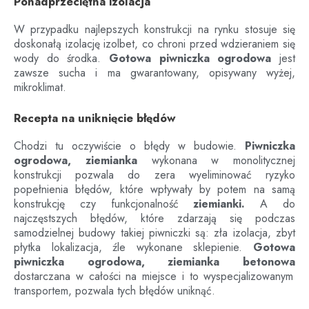
Ponadprzeciętna izolacja
W przypadku najlepszych konstrukcji na rynku stosuje się
doskonałą izolację izolbet, co chroni przed wdzieraniem się
wody do środka.
Gotowa piwniczka ogrodowa
jest
zawsze sucha i ma gwarantowany, opisywany wyżej,
mikroklimat.
Recepta na uniknięcie błędów
Chodzi tu oczywiście o błędy w budowie.
Piwniczka
ogrodowa, ziemianka
wykonana w monolitycznej
konstrukcji pozwala do zera wyeliminować ryzyko
popełnienia błędów, które wpływały by potem na samą
konstrukcję czy funkcjonalność
ziemianki.
A do
najczęstszych błędów, które zdarzają się podczas
samodzielnej budowy takiej piwniczki są: zła izolacja, zbyt
płytka lokalizacja, źle wykonane sklepienie.
Gotowa
piwniczka ogrodowa, ziemianka betonowa
dostarczana w całości na miejsce i to wyspecjalizowanym
transportem, pozwala tych błędów uniknąć.