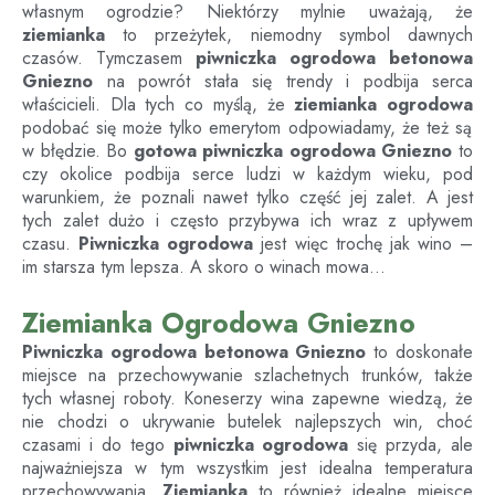
własnym ogrodzie? Niektórzy mylnie uważają, że
ziemianka
to przeżytek, niemodny symbol dawnych
czasów. Tymczasem
piwniczka ogrodowa betonowa
Gniezno
na powrót stała się trendy i podbija serca
właścicieli. Dla tych co myślą, że
ziemianka ogrodowa
podobać się może tylko emerytom odpowiadamy, że też są
w błędzie. Bo
gotowa piwniczka ogrodowa
Gniezno
to
czy okolice podbija serce ludzi w każdym wieku, pod
warunkiem, że poznali nawet tylko część jej zalet. A jest
tych zalet dużo i często przybywa ich wraz z upływem
czasu.
Piwniczka ogrodowa
jest więc trochę jak wino –
im starsza tym lepsza. A skoro o winach mowa…
Ziemianka Ogrodowa Gniezno
Piwniczka ogrodowa betonowa
Gniezno
to doskonałe
miejsce na przechowywanie szlachetnych trunków, także
tych własnej roboty. Koneserzy wina zapewne wiedzą, że
nie chodzi o ukrywanie butelek najlepszych win, choć
czasami i do tego
piwniczka ogrodowa
się przyda, ale
najważniejsza w tym wszystkim jest idealna temperatura
przechowywania.
Ziemianka
to również idealne miejsce