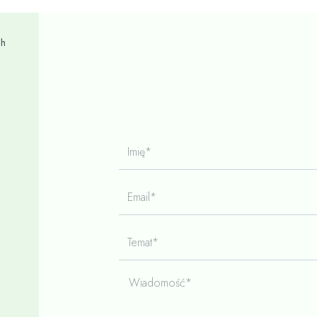
ch
Imię*
Email*
Temat*
Wiadomość*