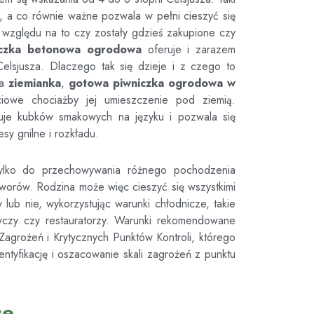
a, a co równie ważne pozwala w pełni cieszyć się
względu na to czy zostały gdzieś zakupione czy
iczka betonowa ogrodowa
oferuje i zarazem
elsjusza. Dlaczego tak się dzieje i z czego to
da
ziemianka
,
gotowa piwniczka ogrodowa
w
ściowe chociażby jej umieszczenie pod ziemią.
żuje kubków smakowych na języku i pozwala się
esy gnilne i rozkładu.
ylko do przechowywania różnego pochodzenia
tworów. Rodzina może więc cieszyć się wszystkimi
ub nie, wykorzystując warunki chłodnicze, takie
wczy czy restauratorzy. Warunki rekomendowane
agrożeń i Krytycznych Punktów Kontroli, którego
ntyfikację i oszacowanie skali zagrożeń z punktu
ce