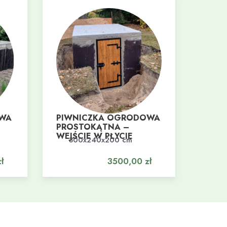
OWA
PIWNICZKA OGRODOWA
PROSTOKĄTNA –
WEJŚCIE W PŁYCIE
300x240x200 cm
Dodaj do koszyka
ł
3500,00
zł