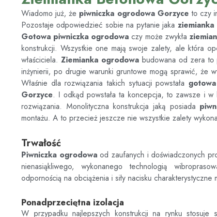
Wiadomo już, że
piwniczka ogrodowa
Gorzyce
to czy 
Pozostaje odpowiedzieć sobie na pytanie jaka
ziemianka
Gotowa piwniczka ogrodowa
czy może zwykła
ziemia
konstrukcji. Wszystkie one mają swoje zalety, ale która o
właściciela.
Ziemianka ogrodowa
budowana od zera to po
inżynierii, po drugie warunki gruntowe mogą sprawić, że w
Właśnie dla rozwiązania takich sytuacji powstała
gotowa
Gorzyce
. I odkąd powstała ta koncepcja, to zawsze i w 
rozwiązania. Monolityczna konstrukcja jaką posiada
piwn
montażu. A to przecież jeszcze nie wszystkie zalety wykonan
Trwałość
Piwniczka ogrodowa
od zaufanych i doświadczonych p
nienasiąkliwego, wykonanego technologią wibroprasow
odpornością na obciążenia i siły nacisku charakterystyczne 
Ponadprzeciętna izolacja
W przypadku najlepszych konstrukcji na rynku stosuje s