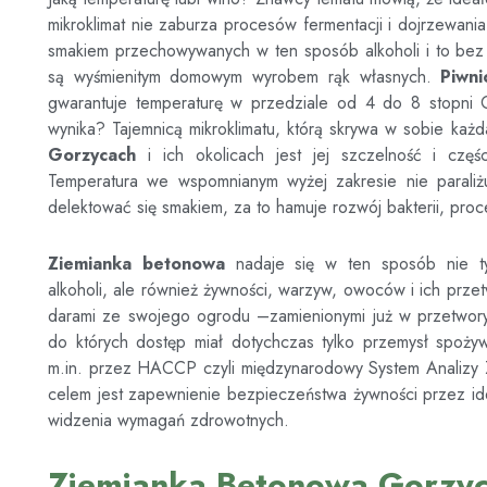
mikroklimat nie zaburza procesów fermentacji i dojrzewani
smakiem przechowywanych w ten sposób alkoholi i to bez 
są wyśmienitym domowym wyrobem rąk własnych.
Piwn
gwarantuje temperaturę w przedziale od 4 do 8 stopni C
wynika? Tajemnicą mikroklimatu, którą skrywa w sobie każ
Gorzycach
i ich okolicach jest jej szczelność i czę
Temperatura we wspomnianym wyżej zakresie nie parali
delektować się smakiem, za to hamuje rozwój bakterii, proc
Ziemianka betonowa
nadaje się w ten sposób nie t
alkoholi, ale również żywności, warzyw, owoców i ich prze
darami ze swojego ogrodu –zamienionymi już w przetwory l
do których dostęp miał dotychczas tylko przemysł spoży
m.in. przez HACCP czyli międzynarodowy System Analizy Z
celem jest zapewnienie bezpieczeństwa żywności przez ide
widzenia wymagań zdrowotnych.
Ziemianka Betonowa Gorzy