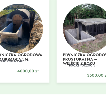
WNICZKA OGRODOWA
PIWNICZKA OGROD
ŁOKRĄGŁA 3M
PROSTOKĄTNA –
300x240x240 cm
daj do koszyka
WEJŚCIE Z BOKU
300x240x200 cm
Dodaj do koszyka
4000,00
zł
3500,00
z