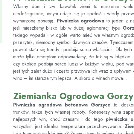
Własny dom i tzw. kawałek ziemi to marzenie wiel
niedoścignione, innym udaje się je spełnić i wtedy prze
wymarzoną posesję.
Piwniczka ogrodowa
to jeden z na
jeśli mieszkamy blisko lub w dużej aglomeracji typu
Gorz
takiego wypada i w ogóle warto mieć we własnym ogrodz
przeżytek, niemodny symbol dawnych czasów. Tymczase
powrót stała się trendy i podbija serca właścicieli. Dla tyc
może tylko emerytom odpowiadamy, że też są w błędzie
czy okolice podbija serce ludzi w każdym wieku, pod waru
jest tych zalet dużo i często przybywa ich wraz z upływem
wino – im starsza tym lepsza. A skoro o winach mowa…
Ziemianka Ogrodowa Gorzy
Piwniczka ogrodowa betonowa
Gorzyce
to dosko
trunków, także tych własnej roboty. Koneserzy wina zap
najlepszych win, choć czasami i do tego
piwniczka 
wszystkim jest idealna temperatura przechowywania.
Zie
Jaką temperaturę lubi wino? Znawcy tematu mówią, że ideał