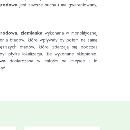
grodowa
jest zawsze sucha i ma gwarantowany,
grodowa, ziemianka
wykonana w monolitycznej
ienia błędów, które wpływały by potem na samą
tszych błędów, które zdarzają się podczas
byt płytka lokalizacja, źle wykonane sklepienie.
owa
dostarczana w całości na miejsce i to
nąć.