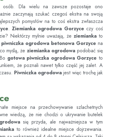
u osób. Dla wielu na zawsze pozostaje ono
ważnie zaczynają szukać czegoś ekstra na swoją
jlepszych pomysłów na to coś ekstra zwłaszcza
yce
.
Ziemianka ogrodowa
Gorzyce
czy coś
ie? Niektórzy mylnie uważają, że
ziemianka
to
m
piwniczka ogrodowa betonowa
Gorzyce
na
h co myślą, że
ziemianka ogrodowa
podobać się
. Bo
gotowa piwniczka ogrodowa
Gorzyce
to
nkiem, że poznali nawet tylko część jej zalet. A
 czasu.
Piwniczka ogrodowa
jest więc trochę jak
ce
nałe miejsce na przechowywanie szlachetnych
ewne wiedzą, że nie chodzi o ukrywanie butelek
ogrodowa
się przyda, ale najważniejsza w tym
mianka
to również idealne miejsce dojrzewania.
em są wskazania od 4 do 8 stopni Celsjusza. Taki