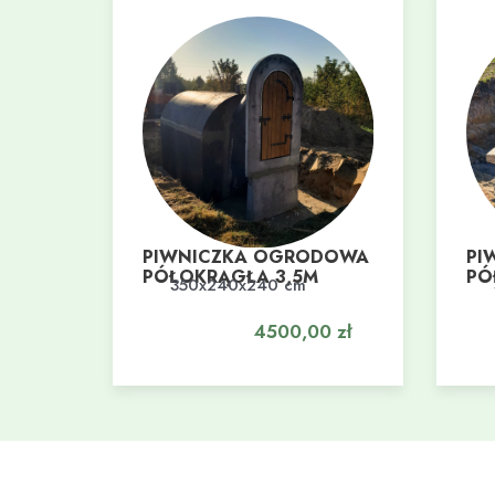
PIWNICZKA OGRODOWA
PI
PÓŁOKRĄGŁA 3,5M
PÓ
350x240x240 cm
Dodaj do koszyka
Do
4500,00
zł