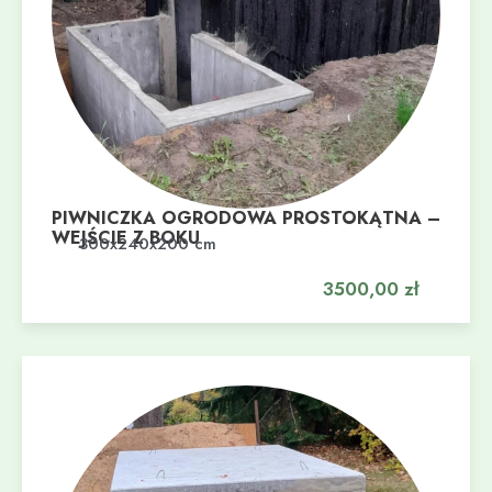
PIWNICZKA OGRODOWA PROSTOKĄTNA –
WEJŚCIE Z BOKU
Dodaj do koszyka
300x240x200 cm
3500,00
zł