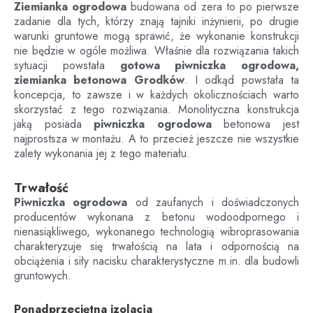
Ziemianka ogrodowa
budowana od zera to po pierwsze
zadanie dla tych, którzy znają tajniki inżynierii, po drugie
warunki gruntowe mogą sprawić, że wykonanie konstrukcji
nie będzie w ogóle możliwa. Właśnie dla rozwiązania takich
sytuacji powstała
gotowa piwniczka ogrodowa,
ziemianka betonowa
Grodków
. I odkąd powstała ta
koncepcja, to zawsze i w każdych okolicznościach warto
skorzystać z tego rozwiązania. Monolityczna konstrukcja
jaką posiada
piwniczka ogrodowa
betonowa jest
najprostsza w montażu. A to przecież jeszcze nie wszystkie
zalety wykonania jej z tego materiału.
Trwałość
Piwniczka ogrodowa
od zaufanych i doświadczonych
producentów wykonana z betonu wodoodpornego i
nienasiąkliwego, wykonanego technologią wibroprasowania
charakteryzuje się trwałością na lata i odpornością na
obciążenia i siły nacisku charakterystyczne m.in. dla budowli
gruntowych.
Ponadprzeciętna izolacja