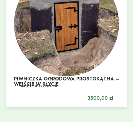
PIWNICZKA OGRODOWA PROSTOKĄTNA –
WEJŚCIE W PŁYCIE
Dodaj do koszyka
300x240x200 cm
3500,00
zł