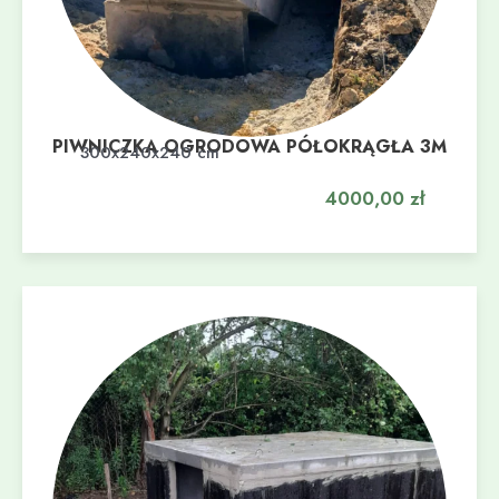
PIWNICZKA OGRODOWA PÓŁOKRĄGŁA 3M
Dodaj do koszyka
300x240x240 cm
4000,00
zł