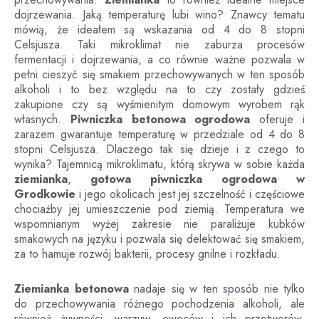
dojrzewania. Jaką temperaturę lubi wino? Znawcy tematu
mówią, że ideałem są wskazania od 4 do 8 stopni
Celsjusza. Taki mikroklimat nie zaburza procesów
fermentacji i dojrzewania, a co równie ważne pozwala w
pełni cieszyć się smakiem przechowywanych w ten sposób
alkoholi i to bez względu na to czy zostały gdzieś
zakupione czy są wyśmienitym domowym wyrobem rąk
własnych.
Piwniczka betonowa ogrodowa
oferuje i
zarazem gwarantuje temperaturę w przedziale od 4 do 8
stopni Celsjusza. Dlaczego tak się dzieje i z czego to
wynika? Tajemnicą mikroklimatu, którą skrywa w sobie każda
ziemianka
,
gotowa piwniczka ogrodowa
w
Grodkowie
i jego okolicach jest jej szczelność i częściowe
chociażby jej umieszczenie pod ziemią. Temperatura we
wspomnianym wyżej zakresie nie paraliżuje kubków
smakowych na języku i pozwala się delektować się smakiem,
za to hamuje rozwój bakterii, procesy gnilne i rozkładu.
Ziemianka betonowa
nadaje się w ten sposób nie tylko
do przechowywania różnego pochodzenia alkoholi, ale
również żywności, warzyw, owoców i ich przetworów.