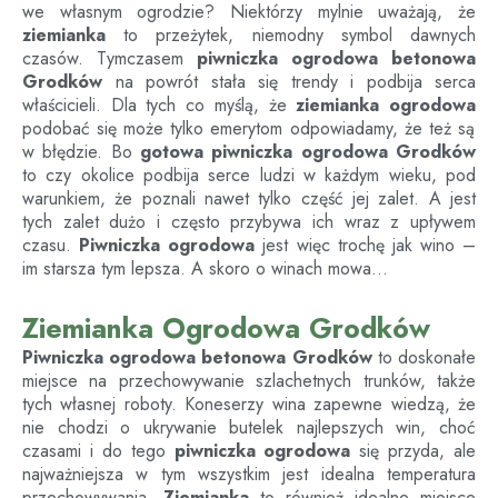
we własnym ogrodzie? Niektórzy mylnie uważają, że
ziemianka
to przeżytek, niemodny symbol dawnych
czasów. Tymczasem
piwniczka ogrodowa betonowa
Grodków
na powrót stała się trendy i podbija serca
właścicieli. Dla tych co myślą, że
ziemianka ogrodowa
podobać się może tylko emerytom odpowiadamy, że też są
w błędzie. Bo
gotowa piwniczka ogrodowa
Grodków
to czy okolice podbija serce ludzi w każdym wieku, pod
warunkiem, że poznali nawet tylko część jej zalet. A jest
tych zalet dużo i często przybywa ich wraz z upływem
czasu.
Piwniczka ogrodowa
jest więc trochę jak wino –
im starsza tym lepsza. A skoro o winach mowa…
Ziemianka Ogrodowa Grodków
Piwniczka ogrodowa betonowa
Grodków
to doskonałe
miejsce na przechowywanie szlachetnych trunków, także
tych własnej roboty. Koneserzy wina zapewne wiedzą, że
nie chodzi o ukrywanie butelek najlepszych win, choć
czasami i do tego
piwniczka ogrodowa
się przyda, ale
najważniejsza w tym wszystkim jest idealna temperatura
przechowywania.
Ziemianka
to również idealne miejsce