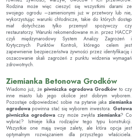
Rodzina może więc cieszyć się wszystkimi darami ze
swojego ogrodu –zamienionymi już w przetwory lub nie,
wykorzystując warunki chłodnicze, takie do których dostęp
miał dotychczas tylko przemysł spożywczy czy
restauratorzy. Warunki rekomendowane m.in. przez HACCP
czyli międzynarodowy System Analizy Zagrożeń i
Krytycznych Punktów Kontroli, którego celem jest
zapewnienie bezpieczeństwa żywności przez identyfikację i
oszacowanie skali zagrożeń z punktu widzenia wymagań
zdrowotnych.
Ziemianka Betonowa Grodków
Wiadomo już, że
piwniczka ogrodowa
Grodków
to czy
inne miasto lub jego okolice jest dobrym wyborem.
Pozostaje odpowiedzieć sobie na pytanie jaka
ziemianka
ogrodowa
powinna stać się wyborem inwestora.
Gotowa
piwniczka ogrodowa
czy może zwykła
ziemianka
? Co
wybrać? Istnieje kilka rodzajów tego typu konstrukcji.
Wszystkie one mają swoje zalety, ale która opcja jest
optymalnym rozwiązaniem dla przyszłego właściciela.