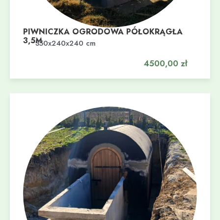
PIWNICZKA OGRODOWA PÓŁOKRĄGŁA
3,5M
Dodaj do koszyka
350x240x240 cm
4500,00
zł