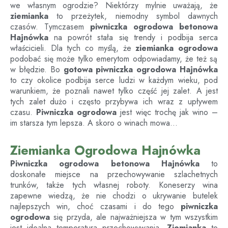
we własnym ogrodzie? Niektórzy mylnie uważają, że
ziemianka
to przeżytek, niemodny symbol dawnych
czasów. Tymczasem
piwniczka ogrodowa betonowa
Hajnówka
na powrót stała się trendy i podbija serca
właścicieli. Dla tych co myślą, że
ziemianka ogrodowa
podobać się może tylko emerytom odpowiadamy, że też są
w błędzie. Bo
gotowa piwniczka ogrodowa
Hajnówka
to czy okolice podbija serce ludzi w każdym wieku, pod
warunkiem, że poznali nawet tylko część jej zalet. A jest
tych zalet dużo i często przybywa ich wraz z upływem
czasu.
Piwniczka ogrodowa
jest więc trochę jak wino –
im starsza tym lepsza. A skoro o winach mowa…
Ziemianka Ogrodowa Hajnówka
Piwniczka ogrodowa betonowa
Hajnówka
to
doskonałe miejsce na przechowywanie szlachetnych
trunków, także tych własnej roboty. Koneserzy wina
zapewne wiedzą, że nie chodzi o ukrywanie butelek
najlepszych win, choć czasami i do tego
piwniczka
ogrodowa
się przyda, ale najważniejsza w tym wszystkim
jest idealna temperatura przechowywania.
Ziemianka
to