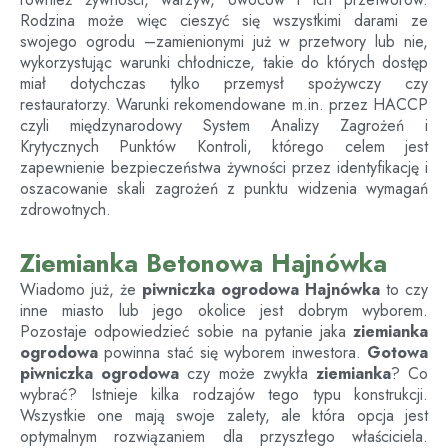
Rodzina może więc cieszyć się wszystkimi darami ze
swojego ogrodu –zamienionymi już w przetwory lub nie,
wykorzystując warunki chłodnicze, takie do których dostęp
miał dotychczas tylko przemysł spożywczy czy
restauratorzy. Warunki rekomendowane m.in. przez HACCP
czyli międzynarodowy System Analizy Zagrożeń i
Krytycznych Punktów Kontroli, którego celem jest
zapewnienie bezpieczeństwa żywności przez identyfikację i
oszacowanie skali zagrożeń z punktu widzenia wymagań
zdrowotnych.
Ziemianka Betonowa Hajnówka
Wiadomo już, że
piwniczka ogrodowa
Hajnówka
to czy
inne miasto lub jego okolice jest dobrym wyborem.
Pozostaje odpowiedzieć sobie na pytanie jaka
ziemianka
ogrodowa
powinna stać się wyborem inwestora.
Gotowa
piwniczka ogrodowa
czy może zwykła
ziemianka
? Co
wybrać? Istnieje kilka rodzajów tego typu konstrukcji.
Wszystkie one mają swoje zalety, ale która opcja jest
optymalnym rozwiązaniem dla przyszłego właściciela.