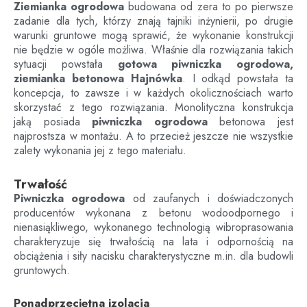
Ziemianka ogrodowa
budowana od zera to po pierwsze
zadanie dla tych, którzy znają tajniki inżynierii, po drugie
warunki gruntowe mogą sprawić, że wykonanie konstrukcji
nie będzie w ogóle możliwa. Właśnie dla rozwiązania takich
sytuacji powstała
gotowa piwniczka ogrodowa,
ziemianka betonowa
Hajnówka
. I odkąd powstała ta
koncepcja, to zawsze i w każdych okolicznościach warto
skorzystać z tego rozwiązania. Monolityczna konstrukcja
jaką posiada
piwniczka ogrodowa
betonowa jest
najprostsza w montażu. A to przecież jeszcze nie wszystkie
zalety wykonania jej z tego materiału.
Trwałość
Piwniczka ogrodowa
od zaufanych i doświadczonych
producentów wykonana z betonu wodoodpornego i
nienasiąkliwego, wykonanego technologią wibroprasowania
charakteryzuje się trwałością na lata i odpornością na
obciążenia i siły nacisku charakterystyczne m.in. dla budowli
gruntowych.
Ponadprzeciętna izolacja