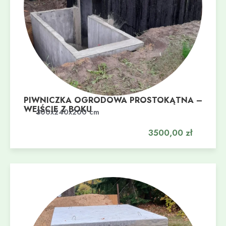
PIWNICZKA OGRODOWA PROSTOKĄTNA –
WEJŚCIE Z BOKU
Dodaj do koszyka
300x240x200 cm
3500,00
zł