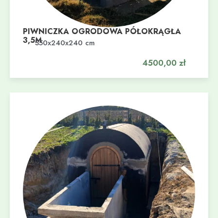
PIWNICZKA OGRODOWA PÓŁOKRĄGŁA
3,5M
Dodaj do koszyka
350x240x240 cm
4500,00
zł