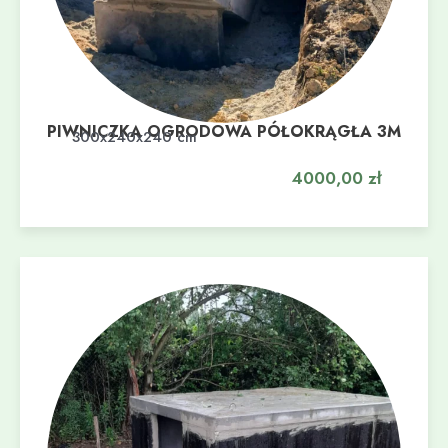
PIWNICZKA OGRODOWA PÓŁOKRĄGŁA 3M
Dodaj do koszyka
300x240x240 cm
4000,00
zł