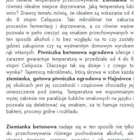
również idealne miejsce dojrzewania. Jaką temperaturę lubi
wino? Znawcy tematu mówią, że ideałem są wskazania od 4
do 8 stopni Celsjusza. Taki mikroklimat nie zaburza
procesów fermentacji i dojrzewania, a co równie ważne
pozwala w pełni cieszyć się smakiem przechowywanych w
ten sposób alkoholi i to bez względu na to czy zostały
gdzieś zakupione czy są wyśmienitym domowym wyrobem
rąk własnych.
Piwniczka betonowa ogrodowa
oferuje i
zarazem gwarantuje temperaturę w przedziale od 4 do 8
stopni Celsjusza. Dlaczego tak się dzieje i z czego to
wynika? Tajemnicą mikroklimatu, którą skrywa w sobie każda
ziemianka
,
gotowa piwniczka ogrodowa
w
Hajnówce
i
jej okolicach jest jej szczelność i częściowe chociażby jej
umieszczenie pod ziemią. Temperatura we wspomnianym
wyżej zakresie nie paraliżuje kubków smakowych na języku i
pozwala się delektować się smakiem, za to hamuje rozwój
bakterii, procesy gnilne i rozkładu.
Ziemianka betonowa
nadaje się w ten sposób nie tylko
do przechowywania różnego pochodzenia alkoholi, ale
również żywności, warzyw, owoców i ich przetworów.