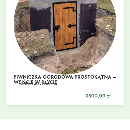
PIWNICZKA OGRODOWA PROSTOKĄTNA –
WEJŚCIE W PŁYCIE
Dodaj do koszyka
300x240x200 cm
3500,00
zł