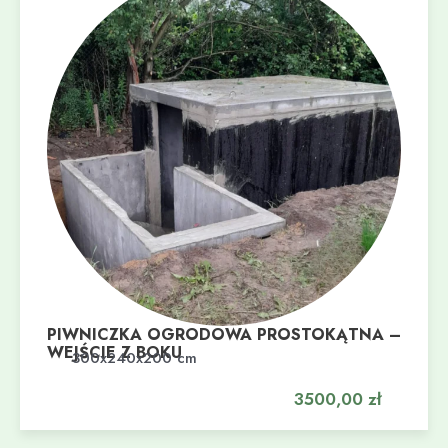
PIWNICZKA OGRODOWA PROSTOKĄTNA –
WEJŚCIE Z BOKU
Dodaj do koszyka
300x240x200 cm
3500,00
zł