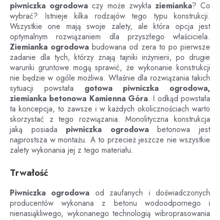
piwniczka ogrodowa
czy może zwykła
ziemianka
? Co
wybrać? Istnieje kilka rodzajów tego typu konstrukcji.
Wszystkie one mają swoje zalety, ale która opcja jest
optymalnym rozwiązaniem dla przyszłego właściciela.
Ziemianka ogrodowa
budowana od zera to po pierwsze
zadanie dla tych, którzy znają tajniki inżynierii, po drugie
warunki gruntowe mogą sprawić, że wykonanie konstrukcji
nie będzie w ogóle możliwa. Właśnie dla rozwiązania takich
sytuacji powstała
gotowa piwniczka ogrodowa,
ziemianka betonowa
Kamienna Góra
. I odkąd powstała
ta koncepcja, to zawsze i w każdych okolicznościach warto
skorzystać z tego rozwiązania. Monolityczna konstrukcja
jaką posiada
piwniczka ogrodowa
betonowa jest
najprostsza w montażu. A to przecież jeszcze nie wszystkie
zalety wykonania jej z tego materiału.
Trwałość
Piwniczka ogrodowa
od zaufanych i doświadczonych
producentów wykonana z betonu wodoodpornego i
nienasiąkliwego, wykonanego technologią wibroprasowania