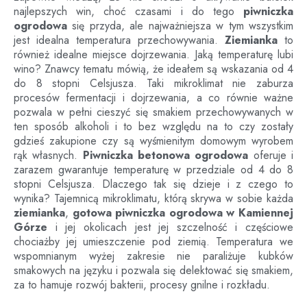
najlepszych win, choć czasami i do tego
piwniczka
ogrodowa
się przyda, ale najważniejsza w tym wszystkim
jest idealna temperatura przechowywania.
Ziemianka
to
również idealne miejsce dojrzewania. Jaką temperaturę lubi
wino? Znawcy tematu mówią, że ideałem są wskazania od 4
do 8 stopni Celsjusza. Taki mikroklimat nie zaburza
procesów fermentacji i dojrzewania, a co równie ważne
pozwala w pełni cieszyć się smakiem przechowywanych w
ten sposób alkoholi i to bez względu na to czy zostały
gdzieś zakupione czy są wyśmienitym domowym wyrobem
rąk własnych.
Piwniczka betonowa ogrodowa
oferuje i
zarazem gwarantuje temperaturę w przedziale od 4 do 8
stopni Celsjusza. Dlaczego tak się dzieje i z czego to
wynika? Tajemnicą mikroklimatu, którą skrywa w sobie każda
ziemianka
,
gotowa piwniczka ogrodowa
w
Kamiennej
Górze
i jej okolicach jest jej szczelność i częściowe
chociażby jej umieszczenie pod ziemią. Temperatura we
wspomnianym wyżej zakresie nie paraliżuje kubków
smakowych na języku i pozwala się delektować się smakiem,
za to hamuje rozwój bakterii, procesy gnilne i rozkładu.