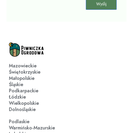
Wyślij
m
o
ś
ć
*
Mazowieckie
Świętokrzyskie
Małopolskie
Śląskie
Podkarpackie
Łódzkie
Wielkopolskie
Dolnośląskie
Podlaskie
Warmińsko-Mazurskie