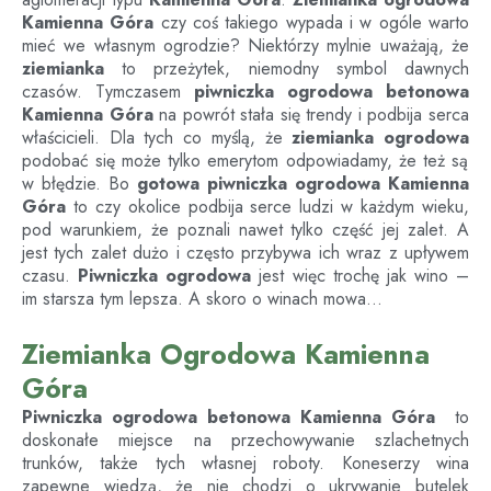
Kamienna Góra
czy coś takiego wypada i w ogóle warto
mieć we własnym ogrodzie? Niektórzy mylnie uważają, że
ziemianka
to przeżytek, niemodny symbol dawnych
czasów. Tymczasem
piwniczka ogrodowa betonowa
Kamienna Góra
na powrót stała się trendy i podbija serca
właścicieli. Dla tych co myślą, że
ziemianka ogrodowa
podobać się może tylko emerytom odpowiadamy, że też są
w błędzie. Bo
gotowa piwniczka ogrodowa
Kamienna
Góra
to czy okolice podbija serce ludzi w każdym wieku,
pod warunkiem, że poznali nawet tylko część jej zalet. A
jest tych zalet dużo i często przybywa ich wraz z upływem
czasu.
Piwniczka ogrodowa
jest więc trochę jak wino –
im starsza tym lepsza. A skoro o winach mowa…
Ziemianka Ogrodowa Kamienna
Góra
Piwniczka ogrodowa betonowa
Kamienna Góra
to
doskonałe miejsce na przechowywanie szlachetnych
trunków, także tych własnej roboty. Koneserzy wina
zapewne wiedzą, że nie chodzi o ukrywanie butelek