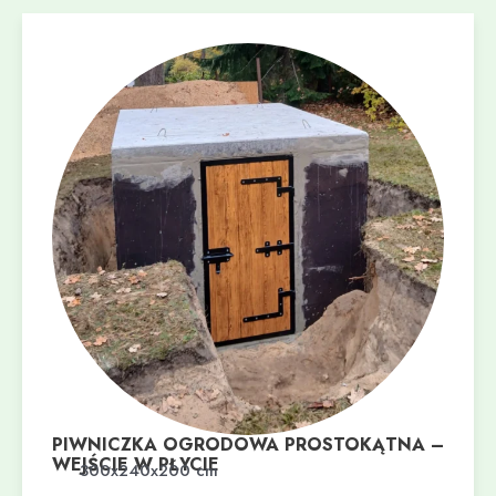
PIWNICZKA OGRODOWA PROSTOKĄTNA –
WEJŚCIE W PŁYCIE
Dodaj do koszyka
300x240x200 cm