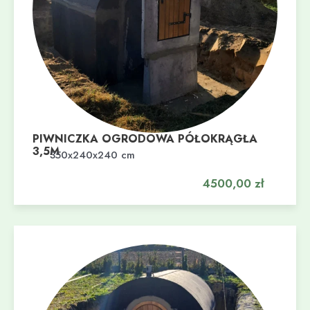
PIWNICZKA OGRODOWA PÓŁOKRĄGŁA
3,5M
Dodaj do koszyka
350x240x240 cm
4500,00
zł