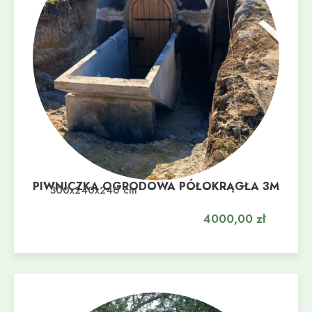
PIWNICZKA OGRODOWA PÓŁOKRĄGŁA 3M
Dodaj do koszyka
300x240x240 cm
4000,00
zł