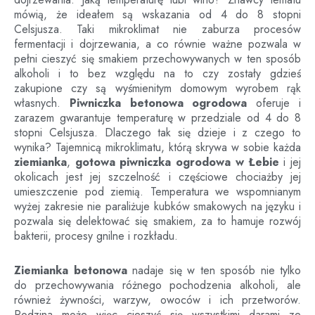
mówią, że ideałem są wskazania od 4 do 8 stopni
Celsjusza. Taki mikroklimat nie zaburza procesów
fermentacji i dojrzewania, a co równie ważne pozwala w
pełni cieszyć się smakiem przechowywanych w ten sposób
alkoholi i to bez względu na to czy zostały gdzieś
zakupione czy są wyśmienitym domowym wyrobem rąk
własnych.
Piwniczka betonowa ogrodowa
oferuje i
zarazem gwarantuje temperaturę w przedziale od 4 do 8
stopni Celsjusza. Dlaczego tak się dzieje i z czego to
wynika? Tajemnicą mikroklimatu, którą skrywa w sobie każda
ziemianka
,
gotowa piwniczka ogrodowa
w
Łebie
i jej
okolicach jest jej szczelność i częściowe chociażby jej
umieszczenie pod ziemią. Temperatura we wspomnianym
wyżej zakresie nie paraliżuje kubków smakowych na języku i
pozwala się delektować się smakiem, za to hamuje rozwój
bakterii, procesy gnilne i rozkładu.
Ziemianka betonowa
nadaje się w ten sposób nie tylko
do przechowywania różnego pochodzenia alkoholi, ale
również żywności, warzyw, owoców i ich przetworów.
Rodzina może więc cieszyć się wszystkimi darami ze