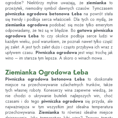
ogrodzie? Niektórzy mylnie uważają, że
ziemianka
to
przeżytek, niemodny symbol dawnych czasów. Tymczasem
piwniczka ogrodowa betonowa
Łeba
na powrót stała
się trendy i podbija serca właścicieli. Dla tych co myślą, że
ziemianka ogrodowa
podobać się może tylko emerytom
odpowiadamy, że też są w błędzie. Bo
gotowa piwniczka
ogrodowa
Łeba
to czy okolice podbija serce ludzi w
każdym wieku, pod warunkiem, że poznali nawet tylko część
jej zalet. A jest tych zalet dużo i często przybywa ich wraz z
upływem czasu.
Piwniczka ogrodowa
jest więc trochę jak
wino – im starsza tym lepsza. A skoro o winach mowa…
Ziemianka Ogrodowa Łeba
Piwniczka ogrodowa betonowa
Łeba
to doskonałe
miejsce na przechowywanie szlachetnych trunków, także
tych własnej roboty. Koneserzy wina zapewne wiedzą, że
nie chodzi o ukrywanie butelek najlepszych win, choć
czasami i do tego
piwniczka ogrodowa
się przyda, ale
najważniejsza w tym wszystkim jest idealna temperatura
przechowywania.
Ziemianka
to również idealne miejsce
dojrzewania. Jaką temperaturę lubi wino? Znawcy tematu