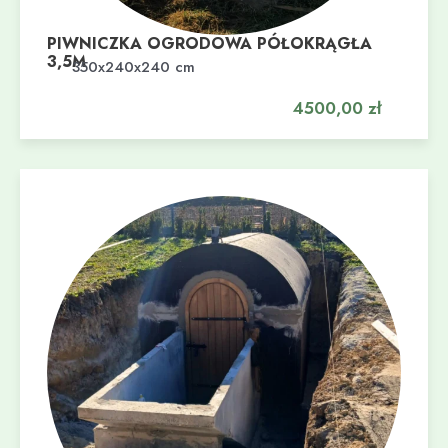
PIWNICZKA OGRODOWA PÓŁOKRĄGŁA
3,5M
Dodaj do koszyka
350x240x240 cm
4500,00
zł