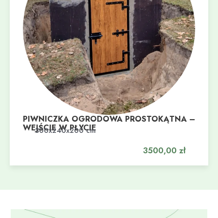
PIWNICZKA OGRODOWA PROSTOKĄTNA –
WEJŚCIE W PŁYCIE
Dodaj do koszyka
300x240x200 cm
3500,00
zł