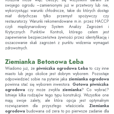
swojego ogrodu –zamienionymi już w przetwory lub nie,
wykorzystując warunki chłodnicze, takie do których dostęp
miał dotychczas tylko przemysł spożywczy czy
restauratorzy. Warunki rekomendowane m.in. przez HACCP
czyli międzynarodowy System Analizy Zagrożeń i
Krytycznych Punktów Kontroli, którego celem jest
zapewnienie bezpieczeństwa żywności przez identyfikację i
oszacowanie skali zagrożeń z punktu widzenia wymagań
zdrowotnych.
Ziemianka Betonowa Łeba
Wiadomo już, że
piwniczka ogrodowa
Łeba
to czy inne
miasto lub jego okolice jest dobrym wyborem. Pozostaje
odpowiedzieć sobie na pytanie jaka
ziemianka ogrodowa
powinna stać się wyborem inwestora.
Gotowa piwniczka
ogrodowa
czy może zwykła
ziemianka
? Co wybrać?
Istnieje kilka rodzajów tego typu konstrukcji. Wszystkie one
mają swoje zalety, ale która opcja jest optymalnym
rozwiązaniem dla przyszłego właściciela.
Ziemianka
ogrodowa
budowana od zera to po pierwsze zadanie dla