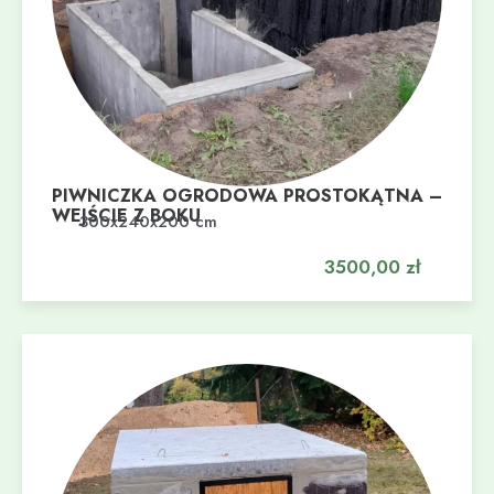
PIWNICZKA OGRODOWA PROSTOKĄTNA –
WEJŚCIE Z BOKU
Dodaj do koszyka
300x240x200 cm
3500,00
zł