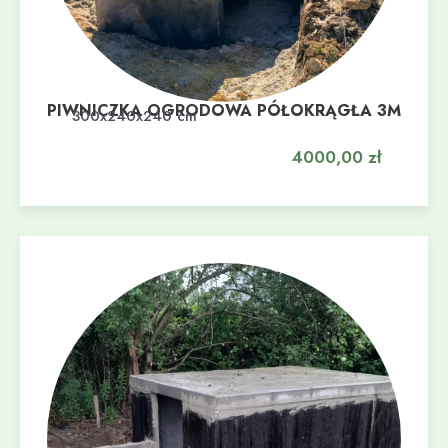
PIWNICZKA OGRODOWA PÓŁOKRĄGŁA 3M
Dodaj do koszyka
300x240x240 cm
4000,00
zł