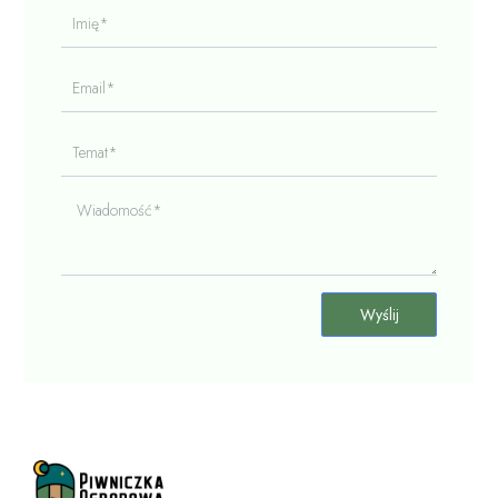
Imię*
Email*
Temat*
Wiadomość*
Wyślij