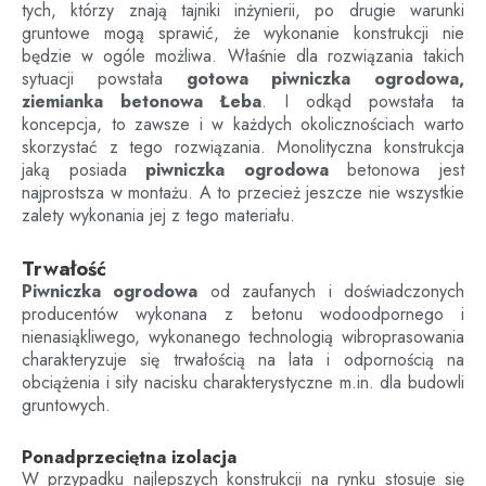
tych, którzy znają tajniki inżynierii, po drugie warunki
gruntowe mogą sprawić, że wykonanie konstrukcji nie
będzie w ogóle możliwa. Właśnie dla rozwiązania takich
sytuacji powstała
gotowa piwniczka ogrodowa,
ziemianka betonowa
Łeba
. I odkąd powstała ta
koncepcja, to zawsze i w każdych okolicznościach warto
skorzystać z tego rozwiązania. Monolityczna konstrukcja
jaką posiada
piwniczka ogrodowa
betonowa jest
najprostsza w montażu. A to przecież jeszcze nie wszystkie
zalety wykonania jej z tego materiału.
Trwałość
Piwniczka ogrodowa
od zaufanych i doświadczonych
producentów wykonana z betonu wodoodpornego i
nienasiąkliwego, wykonanego technologią wibroprasowania
charakteryzuje się trwałością na lata i odpornością na
obciążenia i siły nacisku charakterystyczne m.in. dla budowli
gruntowych.
Ponadprzeciętna izolacja
W przypadku najlepszych konstrukcji na rynku stosuje się