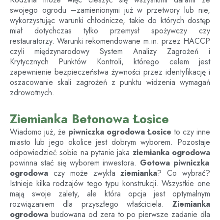
swojego ogrodu –zamienionymi już w przetwory lub nie,
wykorzystując warunki chłodnicze, takie do których dostęp
miał dotychczas tylko przemysł spożywczy czy
restauratorzy. Warunki rekomendowane m.in. przez HACCP
czyli międzynarodowy System Analizy Zagrożeń i
Krytycznych Punktów Kontroli, którego celem jest
zapewnienie bezpieczeństwa żywności przez identyfikację i
oszacowanie skali zagrożeń z punktu widzenia wymagań
zdrowotnych.
Ziemianka Betonowa Łosice
Wiadomo już, że
piwniczka ogrodowa Łosice
to czy inne
miasto lub jego okolice jest dobrym wyborem. Pozostaje
odpowiedzieć sobie na pytanie jaka
ziemianka ogrodowa
powinna stać się wyborem inwestora.
Gotowa piwniczka
ogrodowa
czy może zwykła
ziemianka
? Co wybrać?
Istnieje kilka rodzajów tego typu konstrukcji. Wszystkie one
mają swoje zalety, ale która opcja jest optymalnym
rozwiązaniem dla przyszłego właściciela.
Ziemianka
ogrodowa
budowana od zera to po pierwsze zadanie dla