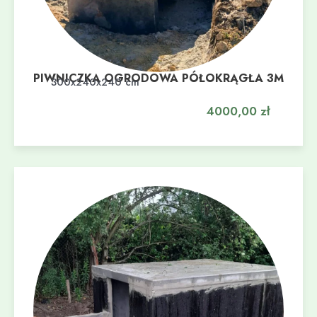
PIWNICZKA OGRODOWA PÓŁOKRĄGŁA 3M
Dodaj do koszyka
300x240x240 cm
4000,00
zł