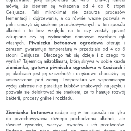
mówią, że ideałem są wskazania od 4 do 8 stopni
Celsjusza. Taki mikroklimat nie zaburza procesów
fermentacji i dojrzewania, a co równie ważne pozwala w
pełni cieszyć się smakiem przechowywanych w ten sposób
alkoholi i to bez względu na to czy zostały gdzieś
zakupione czy są wyśmienitym domowym wyrobem rąk
własnych.
Piwniczka betonowa ogrodowa
oferuje i
zarazem gwarantuje temperaturę w przedziale od 4 do 8
stopni Celsjusza. Dlaczego tak się dzieje i z czego to
wynika? Tajemnicą mikroklimatu, którą skrywa w sobie każda
ziemianka
,
gotowa piwniczka ogrodowa
w Łosicach
i
jej okolicach jest jej szczelność i częściowe chociażby jej
umieszczenie pod ziemią. Temperatura we wspomnianym
wyżej zakresie nie paraliżuje kubków smakowych na języku i
pozwala się delektować się smakiem, za to hamuje rozwój
bakterii, procesy gnilne i rozkładu.
Ziemianka betonowa
nadaje się w ten sposób nie tylko
do przechowywania różnego pochodzenia alkoholi, ale
również żywności, warzyw, owoców i ich przetworów.
Rodzina może więc cieszyć się wszystkimi darami ze