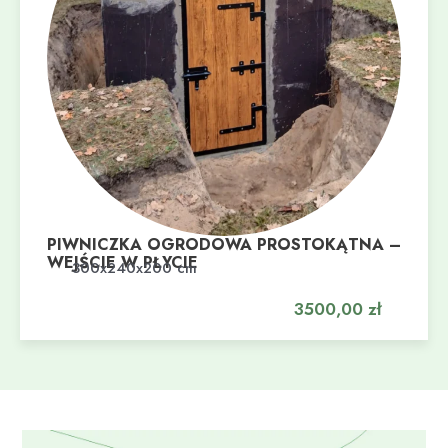
PIWNICZKA OGRODOWA PROSTOKĄTNA –
WEJŚCIE W PŁYCIE
Dodaj do koszyka
300x240x200 cm
3500,00
zł