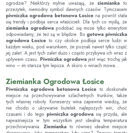
ogrodzie? Niektórzy mylnie uważają, że
ziemianka
to
przeżytek, niemodny symbol dawnych czasów. Tymczasem
piwniczka ogrodowa betonowa Łosice
na powrót stała
się trendy i podbija serca właścicieli. Dla tych co myślą, że
ziemianka ogrodowa
podobać się może tylko emerytom
odpowiadamy, że też są w błędzie. Bo
gotowa piwniczka
ogrodowa Łosice
to czy okolice podbija serce ludzi w
każdym wieku, pod warunkiem, że poznali nawet tylko część
jej zalet. A jest tych zalet dużo i często przybywa ich wraz z
upływem czasu.
Piwniczka ogrodowa
jest więc trochę jak
wino – im starsza tym lepsza. A skoro o winach mowa…
Ziemianka Ogrodowa Łosice
Piwniczka ogrodowa betonowa
Łosice
to doskonałe
miejsce na przechowywanie szlachetnych trunków, także
tych własnej roboty. Koneserzy wina zapewne wiedzą, że
nie chodzi o ukrywanie butelek najlepszych win, choć
czasami i do tego
piwniczka ogrodowa
się przyda, ale
najważniejsza w tym wszystkim jest idealna temperatura
przechowywania.
Ziemianka
to również idealne miejsce
dojrzewania. Jaką temperaturę lubi wino? Znawcy tematu