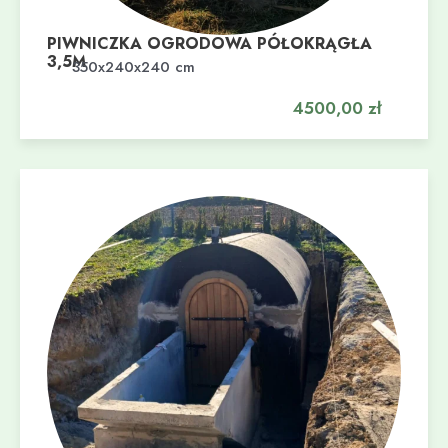
PIWNICZKA OGRODOWA PÓŁOKRĄGŁA
3,5M
Dodaj do koszyka
350x240x240 cm
4500,00
zł