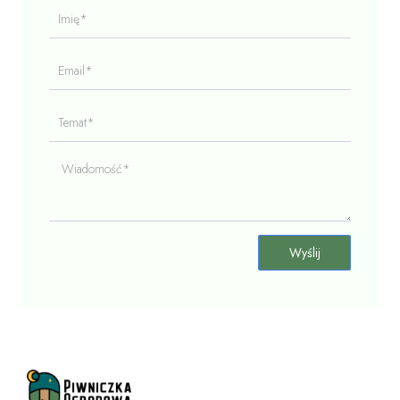
Imię*
Email*
Temat*
Wiadomość*
Wyślij