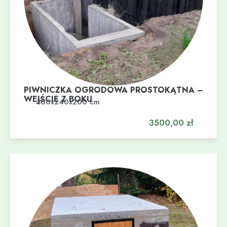
PIWNICZKA OGRODOWA PROSTOKĄTNA –
WEJŚCIE Z BOKU
Dodaj do koszyka
300x240x200 cm
3500,00
zł