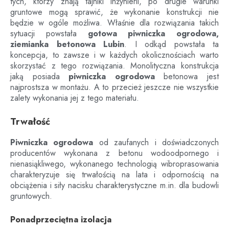
tych, którzy znają tajniki inżynierii, po drugie warunki
gruntowe mogą sprawić, że wykonanie konstrukcji nie
będzie w ogóle możliwa. Właśnie dla rozwiązania takich
sytuacji powstała
gotowa piwniczka ogrodowa,
ziemianka betonowa
Lubin
. I odkąd powstała ta
koncepcja, to zawsze i w każdych okolicznościach warto
skorzystać z tego rozwiązania. Monolityczna konstrukcja
jaką posiada
piwniczka ogrodowa
betonowa jest
najprostsza w montażu. A to przecież jeszcze nie wszystkie
zalety wykonania jej z tego materiału.
Trwałość
Piwniczka ogrodowa
od zaufanych i doświadczonych
producentów wykonana z betonu wodoodpornego i
nienasiąkliwego, wykonanego technologią wibroprasowania
charakteryzuje się trwałością na lata i odpornością na
obciążenia i siły nacisku charakterystyczne m.in. dla budowli
gruntowych.
Ponadprzeciętna izolacja