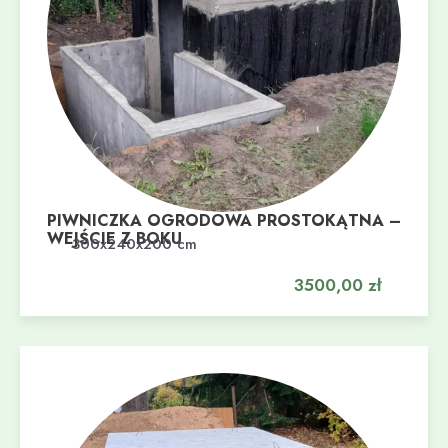
PIWNICZKA OGRODOWA PROSTOKĄTNA –
WEJŚCIE Z BOKU
Dodaj do koszyka
300x240x200 cm
3500,00
zł