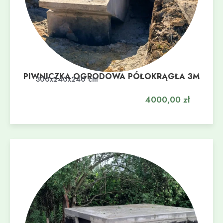
PIWNICZKA OGRODOWA PÓŁOKRĄGŁA 3M
Dodaj do koszyka
300x240x240 cm
4000,00
zł