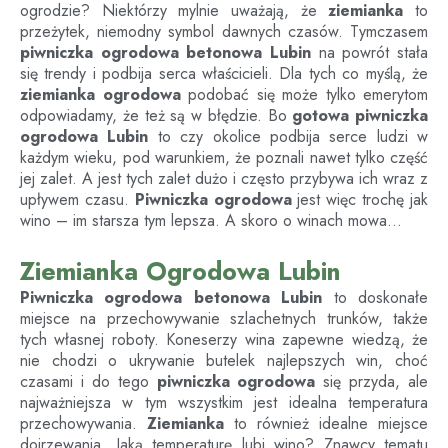
ogrodzie? Niektórzy mylnie uważają, że
ziemianka
to
przeżytek, niemodny symbol dawnych czasów. Tymczasem
piwniczka ogrodowa betonowa
Lubin
na powrót stała
się trendy i podbija serca właścicieli. Dla tych co myślą, że
ziemianka ogrodowa
podobać się może tylko emerytom
odpowiadamy, że też są w błędzie. Bo
gotowa piwniczka
ogrodowa
Lubin
to czy okolice podbija serce ludzi w
każdym wieku, pod warunkiem, że poznali nawet tylko część
jej zalet. A jest tych zalet dużo i często przybywa ich wraz z
upływem czasu.
Piwniczka ogrodowa
jest więc trochę jak
wino – im starsza tym lepsza. A skoro o winach mowa…
Ziemianka Ogrodowa Lubin
Piwniczka ogrodowa betonowa
Lubin
to doskonałe
miejsce na przechowywanie szlachetnych trunków, także
tych własnej roboty. Koneserzy wina zapewne wiedzą, że
nie chodzi o ukrywanie butelek najlepszych win, choć
czasami i do tego
piwniczka ogrodowa
się przyda, ale
najważniejsza w tym wszystkim jest idealna temperatura
przechowywania.
Ziemianka
to również idealne miejsce
dojrzewania. Jaką temperaturę lubi wino? Znawcy tematu