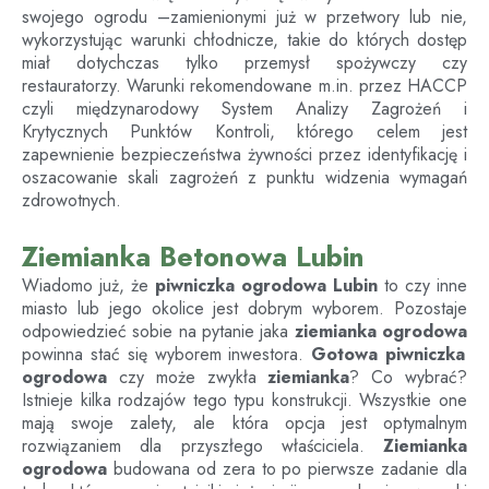
swojego ogrodu –zamienionymi już w przetwory lub nie,
wykorzystując warunki chłodnicze, takie do których dostęp
miał dotychczas tylko przemysł spożywczy czy
restauratorzy. Warunki rekomendowane m.in. przez HACCP
czyli międzynarodowy System Analizy Zagrożeń i
Krytycznych Punktów Kontroli, którego celem jest
zapewnienie bezpieczeństwa żywności przez identyfikację i
oszacowanie skali zagrożeń z punktu widzenia wymagań
zdrowotnych.
Ziemianka Betonowa Lubin
Wiadomo już, że
piwniczka ogrodowa
Lubin
to czy inne
miasto lub jego okolice jest dobrym wyborem. Pozostaje
odpowiedzieć sobie na pytanie jaka
ziemianka ogrodowa
powinna stać się wyborem inwestora.
Gotowa piwniczka
ogrodowa
czy może zwykła
ziemianka
? Co wybrać?
Istnieje kilka rodzajów tego typu konstrukcji. Wszystkie one
mają swoje zalety, ale która opcja jest optymalnym
rozwiązaniem dla przyszłego właściciela.
Ziemianka
ogrodowa
budowana od zera to po pierwsze zadanie dla