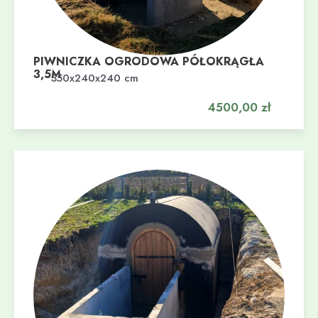
PIWNICZKA OGRODOWA PÓŁOKRĄGŁA
3,5M
Dodaj do koszyka
350x240x240 cm
4500,00
zł