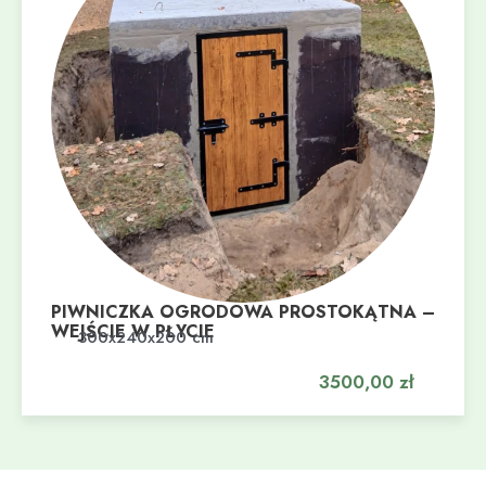
PIWNICZKA OGRODOWA PROSTOKĄTNA –
WEJŚCIE W PŁYCIE
Dodaj do koszyka
300x240x200 cm
3500,00
zł