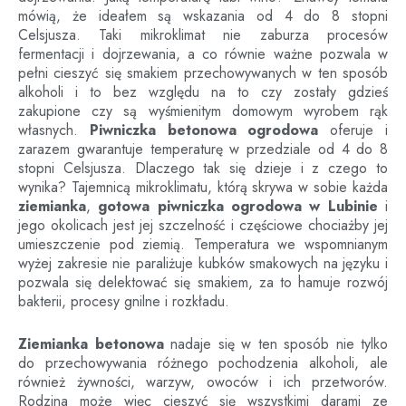
mówią, że ideałem są wskazania od 4 do 8 stopni
Celsjusza. Taki mikroklimat nie zaburza procesów
fermentacji i dojrzewania, a co równie ważne pozwala w
pełni cieszyć się smakiem przechowywanych w ten sposób
alkoholi i to bez względu na to czy zostały gdzieś
zakupione czy są wyśmienitym domowym wyrobem rąk
własnych.
Piwniczka betonowa ogrodowa
oferuje i
zarazem gwarantuje temperaturę w przedziale od 4 do 8
stopni Celsjusza. Dlaczego tak się dzieje i z czego to
wynika? Tajemnicą mikroklimatu, którą skrywa w sobie każda
ziemianka
,
gotowa piwniczka ogrodowa
w
Lubinie
i
jego okolicach jest jej szczelność i częściowe chociażby jej
umieszczenie pod ziemią. Temperatura we wspomnianym
wyżej zakresie nie paraliżuje kubków smakowych na języku i
pozwala się delektować się smakiem, za to hamuje rozwój
bakterii, procesy gnilne i rozkładu.
Ziemianka betonowa
nadaje się w ten sposób nie tylko
do przechowywania różnego pochodzenia alkoholi, ale
również żywności, warzyw, owoców i ich przetworów.
Rodzina może więc cieszyć się wszystkimi darami ze