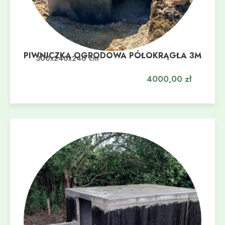
PIWNICZKA OGRODOWA PÓŁOKRĄGŁA 3M
Dodaj do koszyka
300x240x240 cm
4000,00
zł