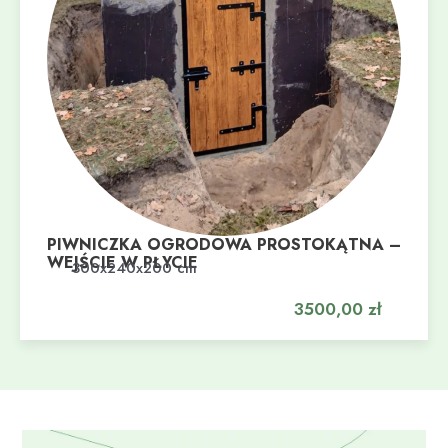
PIWNICZKA OGRODOWA PROSTOKĄTNA –
WEJŚCIE W PŁYCIE
Dodaj do koszyka
300x240x200 cm
3500,00
zł