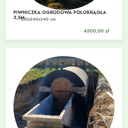
PIWNICZKA OGRODOWA PÓŁOKRĄGŁA
3,5M
Dodaj do koszyka
350x240x240 cm
4500,00
zł