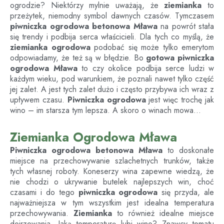
ogrodzie? Niektórzy mylnie uważają, że
ziemianka
to
przeżytek, niemodny symbol dawnych czasów. Tymczasem
piwniczka ogrodowa betonowa
Mława
na powrót stała
się trendy i podbija serca właścicieli. Dla tych co myślą, że
ziemianka ogrodowa
podobać się może tylko emerytom
odpowiadamy, że też są w błędzie. Bo
gotowa piwniczka
ogrodowa
Mława
to czy okolice podbija serce ludzi w
każdym wieku, pod warunkiem, że poznali nawet tylko część
jej zalet. A jest tych zalet dużo i często przybywa ich wraz z
upływem czasu.
Piwniczka ogrodowa
jest więc trochę jak
wino – im starsza tym lepsza. A skoro o winach mowa…
Ziemianka Ogrodowa Mława
Piwniczka ogrodowa betonowa
Mława
to doskonałe
miejsce na przechowywanie szlachetnych trunków, także
tych własnej roboty. Koneserzy wina zapewne wiedzą, że
nie chodzi o ukrywanie butelek najlepszych win, choć
czasami i do tego
piwniczka ogrodowa
się przyda, ale
najważniejsza w tym wszystkim jest idealna temperatura
przechowywania.
Ziemianka
to również idealne miejsce
dojrzewania. Jaką temperaturę lubi wino? Znawcy tematu