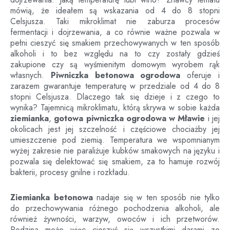
mówią, że ideałem są wskazania od 4 do 8 stopni
Celsjusza. Taki mikroklimat nie zaburza procesów
fermentacji i dojrzewania, a co równie ważne pozwala w
pełni cieszyć się smakiem przechowywanych w ten sposób
alkoholi i to bez względu na to czy zostały gdzieś
zakupione czy są wyśmienitym domowym wyrobem rąk
własnych.
Piwniczka betonowa ogrodowa
oferuje i
zarazem gwarantuje temperaturę w przedziale od 4 do 8
stopni Celsjusza. Dlaczego tak się dzieje i z czego to
wynika? Tajemnicą mikroklimatu, którą skrywa w sobie każda
ziemianka
,
gotowa piwniczka ogrodowa
w
Mławie
i jej
okolicach jest jej szczelność i częściowe chociażby jej
umieszczenie pod ziemią. Temperatura we wspomnianym
wyżej zakresie nie paraliżuje kubków smakowych na języku i
pozwala się delektować się smakiem, za to hamuje rozwój
bakterii, procesy gnilne i rozkładu.
Ziemianka betonowa
nadaje się w ten sposób nie tylko
do przechowywania różnego pochodzenia alkoholi, ale
również żywności, warzyw, owoców i ich przetworów.
Rodzina może więc cieszyć się wszystkimi darami ze