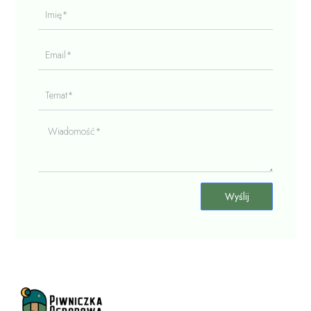
Imię*
Email*
Temat*
Wiadomość*
Wyślij