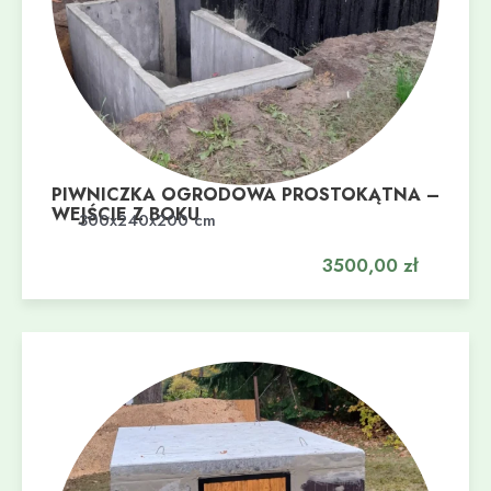
PIWNICZKA OGRODOWA PROSTOKĄTNA –
WEJŚCIE Z BOKU
Dodaj do koszyka
300x240x200 cm
3500,00
zł