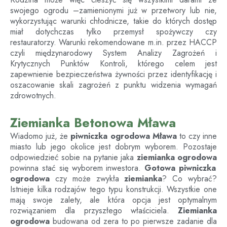
swojego ogrodu –zamienionymi już w przetwory lub nie,
wykorzystując warunki chłodnicze, takie do których dostęp
miał dotychczas tylko przemysł spożywczy czy
restauratorzy. Warunki rekomendowane m.in. przez HACCP
czyli międzynarodowy System Analizy Zagrożeń i
Krytycznych Punktów Kontroli, którego celem jest
zapewnienie bezpieczeństwa żywności przez identyfikację i
oszacowanie skali zagrożeń z punktu widzenia wymagań
zdrowotnych.
Ziemianka Betonowa Mława
Wiadomo już, że
piwniczka ogrodowa
Mława
to czy inne
miasto lub jego okolice jest dobrym wyborem. Pozostaje
odpowiedzieć sobie na pytanie jaka
ziemianka ogrodowa
powinna stać się wyborem inwestora.
Gotowa piwniczka
ogrodowa
czy może zwykła
ziemianka
? Co wybrać?
Istnieje kilka rodzajów tego typu konstrukcji. Wszystkie one
mają swoje zalety, ale która opcja jest optymalnym
rozwiązaniem dla przyszłego właściciela.
Ziemianka
ogrodowa
budowana od zera to po pierwsze zadanie dla