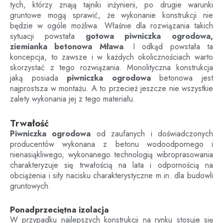
tych, którzy znają tajniki inżynierii, po drugie warunki
gruntowe mogą sprawić, że wykonanie konstrukcji nie
będzie w ogóle możliwa. Właśnie dla rozwiązania takich
sytuacji powstała
gotowa piwniczka ogrodowa,
ziemianka betonowa
Mława
. I odkąd powstała ta
koncepcja, to zawsze i w każdych okolicznościach warto
skorzystać z tego rozwiązania. Monolityczna konstrukcja
jaką posiada
piwniczka ogrodowa
betonowa jest
najprostsza w montażu. A to przecież jeszcze nie wszystkie
zalety wykonania jej z tego materiału.
Trwałość
Piwniczka ogrodowa
od zaufanych i doświadczonych
producentów wykonana z betonu wodoodpornego i
nienasiąkliwego, wykonanego technologią wibroprasowania
charakteryzuje się trwałością na lata i odpornością na
obciążenia i siły nacisku charakterystyczne m.in. dla budowli
gruntowych.
Ponadprzeciętna izolacja
W przypadku najlepszych konstrukcji na rynku stosuje się