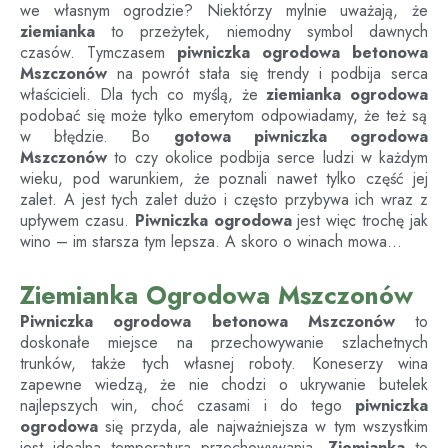
we własnym ogrodzie? Niektórzy mylnie uważają, że
ziemianka
to przeżytek, niemodny symbol dawnych
czasów. Tymczasem
piwniczka ogrodowa betonowa
Mszczonów
na powrót stała się trendy i podbija serca
właścicieli. Dla tych co myślą, że
ziemianka ogrodowa
podobać się może tylko emerytom odpowiadamy, że też są
w błędzie. Bo
gotowa piwniczka ogrodowa
Mszczonów
to czy okolice podbija serce ludzi w każdym
wieku, pod warunkiem, że poznali nawet tylko część jej
zalet. A jest tych zalet dużo i często przybywa ich wraz z
upływem czasu.
Piwniczka ogrodowa
jest więc trochę jak
wino – im starsza tym lepsza. A skoro o winach mowa…
Ziemianka Ogrodowa Mszczonów
Piwniczka ogrodowa betonowa
Mszczonów
to
doskonałe miejsce na przechowywanie szlachetnych
trunków, także tych własnej roboty. Koneserzy wina
zapewne wiedzą, że nie chodzi o ukrywanie butelek
najlepszych win, choć czasami i do tego
piwniczka
ogrodowa
się przyda, ale najważniejsza w tym wszystkim
jest idealna temperatura przechowywania.
Ziemianka
to