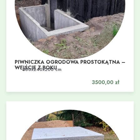
PIWNICZKA OGRODOWA PROSTOKĄTNA –
WEJŚCIE Z BOKU
Dodaj do koszyka
300x240x200 cm
3500,00
zł