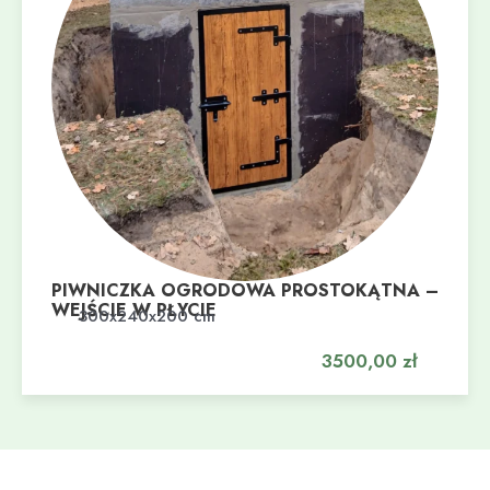
PIWNICZKA OGRODOWA PROSTOKĄTNA –
WEJŚCIE W PŁYCIE
Dodaj do koszyka
300x240x200 cm
3500,00
zł