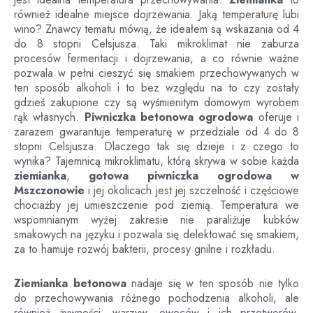
również idealne miejsce dojrzewania. Jaką temperaturę lubi
wino? Znawcy tematu mówią, że ideałem są wskazania od 4
do 8 stopni Celsjusza. Taki mikroklimat nie zaburza
procesów fermentacji i dojrzewania, a co równie ważne
pozwala w pełni cieszyć się smakiem przechowywanych w
ten sposób alkoholi i to bez względu na to czy zostały
gdzieś zakupione czy są wyśmienitym domowym wyrobem
rąk własnych.
Piwniczka betonowa ogrodowa
oferuje i
zarazem gwarantuje temperaturę w przedziale od 4 do 8
stopni Celsjusza. Dlaczego tak się dzieje i z czego to
wynika? Tajemnicą mikroklimatu, którą skrywa w sobie każda
ziemianka
,
gotowa piwniczka ogrodowa
w
Mszczonowie
i jej okolicach jest jej szczelność i częściowe
chociażby jej umieszczenie pod ziemią. Temperatura we
wspomnianym wyżej zakresie nie paraliżuje kubków
smakowych na języku i pozwala się delektować się smakiem,
za to hamuje rozwój bakterii, procesy gnilne i rozkładu.
Ziemianka betonowa
nadaje się w ten sposób nie tylko
do przechowywania różnego pochodzenia alkoholi, ale
również żywności, warzyw, owoców i ich przetworów.