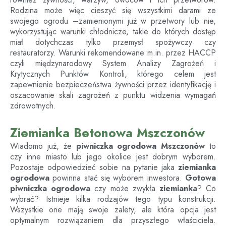
Rodzina może więc cieszyć się wszystkimi darami ze
swojego ogrodu –zamienionymi już w przetwory lub nie,
wykorzystując warunki chłodnicze, takie do których dostęp
miał dotychczas tylko przemysł spożywczy czy
restauratorzy. Warunki rekomendowane m.in. przez HACCP
czyli międzynarodowy System Analizy Zagrożeń i
Krytycznych Punktów Kontroli, którego celem jest
zapewnienie bezpieczeństwa żywności przez identyfikację i
oszacowanie skali zagrożeń z punktu widzenia wymagań
zdrowotnych.
Ziemianka Betonowa Mszczonów
Wiadomo już, że
piwniczka ogrodowa
Mszczonów
to
czy inne miasto lub jego okolice jest dobrym wyborem.
Pozostaje odpowiedzieć sobie na pytanie jaka
ziemianka
ogrodowa
powinna stać się wyborem inwestora.
Gotowa
piwniczka ogrodowa
czy może zwykła
ziemianka
? Co
wybrać? Istnieje kilka rodzajów tego typu konstrukcji.
Wszystkie one mają swoje zalety, ale która opcja jest
optymalnym rozwiązaniem dla przyszłego właściciela.