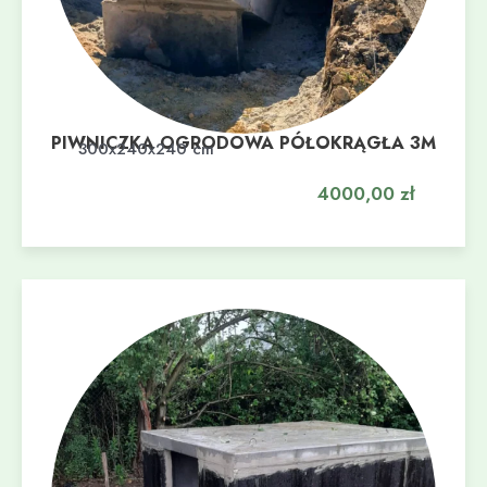
PIWNICZKA OGRODOWA PÓŁOKRĄGŁA 3M
Dodaj do koszyka
300x240x240 cm
4000,00
zł