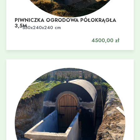
PIWNICZKA OGRODOWA PÓŁOKRĄGŁA
3,5M
Dodaj do koszyka
350x240x240 cm
4500,00
zł