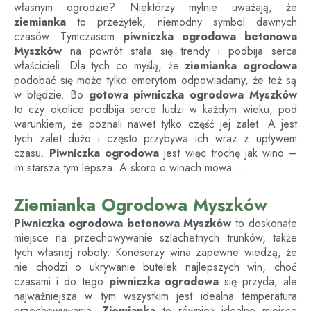
własnym ogrodzie? Niektórzy mylnie uważają, że
ziemianka
to przeżytek, niemodny symbol dawnych
czasów. Tymczasem
piwniczka ogrodowa betonowa
Myszków
na powrót stała się trendy i podbija serca
właścicieli. Dla tych co myślą, że
ziemianka ogrodowa
podobać się może tylko emerytom odpowiadamy, że też są
w błędzie. Bo
gotowa piwniczka ogrodowa
Myszków
to czy okolice podbija serce ludzi w każdym wieku, pod
warunkiem, że poznali nawet tylko część jej zalet. A jest
tych zalet dużo i często przybywa ich wraz z upływem
czasu.
Piwniczka ogrodowa
jest więc trochę jak wino –
im starsza tym lepsza. A skoro o winach mowa…
Ziemianka Ogrodowa Myszków
Piwniczka ogrodowa betonowa
Myszków
to doskonałe
miejsce na przechowywanie szlachetnych trunków, także
tych własnej roboty. Koneserzy wina zapewne wiedzą, że
nie chodzi o ukrywanie butelek najlepszych win, choć
czasami i do tego
piwniczka ogrodowa
się przyda, ale
najważniejsza w tym wszystkim jest idealna temperatura
przechowywania.
Ziemianka
to również idealne miejsce