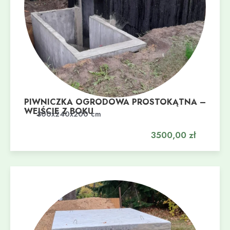
PIWNICZKA OGRODOWA PROSTOKĄTNA –
WEJŚCIE Z BOKU
Dodaj do koszyka
300x240x200 cm
3500,00
zł