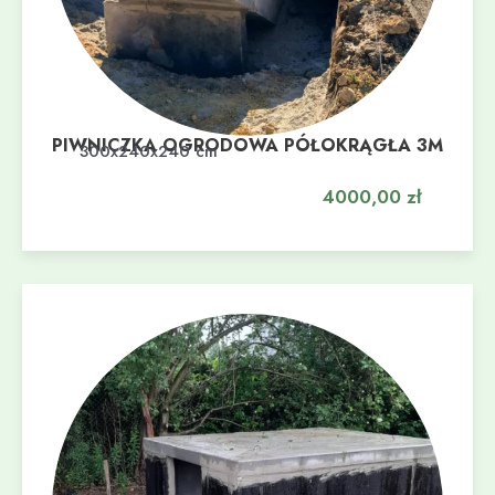
PIWNICZKA OGRODOWA PÓŁOKRĄGŁA 3M
Dodaj do koszyka
300x240x240 cm
4000,00
zł