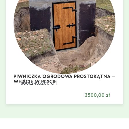
PIWNICZKA OGRODOWA PROSTOKĄTNA –
WEJŚCIE W PŁYCIE
Dodaj do koszyka
300x240x200 cm
3500,00
zł