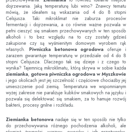
dojrzewania. Jaką temperaturę lubi wino? Znawcy tematu
mówią, że ideałem są wskazania od 4 do 8 stopni
Celsjusza. Taki mikroklimat nie zaburza procesów
fermentacji i dojrzewania, a co równie ważne pozwala w
pełni cieszyć się smakiem przechowywanych w ten sposób
alkoholi i to bez względu na to czy zostały gdzieś
zakupione czy są wyśmienitym domowym wyrobem rąk
własnych.
Piwniczka betonowa ogrodowa
oferuje i
zarazem gwarantuje temperaturę w przedziale od 4 do 8
stopni Celsjusza. Dlaczego tak się dzieje i z czego to
wynika? Tajemnicą mikroklimatu, którą skrywa w sobie każda
ziemianka
,
gotowa piwniczka ogrodowa
w
Myszkowie
i jego okolicach jest jej szczelność i częściowe chociażby jej
umieszczenie pod ziemią. Temperatura we wspomnianym
wyżej zakresie nie paraliżuje kubków smakowych na języku i
pozwala się delektować się smakiem, za to hamuje rozwój
bakterii, procesy gnilne i rozkładu.
Ziemianka betonowa
nadaje się w ten sposób nie tylko
do przechowywania różnego pochodzenia alkoholi, ale
również żywności, warzyw, owoców i ich przetworów.