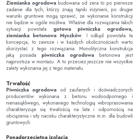
Ziemianka ogrodowa
budowana od zera to po pierwsze
zadanie dla tych, którzy znają tajniki inżynierii, po drugie
warunki gruntowe mogą sprawić, że wykonanie konstrukcji
nie będzie w ogóle możliwa. Właśnie dla rozwiązania takich
sytuacji powstała
gotowa piwniczka ogrodowa,
ziemianka betonowa
Myszków
. I odkąd powstała ta
koncepcja, to zawsze i w każdych okolicznościach warto
skorzystać z tego rozwiązania. Monolityczna konstrukcja
jaką posiada
piwniczka ogrodowa
betonowa jest
najprostsza w montażu. A to przecież jeszcze nie wszystkie
zalety wykonania jej z tego materiału.
Trwałość
Piwniczka ogrodowa
od zaufanych i doświadczonych
producentów wykonana z betonu wodoodpornego i
nienasiąkliwego, wykonanego technologią wibroprasowania
charakteryzuje się trwałością na lata i odpornością na
obciążenia i siły nacisku charakterystyczne m.in. dla budowli
gruntowych.
Ponadprzeciętna izolacja