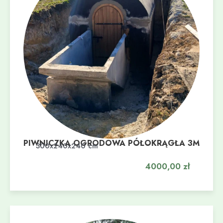
PIWNICZKA OGRODOWA PÓŁOKRĄGŁA 3M
Dodaj do koszyka
300x240x240 cm
4000,00
zł