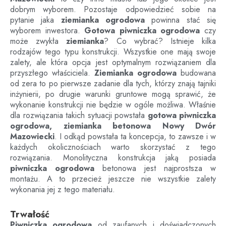
dobrym wyborem. Pozostaje odpowiedzieć sobie na
pytanie jaka
ziemianka ogrodowa
powinna stać się
wyborem inwestora.
Gotowa piwniczka ogrodowa
czy
może zwykła
ziemianka
? Co wybrać? Istnieje kilka
rodzajów tego typu konstrukcji. Wszystkie one mają swoje
zalety, ale która opcja jest optymalnym rozwiązaniem dla
przyszłego właściciela.
Ziemianka ogrodowa
budowana
od zera to po pierwsze zadanie dla tych, którzy znają tajniki
inżynierii, po drugie warunki gruntowe mogą sprawić, że
wykonanie konstrukcji nie będzie w ogóle możliwa. Właśnie
dla rozwiązania takich sytuacji powstała
gotowa piwniczka
ogrodowa, ziemianka betonowa
Nowy Dwór
Mazowiecki
. I odkąd powstała ta koncepcja, to zawsze i w
każdych okolicznościach warto skorzystać z tego
rozwiązania. Monolityczna konstrukcja jaką posiada
piwniczka ogrodowa
betonowa jest najprostsza w
montażu. A to przecież jeszcze nie wszystkie zalety
wykonania jej z tego materiału.
Trwałość
Piwniczka ogrodowa
od zaufanych i doświadczonych