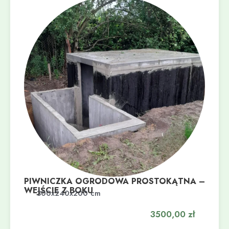
PIWNICZKA OGRODOWA PROSTOKĄTNA –
WEJŚCIE Z BOKU
Dodaj do koszyka
300x240x200 cm
3500,00
zł