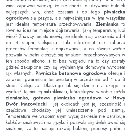
wina zapewne wiedzą, że nie chodzi o ukrywanie butelek
najlepszych win, choć czasami i do tego
piwniczka
ogrodowa
się przyda, ale najważniejsza w tym wszystkim
jest idealna temperatura przechowywania.
Ziemianka
to
również idealne miejsce dojrzewania. Jaką temperaturę lubi
wino? Znawcy tematu mówią, że ideałem są wskazania od 4
do 8 stopni Celsjusza. Taki mikroklimat nie zaburza
procesów fermentacji i dojrzewania, a co równie ważne
pozwala w pełni cieszyć się smakiem przechowywanych w
ten sposób alkoholi i to bez względu na to czy zostały
gdzieś zakupione czy są wyśmienitym domowym wyrobem
rąk własnych.
Piwniczka betonowa ogrodowa
oferuje i
zarazem gwarantuje temperaturę w przedziale od 4 do 8
stopni Celsjusza. Dlaczego tak się dzieje i z czego to
wynika? Tajemnicą mikroklimatu, którą skrywa w sobie każda
ziemianka
,
gotowa piwniczka ogrodowa
w
Nowy
Dwór Mazowiecki
i jej okolicach jest jej szczelność i
częściowe chociażby jej umieszczenie pod ziemią.
Temperatura we wspomnianym wyżej zakresie nie paraliżuje
kubków smakowych na języku i pozwala się delektować się
smakiem, za to hamuje rozwój bakterii, procesy gnilne i