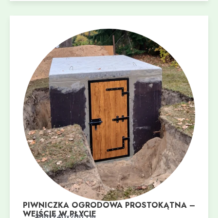
PIWNICZKA OGRODOWA PROSTOKĄTNA –
WEJŚCIE W PŁYCIE
Dodaj do koszyka
300x240x200 cm