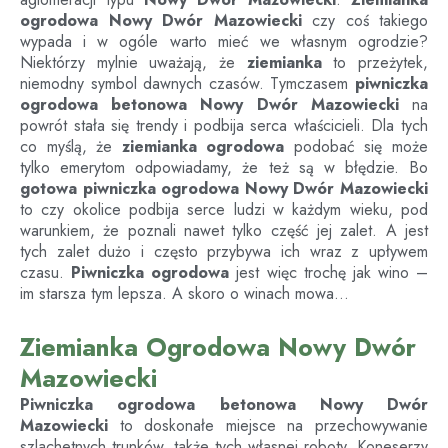
ogrodowa
Nowy Dwór Mazowiecki
czy coś takiego
wypada i w ogóle warto mieć we własnym ogrodzie?
Niektórzy mylnie uważają, że
ziemianka
to przeżytek,
niemodny symbol dawnych czasów. Tymczasem
piwniczka
ogrodowa betonowa
Nowy Dwór Mazowiecki
na
powrót stała się trendy i podbija serca właścicieli. Dla tych
co myślą, że
ziemianka ogrodowa
podobać się może
tylko emerytom odpowiadamy, że też są w błędzie. Bo
gotowa piwniczka ogrodowa
Nowy Dwór Mazowiecki
to czy okolice podbija serce ludzi w każdym wieku, pod
warunkiem, że poznali nawet tylko część jej zalet. A jest
tych zalet dużo i często przybywa ich wraz z upływem
czasu.
Piwniczka ogrodowa
jest więc trochę jak wino –
im starsza tym lepsza. A skoro o winach mowa…
Ziemianka Ogrodowa Nowy Dwór
Mazowiecki
Piwniczka ogrodowa betonowa
Nowy Dwór
Mazowiecki
to doskonałe miejsce na przechowywanie
szlachetnych trunków, także tych własnej roboty. Koneserzy