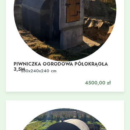
PIWNICZKA OGRODOWA PÓŁOKRĄGŁA
3,5M
Dodaj do koszyka
350x240x240 cm
4500,00
zł