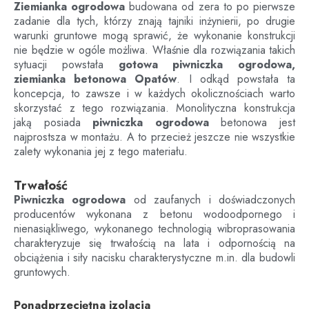
Ziemianka ogrodowa
budowana od zera to po pierwsze
zadanie dla tych, którzy znają tajniki inżynierii, po drugie
warunki gruntowe mogą sprawić, że wykonanie konstrukcji
nie będzie w ogóle możliwa. Właśnie dla rozwiązania takich
sytuacji powstała
gotowa piwniczka ogrodowa,
ziemianka betonowa
Opatów
. I odkąd powstała ta
koncepcja, to zawsze i w każdych okolicznościach warto
skorzystać z tego rozwiązania. Monolityczna konstrukcja
jaką posiada
piwniczka ogrodowa
betonowa jest
najprostsza w montażu. A to przecież jeszcze nie wszystkie
zalety wykonania jej z tego materiału.
Trwałość
Piwniczka ogrodowa
od zaufanych i doświadczonych
producentów wykonana z betonu wodoodpornego i
nienasiąkliwego, wykonanego technologią wibroprasowania
charakteryzuje się trwałością na lata i odpornością na
obciążenia i siły nacisku charakterystyczne m.in. dla budowli
gruntowych.
Ponadprzeciętna izolacja