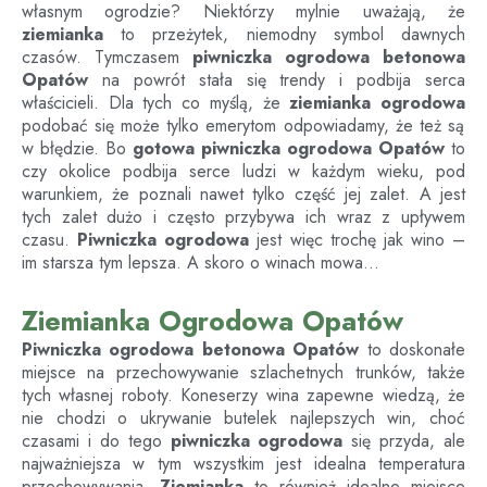
własnym ogrodzie? Niektórzy mylnie uważają, że
ziemianka
to przeżytek, niemodny symbol dawnych
czasów. Tymczasem
piwniczka ogrodowa betonowa
Opatów
na powrót stała się trendy i podbija serca
właścicieli. Dla tych co myślą, że
ziemianka ogrodowa
podobać się może tylko emerytom odpowiadamy, że też są
w błędzie. Bo
gotowa piwniczka ogrodowa
Opatów
to
czy okolice podbija serce ludzi w każdym wieku, pod
warunkiem, że poznali nawet tylko część jej zalet. A jest
tych zalet dużo i często przybywa ich wraz z upływem
czasu.
Piwniczka ogrodowa
jest więc trochę jak wino –
im starsza tym lepsza. A skoro o winach mowa…
Ziemianka Ogrodowa Opatów
Piwniczka ogrodowa betonowa
Opatów
to doskonałe
miejsce na przechowywanie szlachetnych trunków, także
tych własnej roboty. Koneserzy wina zapewne wiedzą, że
nie chodzi o ukrywanie butelek najlepszych win, choć
czasami i do tego
piwniczka ogrodowa
się przyda, ale
najważniejsza w tym wszystkim jest idealna temperatura
przechowywania.
Ziemianka
to również idealne miejsce