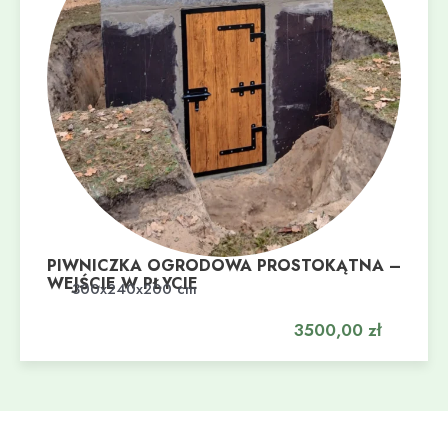
PIWNICZKA OGRODOWA PROSTOKĄTNA –
WEJŚCIE W PŁYCIE
Dodaj do koszyka
300x240x200 cm
3500,00
zł