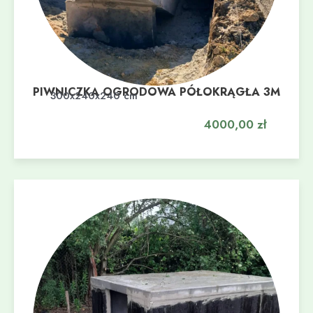
PIWNICZKA OGRODOWA PÓŁOKRĄGŁA 3M
Dodaj do koszyka
300x240x240 cm
4000,00
zł