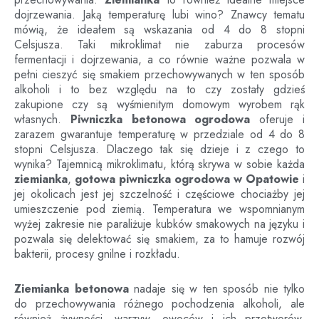
dojrzewania. Jaką temperaturę lubi wino? Znawcy tematu
mówią, że ideałem są wskazania od 4 do 8 stopni
Celsjusza. Taki mikroklimat nie zaburza procesów
fermentacji i dojrzewania, a co równie ważne pozwala w
pełni cieszyć się smakiem przechowywanych w ten sposób
alkoholi i to bez względu na to czy zostały gdzieś
zakupione czy są wyśmienitym domowym wyrobem rąk
własnych.
Piwniczka betonowa ogrodowa
oferuje i
zarazem gwarantuje temperaturę w przedziale od 4 do 8
stopni Celsjusza. Dlaczego tak się dzieje i z czego to
wynika? Tajemnicą mikroklimatu, którą skrywa w sobie każda
ziemianka
,
gotowa piwniczka ogrodowa
w
Opatowie
i
jej okolicach jest jej szczelność i częściowe chociażby jej
umieszczenie pod ziemią. Temperatura we wspomnianym
wyżej zakresie nie paraliżuje kubków smakowych na języku i
pozwala się delektować się smakiem, za to hamuje rozwój
bakterii, procesy gnilne i rozkładu.
Ziemianka betonowa
nadaje się w ten sposób nie tylko
do przechowywania różnego pochodzenia alkoholi, ale
również żywności, warzyw, owoców i ich przetworów.