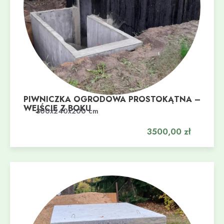
PIWNICZKA OGRODOWA PROSTOKĄTNA –
WEJŚCIE Z BOKU
Dodaj do koszyka
300x240x200 cm
3500,00
zł