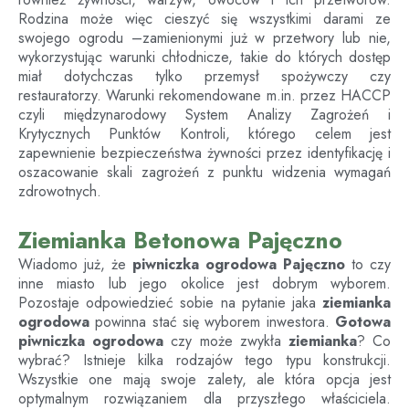
Rodzina może więc cieszyć się wszystkimi darami ze
swojego ogrodu –zamienionymi już w przetwory lub nie,
wykorzystując warunki chłodnicze, takie do których dostęp
miał dotychczas tylko przemysł spożywczy czy
restauratorzy. Warunki rekomendowane m.in. przez HACCP
czyli międzynarodowy System Analizy Zagrożeń i
Krytycznych Punktów Kontroli, którego celem jest
zapewnienie bezpieczeństwa żywności przez identyfikację i
oszacowanie skali zagrożeń z punktu widzenia wymagań
zdrowotnych.
Ziemianka Betonowa Pajęczno
Wiadomo już, że
piwniczka ogrodowa
Pajęczno
to czy
inne miasto lub jego okolice jest dobrym wyborem.
Pozostaje odpowiedzieć sobie na pytanie jaka
ziemianka
ogrodowa
powinna stać się wyborem inwestora.
Gotowa
piwniczka ogrodowa
czy może zwykła
ziemianka
? Co
wybrać? Istnieje kilka rodzajów tego typu konstrukcji.
Wszystkie one mają swoje zalety, ale która opcja jest
optymalnym rozwiązaniem dla przyszłego właściciela.