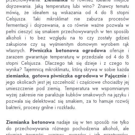
dojrzewania. Jaką temperaturę lubi wino? Znawcy tematu
mówią, że ideałem są wskazania od 4 do 8 stopni
Celsjusza. Taki mikroklimat nie zaburza procesów
fermentacji i dojrzewania, a co równie ważne pozwala w
pełni cieszyć się smakiem przechowywanych w ten sposób
alkoholi i to bez względu na to czy zostały gdzieś
zakupione czy są wyśmienitym domowym wyrobem rąk
własnych.
Piwniczka betonowa ogrodowa
oferuje i
zarazem gwarantuje temperaturę w przedziale od 4 do 8
stopni Celsjusza. Dlaczego tak się dzieje i z czego to
wynika? Tajemnicą mikroklimatu, którą skrywa w sobie każda
ziemianka
,
gotowa piwniczka ogrodowa
w
Pajęcznie
i
jego okolicach jest jej szczelność i częściowe chociażby jej
umieszczenie pod ziemią. Temperatura we wspomnianym
wyżej zakresie nie paraliżuje kubków smakowych na języku i
pozwala się delektować się smakiem, za to hamuje rozwój
bakterii, procesy gnilne i rozkładu.
Ziemianka betonowa
nadaje się w ten sposób nie tylko
do przechowywania różnego pochodzenia alkoholi, ale
również żywności, warzyw, owoców i ich przetworów.