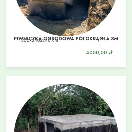
PIWNICZKA OGRODOWA PÓŁOKRĄGŁA 3M
Dodaj do koszyka
300x240x240 cm
4000,00
zł