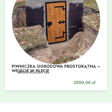
PIWNICZKA OGRODOWA PROSTOKĄTNA –
WEJŚCIE W PŁYCIE
Dodaj do koszyka
300x240x200 cm
3500,00
zł