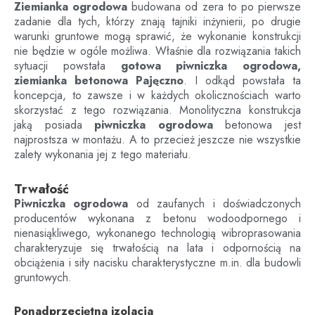
Ziemianka ogrodowa
budowana od zera to po pierwsze
zadanie dla tych, którzy znają tajniki inżynierii, po drugie
warunki gruntowe mogą sprawić, że wykonanie konstrukcji
nie będzie w ogóle możliwa. Właśnie dla rozwiązania takich
sytuacji powstała
gotowa piwniczka ogrodowa,
ziemianka betonowa
Pajęczno
. I odkąd powstała ta
koncepcja, to zawsze i w każdych okolicznościach warto
skorzystać z tego rozwiązania. Monolityczna konstrukcja
jaką posiada
piwniczka ogrodowa
betonowa jest
najprostsza w montażu. A to przecież jeszcze nie wszystkie
zalety wykonania jej z tego materiału.
Trwałość
Piwniczka ogrodowa
od zaufanych i doświadczonych
producentów wykonana z betonu wodoodpornego i
nienasiąkliwego, wykonanego technologią wibroprasowania
charakteryzuje się trwałością na lata i odpornością na
obciążenia i siły nacisku charakterystyczne m.in. dla budowli
gruntowych.
Ponadprzeciętna izolacja