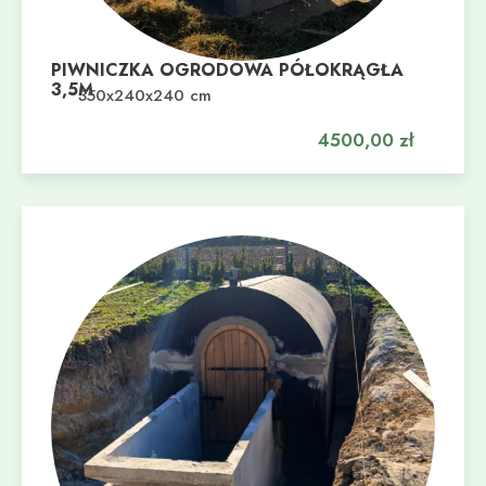
PIWNICZKA OGRODOWA PÓŁOKRĄGŁA
3,5M
Dodaj do koszyka
350x240x240 cm
4500,00
zł