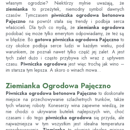
własnym ogrodzie? Niektórzy mylnie uważają, że
ziemianka
to przeżytek, niemodny symbol dawnych
czasów. Tymczasem
piwniczka ogrodowa betonowa
Pajęczno
na powrót stała się trendy i podbija serca
właścicieli. Dla tych co myślą, że
ziemianka ogrodowa
podobać się może tylko emerytom odpowiadamy, że też są
w błędzie. Bo
gotowa piwniczka ogrodowa
Pajęczno
to
czy okolice podbija serce ludzi w każdym wieku, pod
warunkiem, że poznali nawet tylko część jej zalet. A jest
tych zalet dużo i często przybywa ich wraz z upływem
czasu.
Piwniczka ogrodowa
jest więc trochę jak wino –
im starsza tym lepsza. A skoro o winach mowa…
Ziemianka Ogrodowa Pajęczno
Piwniczka ogrodowa betonowa
Pajęczno
to doskonałe
miejsce na przechowywanie szlachetnych trunków, także
tych własnej roboty. Koneserzy wina zapewne wiedzą, że
nie chodzi o ukrywanie butelek najlepszych win, choć
czasami i do tego
piwniczka ogrodowa
się przyda, ale
najważniejsza w tym wszystkim jest idealna temperatura
przechowywania.
Ziemianka
to również idealne miejsce