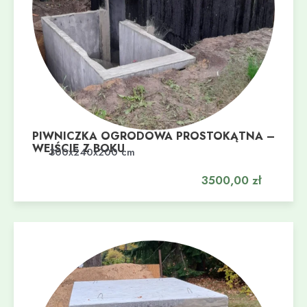
PIWNICZKA OGRODOWA PROSTOKĄTNA –
WEJŚCIE Z BOKU
Dodaj do koszyka
300x240x200 cm
3500,00
zł