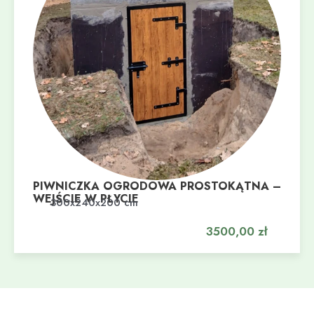
PIWNICZKA OGRODOWA PROSTOKĄTNA –
WEJŚCIE W PŁYCIE
Dodaj do koszyka
300x240x200 cm
3500,00
zł