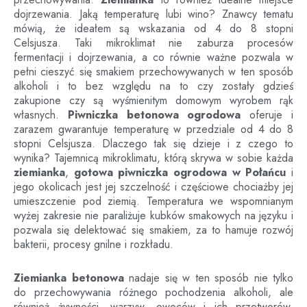
dojrzewania. Jaką temperaturę lubi wino? Znawcy tematu
mówią, że ideałem są wskazania od 4 do 8 stopni
Celsjusza. Taki mikroklimat nie zaburza procesów
fermentacji i dojrzewania, a co równie ważne pozwala w
pełni cieszyć się smakiem przechowywanych w ten sposób
alkoholi i to bez względu na to czy zostały gdzieś
zakupione czy są wyśmienitym domowym wyrobem rąk
własnych.
Piwniczka betonowa ogrodowa
oferuje i
zarazem gwarantuje temperaturę w przedziale od 4 do 8
stopni Celsjusza. Dlaczego tak się dzieje i z czego to
wynika? Tajemnicą mikroklimatu, którą skrywa w sobie każda
ziemianka
,
gotowa piwniczka ogrodowa
w
Połańcu
i
jego okolicach jest jej szczelność i częściowe chociażby jej
umieszczenie pod ziemią. Temperatura we wspomnianym
wyżej zakresie nie paraliżuje kubków smakowych na języku i
pozwala się delektować się smakiem, za to hamuje rozwój
bakterii, procesy gnilne i rozkładu.
Ziemianka betonowa
nadaje się w ten sposób nie tylko
do przechowywania różnego pochodzenia alkoholi, ale
również żywności, warzyw, owoców i ich przetworów.