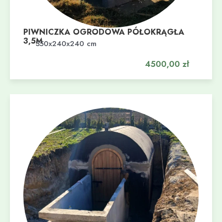
PIWNICZKA OGRODOWA PÓŁOKRĄGŁA
3,5M
Dodaj do koszyka
350x240x240 cm
4500,00
zł