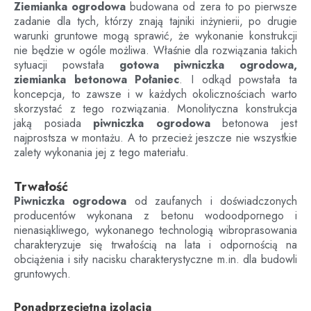
Ziemianka ogrodowa
budowana od zera to po pierwsze
zadanie dla tych, którzy znają tajniki inżynierii, po drugie
warunki gruntowe mogą sprawić, że wykonanie konstrukcji
nie będzie w ogóle możliwa. Właśnie dla rozwiązania takich
sytuacji powstała
gotowa piwniczka ogrodowa,
ziemianka betonowa
Połaniec
. I odkąd powstała ta
koncepcja, to zawsze i w każdych okolicznościach warto
skorzystać z tego rozwiązania. Monolityczna konstrukcja
jaką posiada
piwniczka ogrodowa
betonowa jest
najprostsza w montażu. A to przecież jeszcze nie wszystkie
zalety wykonania jej z tego materiału.
Trwałość
Piwniczka ogrodowa
od zaufanych i doświadczonych
producentów wykonana z betonu wodoodpornego i
nienasiąkliwego, wykonanego technologią wibroprasowania
charakteryzuje się trwałością na lata i odpornością na
obciążenia i siły nacisku charakterystyczne m.in. dla budowli
gruntowych.
Ponadprzeciętna izolacja