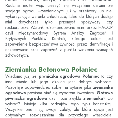
Rodzina może więc cieszyć się wszystkimi darami ze
swojego ogrodu –zamienionymi już w przetwory lub nie,
wykorzystując warunki chłodnicze, takie do których dostęp
miał dotychczas tylko przemysł spożywczy czy
restauratorzy. Warunki rekomendowane m.in. przez HACCP
czyli międzynarodowy System Analizy Zagrożeń i
Krytycznych Punktów Kontroli, którego celem jest
zapewnienie bezpieczeństwa żywności przez identyfikację i
oszacowanie skali zagrożeń z punktu widzenia wymagań
zdrowotnych.
Ziemianka Betonowa Połaniec
Wiadomo już, że
piwniczka ogrodowa
Połaniec
to czy
inne miasto lub jego okolice jest dobrym wyborem.
Pozostaje odpowiedzieć sobie na pytanie jaka
ziemianka
ogrodowa
powinna stać się wyborem inwestora.
Gotowa
piwniczka ogrodowa
czy może zwykła
ziemianka
? Co
wybrać? Istnieje kilka rodzajów tego typu konstrukcji.
Wszystkie one mają swoje zalety, ale która opcja jest
optymalnym rozwiązaniem dla przyszłego właściciela.