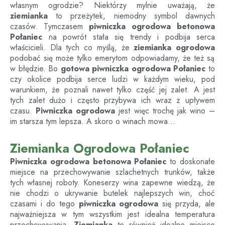
własnym ogrodzie? Niektórzy mylnie uważają, że
ziemianka
to przeżytek, niemodny symbol dawnych
czasów. Tymczasem
piwniczka ogrodowa betonowa
Połaniec
na powrót stała się trendy i podbija serca
właścicieli. Dla tych co myślą, że
ziemianka ogrodowa
podobać się może tylko emerytom odpowiadamy, że też są
w błędzie. Bo
gotowa piwniczka ogrodowa
Połaniec
to
czy okolice podbija serce ludzi w każdym wieku, pod
warunkiem, że poznali nawet tylko część jej zalet. A jest
tych zalet dużo i często przybywa ich wraz z upływem
czasu.
Piwniczka ogrodowa
jest więc trochę jak wino –
im starsza tym lepsza. A skoro o winach mowa…
Ziemianka Ogrodowa Połaniec
Piwniczka ogrodowa betonowa
Połaniec
to doskonałe
miejsce na przechowywanie szlachetnych trunków, także
tych własnej roboty. Koneserzy wina zapewne wiedzą, że
nie chodzi o ukrywanie butelek najlepszych win, choć
czasami i do tego
piwniczka ogrodowa
się przyda, ale
najważniejsza w tym wszystkim jest idealna temperatura
przechowywania.
Ziemianka
to również idealne miejsce