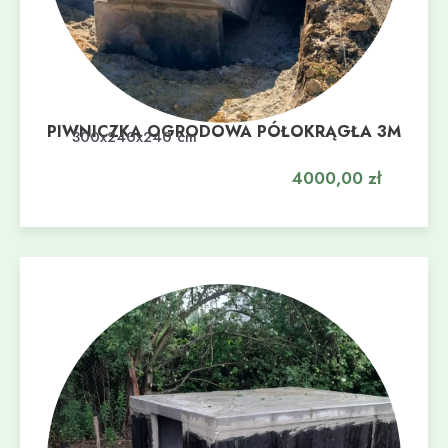
PIWNICZKA OGRODOWA PÓŁOKRĄGŁA 3M
Dodaj do koszyka
300x240x240 cm
4000,00
zł