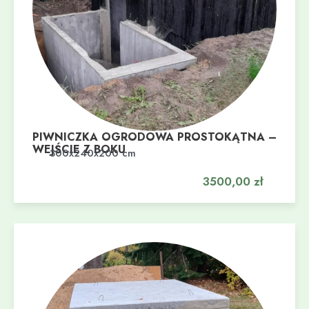
PIWNICZKA OGRODOWA PROSTOKĄTNA –
WEJŚCIE Z BOKU
Dodaj do koszyka
300x240x200 cm
3500,00
zł