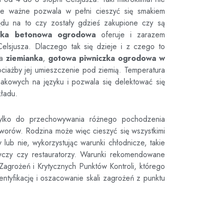
nie ważne pozwala w pełni cieszyć się smakiem
du na to czy zostały gdzieś zakupione czy są
czka betonowa ogrodowa
oferuje i zarazem
elsjusza. Dlaczego tak się dzieje i z czego to
da
ziemianka
,
gotowa piwniczka ogrodowa
w
chociażby jej umieszczenie pod ziemią. Temperatura
akowych na języku i pozwala się delektować się
kładu.
ylko do przechowywania różnego pochodzenia
tworów. Rodzina może więc cieszyć się wszystkimi
ub nie, wykorzystując warunki chłodnicze, takie
wczy czy restauratorzy. Warunki rekomendowane
agrożeń i Krytycznych Punktów Kontroli, którego
ntyfikację i oszacowanie skali zagrożeń z punktu