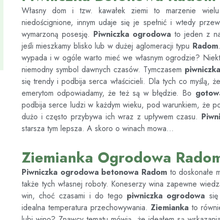
Własny dom i tzw. kawałek ziemi to marzenie wiel
niedoścignione, innym udaje się je spełnić i wtedy prze
wymarzoną posesję.
Piwniczka ogrodowa
to jeden z na
jeśli mieszkamy blisko lub w dużej aglomeracji typu
Radom
wypada i w ogóle warto mieć we własnym ogrodzie? Niekt
niemodny symbol dawnych czasów. Tymczasem
piwnicz
się trendy i podbija serca właścicieli. Dla tych co myślą, 
emerytom odpowiadamy, że też są w błędzie. Bo
gotow
podbija serce ludzi w każdym wieku, pod warunkiem, że pozn
dużo i często przybywa ich wraz z upływem czasu.
Piwn
starsza tym lepsza. A skoro o winach mowa…
Ziemianka Ogrodowa Rado
Piwniczka ogrodowa betonowa
Radom
to doskonałe 
także tych własnej roboty. Koneserzy wina zapewne wiedzą
win, choć czasami i do tego
piwniczka ogrodowa
się 
idealna temperatura przechowywania.
Ziemianka
to równi
lubi wino? Znawcy tematu mówią, że ideałem są wskazania 