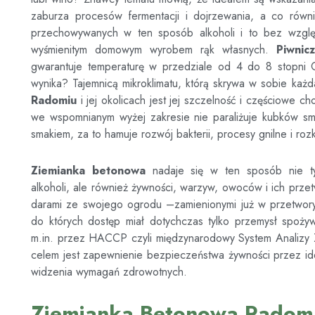
zaburza procesów fermentacji i dojrzewania, a co rów
przechowywanych w ten sposób alkoholi i to bez wzglę
wyśmienitym domowym wyrobem rąk własnych.
Piwni
gwarantuje temperaturę w przedziale od 4 do 8 stopni C
wynika? Tajemnicą mikroklimatu, którą skrywa w sobie każ
Radomiu
i jej okolicach jest jej szczelność i częściowe 
we wspomnianym wyżej zakresie nie paraliżuje kubków sm
smakiem, za to hamuje rozwój bakterii, procesy gnilne i roz
Ziemianka betonowa
nadaje się w ten sposób nie t
alkoholi, ale również żywności, warzyw, owoców i ich prze
darami ze swojego ogrodu –zamienionymi już w przetwory l
do których dostęp miał dotychczas tylko przemysł spoży
m.in. przez HACCP czyli międzynarodowy System Analizy Z
celem jest zapewnienie bezpieczeństwa żywności przez ide
widzenia wymagań zdrowotnych.
Ziemianka Betonowa Radom