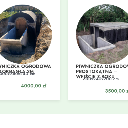
WNICZKA OGRODOWA
PIWNICZKA OGROD
ŁOKRĄGŁA 3M
PROSTOKĄTNA –
300x240x240 cm
daj do koszyka
WEJŚCIE Z BOKU
300x240x200 cm
Dodaj do koszyka
4000,00
zł
3500,00
z