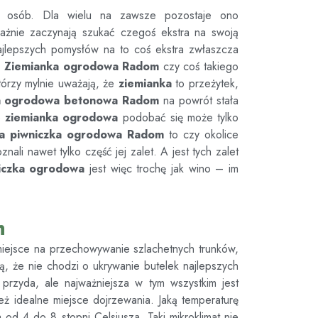
u osób. Dla wielu na zawsze pozostaje ono
ważnie zaczynają szukać czegoś ekstra na swoją
jlepszych pomysłów na to coś ekstra zwłaszcza
.
Ziemianka ogrodowa
Radom
czy coś takiego
órzy mylnie uważają, że
ziemianka
to przeżytek,
ka ogrodowa betonowa
Radom
na powrót stała
że
ziemianka ogrodowa
podobać się może tylko
a piwniczka ogrodowa
Radom
to czy okolice
ali nawet tylko część jej zalet. A jest tych zalet
iczka ogrodowa
jest więc trochę jak wino – im
m
miejsce na przechowywanie szlachetnych trunków,
, że nie chodzi o ukrywanie butelek najlepszych
przyda, ale najważniejsza w tym wszystkim jest
eż idealne miejsce dojrzewania. Jaką temperaturę
od 4 do 8 stopni Celsjusza. Taki mikroklimat nie