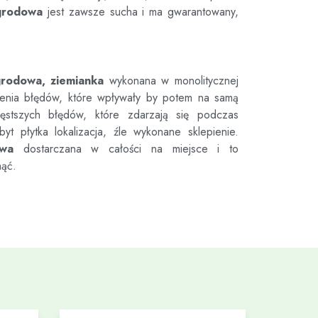
grodowa
jest zawsze sucha i ma gwarantowany,
grodowa, ziemianka
wykonana w monolitycznej
ienia błędów, które wpływały by potem na samą
tszych błędów, które zdarzają się podczas
byt płytka lokalizacja, źle wykonane sklepienie.
owa
dostarczana w całości na miejsce i to
nąć.