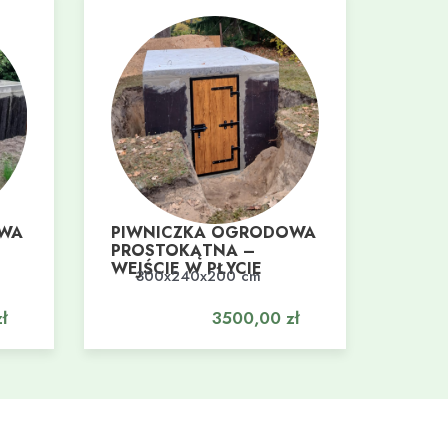
OWA
PIWNICZKA OGRODOWA
PROSTOKĄTNA –
WEJŚCIE W PŁYCIE
300x240x200 cm
Dodaj do koszyka
ł
3500,00
zł