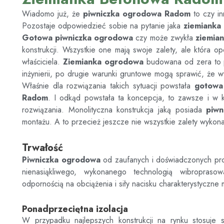
Wiadomo już, że
piwniczka ogrodowa
Radom
to czy i
Pozostaje odpowiedzieć sobie na pytanie jaka
ziemianka
Gotowa piwniczka ogrodowa
czy może zwykła
ziemia
konstrukcji. Wszystkie one mają swoje zalety, ale która o
właściciela.
Ziemianka ogrodowa
budowana od zera to po
inżynierii, po drugie warunki gruntowe mogą sprawić, że w
Właśnie dla rozwiązania takich sytuacji powstała
gotowa
Radom
. I odkąd powstała ta koncepcja, to zawsze i w k
rozwiązania. Monolityczna konstrukcja jaką posiada
piwn
montażu. A to przecież jeszcze nie wszystkie zalety wykonan
Trwałość
Piwniczka ogrodowa
od zaufanych i doświadczonych p
nienasiąkliwego, wykonanego technologią wibroprasow
odpornością na obciążenia i siły nacisku charakterystyczne 
Ponadprzeciętna izolacja
W przypadku najlepszych konstrukcji na rynku stosuje s