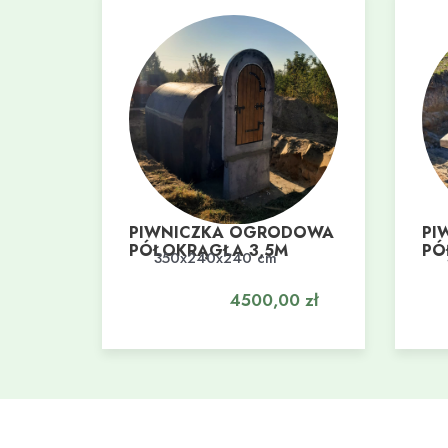
PIWNICZKA OGRODOWA
PI
PÓŁOKRĄGŁA 3,5M
PÓ
350x240x240 cm
Dodaj do koszyka
Do
4500,00
zł