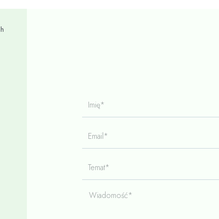
ch
Imię*
Email*
Temat*
Wiadomość*