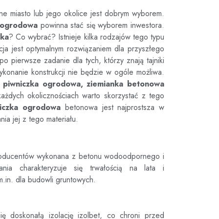
nne miasto lub jego okolice jest dobrym wyborem.
 ogrodowa
powinna stać się wyborem inwestora.
nka
? Co wybrać? Istnieje kilka rodzajów tego typu
pcja jest optymalnym rozwiązaniem dla przyszłego
 pierwsze zadanie dla tych, którzy znają tajniki
ykonanie konstrukcji nie będzie w ogóle możliwa.
 piwniczka ogrodowa, ziemianka betonowa
ażdych okolicznościach warto skorzystać z tego
iczka ogrodowa
betonowa jest najprostsza w
ia jej z tego materiału.
roducentów wykonana z betonu wodoodpornego i
ania charakteryzuje się trwałością na lata i
m.in. dla budowli gruntowych.
ię doskonałą izolację izolbet, co chroni przed