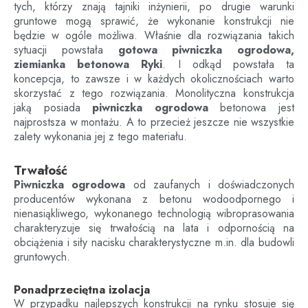
tych, którzy znają tajniki inżynierii, po drugie warunki
gruntowe mogą sprawić, że wykonanie konstrukcji nie
będzie w ogóle możliwa. Właśnie dla rozwiązania takich
sytuacji powstała
gotowa piwniczka ogrodowa,
ziemianka betonowa
Ryki
. I odkąd powstała ta
koncepcja, to zawsze i w każdych okolicznościach warto
skorzystać z tego rozwiązania. Monolityczna konstrukcja
jaką posiada
piwniczka ogrodowa
betonowa jest
najprostsza w montażu. A to przecież jeszcze nie wszystkie
zalety wykonania jej z tego materiału.
Trwałość
Piwniczka ogrodowa
od zaufanych i doświadczonych
producentów wykonana z betonu wodoodpornego i
nienasiąkliwego, wykonanego technologią wibroprasowania
charakteryzuje się trwałością na lata i odpornością na
obciążenia i siły nacisku charakterystyczne m.in. dla budowli
gruntowych.
Ponadprzeciętna izolacja
W przypadku najlepszych konstrukcji na rynku stosuje się