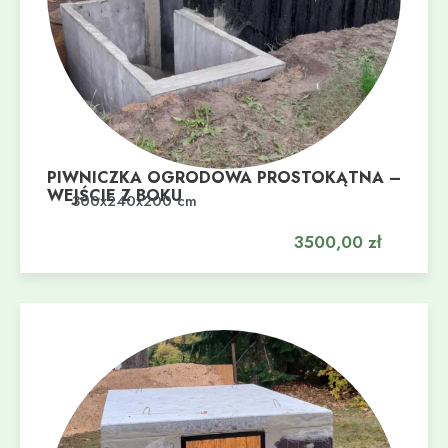
PIWNICZKA OGRODOWA PROSTOKĄTNA –
WEJŚCIE Z BOKU
Dodaj do koszyka
300x240x200 cm
3500,00
zł