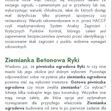
swojego ogrodu –zamienionymi już w przetwory lub nie,
wykorzystując warunki chłodnicze, takie do których dostęp
miał dotychczas tylko przemysł spożywczy czy
restauratorzy. Warunki rekomendowane m.in. przez HACCP
czyli międzynarodowy System Analizy Zagrożeń i
Krytycznych Punktów Kontroli, którego celem jest
zapewnienie bezpieczeństwa żywności przez identyfikację i
oszacowanie skali zagrożeń z punktu widzenia wymagań
zdrowotnych.
Ziemianka Betonowa Ryki
Wiadomo już, że
piwniczka ogrodowa
Ryki
to czy inne
miasto lub jego okolice jest dobrym wyborem. Pozostaje
odpowiedzieć sobie na pytanie jaka
ziemianka ogrodowa
powinna stać się wyborem inwestora.
Gotowa piwniczka
ogrodowa
czy może zwykła
ziemianka
? Co wybrać?
Istnieje kilka rodzajów tego typu konstrukcji. Wszystkie one
mają swoje zalety, ale która opcja jest optymalnym
rozwiązaniem dla przyszłego właściciela.
Ziemianka
ogrodowa
budowana od zera to po pierwsze zadanie dla