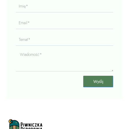
Imię*
Email*
Temat*
Wiadomość*
Wyślij