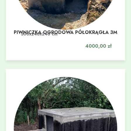
PIWNICZKA OGRODOWA PÓŁOKRĄGŁA 3M
Dodaj do koszyka
300x240x240 cm
4000,00
zł