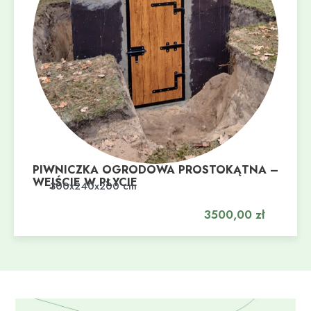
PIWNICZKA OGRODOWA PROSTOKĄTNA –
WEJŚCIE W PŁYCIE
Dodaj do koszyka
300x240x200 cm
3500,00
zł