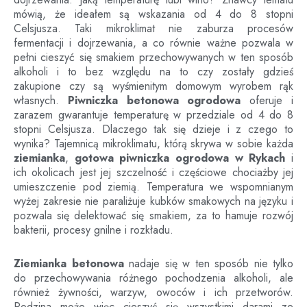
mówią, że ideałem są wskazania od 4 do 8 stopni
Celsjusza. Taki mikroklimat nie zaburza procesów
fermentacji i dojrzewania, a co równie ważne pozwala w
pełni cieszyć się smakiem przechowywanych w ten sposób
alkoholi i to bez względu na to czy zostały gdzieś
zakupione czy są wyśmienitym domowym wyrobem rąk
własnych.
Piwniczka betonowa ogrodowa
oferuje i
zarazem gwarantuje temperaturę w przedziale od 4 do 8
stopni Celsjusza. Dlaczego tak się dzieje i z czego to
wynika? Tajemnicą mikroklimatu, którą skrywa w sobie każda
ziemianka
,
gotowa piwniczka ogrodowa
w
Rykach
i
ich okolicach jest jej szczelność i częściowe chociażby jej
umieszczenie pod ziemią. Temperatura we wspomnianym
wyżej zakresie nie paraliżuje kubków smakowych na języku i
pozwala się delektować się smakiem, za to hamuje rozwój
bakterii, procesy gnilne i rozkładu.
Ziemianka betonowa
nadaje się w ten sposób nie tylko
do przechowywania różnego pochodzenia alkoholi, ale
również żywności, warzyw, owoców i ich przetworów.
Rodzina może więc cieszyć się wszystkimi darami ze