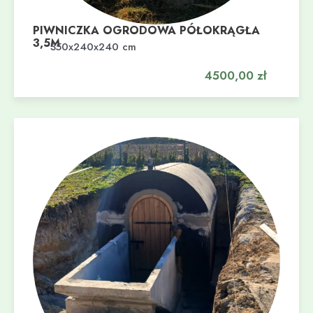
PIWNICZKA OGRODOWA PÓŁOKRĄGŁA
3,5M
Dodaj do koszyka
350x240x240 cm
4500,00
zł