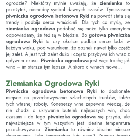
ogrodzie? Niektórzy mylnie uważają, że
ziemianka
to
przeżytek, niemodny symbol dawnych czasów. Tymczasem
piwniczka ogrodowa betonowa
Ryki
na powrót stała się
trendy i podbija serca właścicieli. Dla tych co myślą, że
ziemianka ogrodowa
podobać się może tylko emerytom
odpowiadamy, że też są w błędzie. Bo
gotowa piwniczka
ogrodowa
Ryki
to czy okolice podbija serce ludzi w
każdym wieku, pod warunkiem, że poznali nawet tylko część
jej zalet. A jest tych zalet dużo i często przybywa ich wraz z
upływem czasu.
Piwniczka ogrodowa
jest więc trochę jak
wino – im starsza tym lepsza. A skoro o winach mowa…
Ziemianka Ogrodowa Ryki
Piwniczka ogrodowa betonowa
Ryki
to doskonałe
miejsce na przechowywanie szlachetnych trunków, także
tych własnej roboty. Koneserzy wina zapewne wiedzą, że
nie chodzi o ukrywanie butelek najlepszych win, choć
czasami i do tego
piwniczka ogrodowa
się przyda, ale
najważniejsza w tym wszystkim jest idealna temperatura
przechowywania.
Ziemianka
to również idealne miejsce
dojrzewania. Jaką temperaturę lubi wino? Znawcy tematu