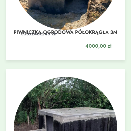
PIWNICZKA OGRODOWA PÓŁOKRĄGŁA 3M
Dodaj do koszyka
300x240x240 cm
4000,00
zł