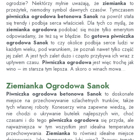
ogrodzie? Niektórzy mylnie uważają, że
ziemianka
to
przeżytek, niemodny symbol dawnych czasów. Tymczasem
piwniczka ogrodowa betonowa
Sanok
na powrót stała
się trendy i podbija serca właścicieli. Dla tych co myślą, że
ziemianka ogrodowa
podobać się może tylko emerytom
odpowiadamy, że też są w błędzie. Bo
gotowa piwniczka
ogrodowa
Sanok
to czy okolice podbija serce ludzi w
każdym wieku, pod warunkiem, że poznali nawet tylko część
jej zalet. A jest tych zalet dużo i często przybywa ich wraz z
upływem czasu.
Piwniczka ogrodowa
jest więc trochę jak
wino – im starsza tym lepsza. A skoro o winach mowa…
Ziemianka Ogrodowa Sanok
Piwniczka ogrodowa betonowa
Sanok
to doskonałe
miejsce na przechowywanie szlachetnych trunków, także
tych własnej roboty. Koneserzy wina zapewne wiedzą, że
nie chodzi o ukrywanie butelek najlepszych win, choć
czasami i do tego
piwniczka ogrodowa
się przyda, ale
najważniejsza w tym wszystkim jest idealna temperatura
przechowywania.
Ziemianka
to również idealne miejsce
dojrzewania. Jaką temperaturę lubi wino? Znawcy tematu