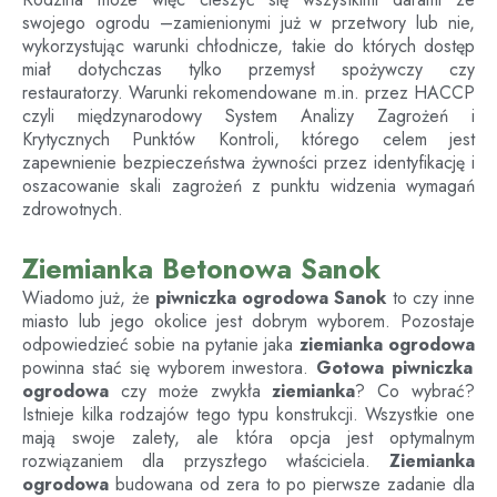
swojego ogrodu –zamienionymi już w przetwory lub nie,
wykorzystując warunki chłodnicze, takie do których dostęp
miał dotychczas tylko przemysł spożywczy czy
restauratorzy. Warunki rekomendowane m.in. przez HACCP
czyli międzynarodowy System Analizy Zagrożeń i
Krytycznych Punktów Kontroli, którego celem jest
zapewnienie bezpieczeństwa żywności przez identyfikację i
oszacowanie skali zagrożeń z punktu widzenia wymagań
zdrowotnych.
Ziemianka Betonowa Sanok
Wiadomo już, że
piwniczka ogrodowa
Sanok
to czy inne
miasto lub jego okolice jest dobrym wyborem. Pozostaje
odpowiedzieć sobie na pytanie jaka
ziemianka ogrodowa
powinna stać się wyborem inwestora.
Gotowa piwniczka
ogrodowa
czy może zwykła
ziemianka
? Co wybrać?
Istnieje kilka rodzajów tego typu konstrukcji. Wszystkie one
mają swoje zalety, ale która opcja jest optymalnym
rozwiązaniem dla przyszłego właściciela.
Ziemianka
ogrodowa
budowana od zera to po pierwsze zadanie dla