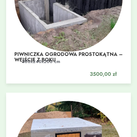
PIWNICZKA OGRODOWA PROSTOKĄTNA –
WEJŚCIE Z BOKU
Dodaj do koszyka
300x240x200 cm
3500,00
zł