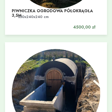
PIWNICZKA OGRODOWA PÓŁOKRĄGŁA
3,5M
Dodaj do koszyka
350x240x240 cm
4500,00
zł