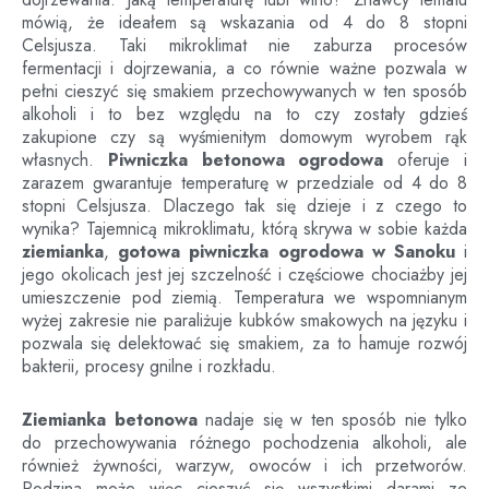
mówią, że ideałem są wskazania od 4 do 8 stopni
Celsjusza. Taki mikroklimat nie zaburza procesów
fermentacji i dojrzewania, a co równie ważne pozwala w
pełni cieszyć się smakiem przechowywanych w ten sposób
alkoholi i to bez względu na to czy zostały gdzieś
zakupione czy są wyśmienitym domowym wyrobem rąk
własnych.
Piwniczka betonowa ogrodowa
oferuje i
zarazem gwarantuje temperaturę w przedziale od 4 do 8
stopni Celsjusza. Dlaczego tak się dzieje i z czego to
wynika? Tajemnicą mikroklimatu, którą skrywa w sobie każda
ziemianka
,
gotowa piwniczka ogrodowa
w
Sanoku
i
jego okolicach jest jej szczelność i częściowe chociażby jej
umieszczenie pod ziemią. Temperatura we wspomnianym
wyżej zakresie nie paraliżuje kubków smakowych na języku i
pozwala się delektować się smakiem, za to hamuje rozwój
bakterii, procesy gnilne i rozkładu.
Ziemianka betonowa
nadaje się w ten sposób nie tylko
do przechowywania różnego pochodzenia alkoholi, ale
również żywności, warzyw, owoców i ich przetworów.
Rodzina może więc cieszyć się wszystkimi darami ze