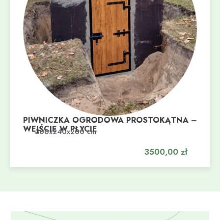
PIWNICZKA OGRODOWA PROSTOKĄTNA –
WEJŚCIE W PŁYCIE
Dodaj do koszyka
300x240x200 cm
3500,00
zł