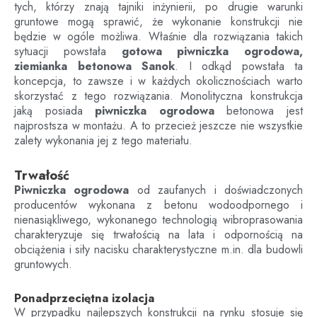
tych, którzy znają tajniki inżynierii, po drugie warunki
gruntowe mogą sprawić, że wykonanie konstrukcji nie
będzie w ogóle możliwa. Właśnie dla rozwiązania takich
sytuacji powstała
gotowa piwniczka ogrodowa,
ziemianka betonowa
Sanok
. I odkąd powstała ta
koncepcja, to zawsze i w każdych okolicznościach warto
skorzystać z tego rozwiązania. Monolityczna konstrukcja
jaką posiada
piwniczka ogrodowa
betonowa jest
najprostsza w montażu. A to przecież jeszcze nie wszystkie
zalety wykonania jej z tego materiału.
Trwałość
Piwniczka ogrodowa
od zaufanych i doświadczonych
producentów wykonana z betonu wodoodpornego i
nienasiąkliwego, wykonanego technologią wibroprasowania
charakteryzuje się trwałością na lata i odpornością na
obciążenia i siły nacisku charakterystyczne m.in. dla budowli
gruntowych.
Ponadprzeciętna izolacja
W przypadku najlepszych konstrukcji na rynku stosuje się