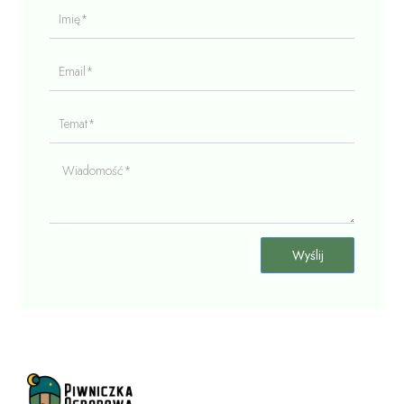
Imię*
Email*
Temat*
Wiadomość*
Wyślij