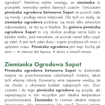
ogrodzie? Niektórzy mylnie uważają, że
ziemianka
to
przeżytek, niemodny symbol dawnych czasów. Tymczasem
piwniczka ogrodowa betonowa
Sopot
na powrót stała
się trendy i podbija serca właścicieli. Dla tych co myślą, że
ziemianka ogrodowa
podobać się może tylko emerytom
odpowiadamy, że też są w błędzie. Bo
gotowa piwniczka
ogrodowa
Sopot
to czy okolice podbija serce ludzi w
każdym wieku, pod warunkiem, że poznali nawet tylko część
jej zalet. A jest tych zalet dużo i często przybywa ich wraz z
upływem czasu.
Piwniczka ogrodowa
jest więc trochę jak
wino – im starsza tym lepsza. A skoro o winach mowa…
Ziemianka Ogrodowa Sopot
Piwniczka ogrodowa betonowa
Sopot
to doskonałe
miejsce na przechowywanie szlachetnych trunków, także
tych własnej roboty. Koneserzy wina zapewne wiedzą, że
nie chodzi o ukrywanie butelek najlepszych win, choć
czasami i do tego
piwniczka ogrodowa
się przyda, ale
najważniejsza w tym wszystkim jest idealna temperatura
przechowywania.
Ziemianka
to również idealne miejsce
dojrzewania. Jaką temperaturę lubi wino? Znawcy tematu