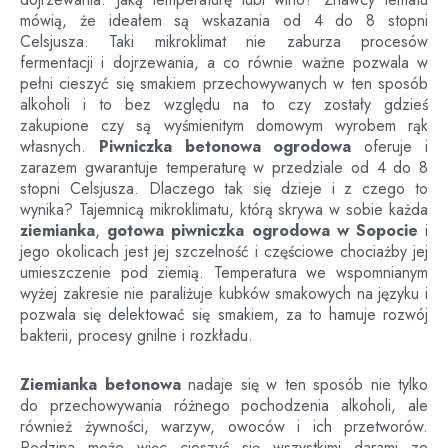
mówią, że ideałem są wskazania od 4 do 8 stopni
Celsjusza. Taki mikroklimat nie zaburza procesów
fermentacji i dojrzewania, a co równie ważne pozwala w
pełni cieszyć się smakiem przechowywanych w ten sposób
alkoholi i to bez względu na to czy zostały gdzieś
zakupione czy są wyśmienitym domowym wyrobem rąk
własnych.
Piwniczka betonowa ogrodowa
oferuje i
zarazem gwarantuje temperaturę w przedziale od 4 do 8
stopni Celsjusza. Dlaczego tak się dzieje i z czego to
wynika? Tajemnicą mikroklimatu, którą skrywa w sobie każda
ziemianka
,
gotowa piwniczka ogrodowa
w
Sopocie
i
jego okolicach jest jej szczelność i częściowe chociażby jej
umieszczenie pod ziemią. Temperatura we wspomnianym
wyżej zakresie nie paraliżuje kubków smakowych na języku i
pozwala się delektować się smakiem, za to hamuje rozwój
bakterii, procesy gnilne i rozkładu.
Ziemianka betonowa
nadaje się w ten sposób nie tylko
do przechowywania różnego pochodzenia alkoholi, ale
również żywności, warzyw, owoców i ich przetworów.
Rodzina może więc cieszyć się wszystkimi darami ze