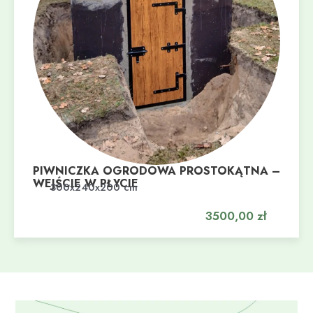
PIWNICZKA OGRODOWA PROSTOKĄTNA –
WEJŚCIE W PŁYCIE
Dodaj do koszyka
300x240x200 cm
3500,00
zł