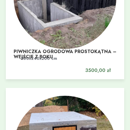
PIWNICZKA OGRODOWA PROSTOKĄTNA –
WEJŚCIE Z BOKU
Dodaj do koszyka
300x240x200 cm
3500,00
zł