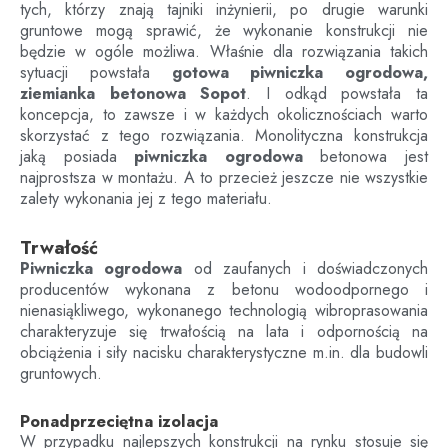
tych, którzy znają tajniki inżynierii, po drugie warunki
gruntowe mogą sprawić, że wykonanie konstrukcji nie
będzie w ogóle możliwa. Właśnie dla rozwiązania takich
sytuacji powstała
gotowa piwniczka ogrodowa,
ziemianka betonowa
Sopot
. I odkąd powstała ta
koncepcja, to zawsze i w każdych okolicznościach warto
skorzystać z tego rozwiązania. Monolityczna konstrukcja
jaką posiada
piwniczka ogrodowa
betonowa jest
najprostsza w montażu. A to przecież jeszcze nie wszystkie
zalety wykonania jej z tego materiału.
Trwałość
Piwniczka ogrodowa
od zaufanych i doświadczonych
producentów wykonana z betonu wodoodpornego i
nienasiąkliwego, wykonanego technologią wibroprasowania
charakteryzuje się trwałością na lata i odpornością na
obciążenia i siły nacisku charakterystyczne m.in. dla budowli
gruntowych.
Ponadprzeciętna izolacja
W przypadku najlepszych konstrukcji na rynku stosuje się