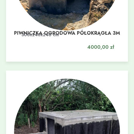
PIWNICZKA OGRODOWA PÓŁOKRĄGŁA 3M
Dodaj do koszyka
300x240x240 cm
4000,00
zł