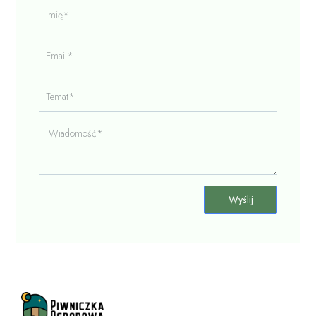
Imię*
Email*
Temat*
Wiadomość*
Wyślij