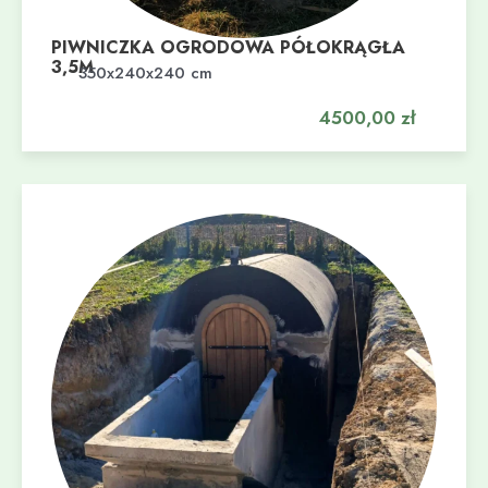
PIWNICZKA OGRODOWA PÓŁOKRĄGŁA
3,5M
Dodaj do koszyka
350x240x240 cm
4500,00
zł