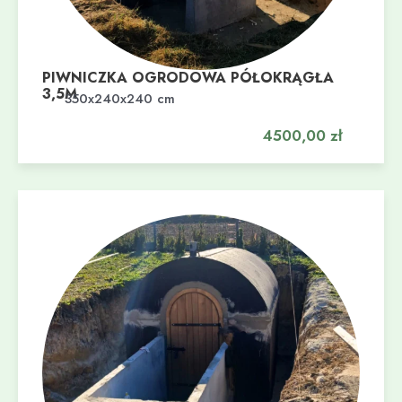
PIWNICZKA OGRODOWA PÓŁOKRĄGŁA
3,5M
Dodaj do koszyka
350x240x240 cm
4500,00
zł