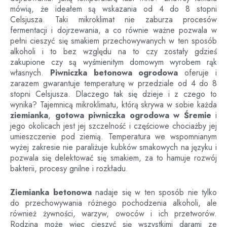
mówią, że ideałem są wskazania od 4 do 8 stopni
Celsjusza. Taki mikroklimat nie zaburza procesów
fermentacji i dojrzewania, a co równie ważne pozwala w
pełni cieszyć się smakiem przechowywanych w ten sposób
alkoholi i to bez względu na to czy zostały gdzieś
zakupione czy są wyśmienitym domowym wyrobem rąk
własnych.
Piwniczka betonowa ogrodowa
oferuje i
zarazem gwarantuje temperaturę w przedziale od 4 do 8
stopni Celsjusza. Dlaczego tak się dzieje i z czego to
wynika? Tajemnicą mikroklimatu, którą skrywa w sobie każda
ziemianka
,
gotowa piwniczka ogrodowa
w
Śremie
i
jego okolicach jest jej szczelność i częściowe chociażby jej
umieszczenie pod ziemią. Temperatura we wspomnianym
wyżej zakresie nie paraliżuje kubków smakowych na języku i
pozwala się delektować się smakiem, za to hamuje rozwój
bakterii, procesy gnilne i rozkładu.
Ziemianka betonowa
nadaje się w ten sposób nie tylko
do przechowywania różnego pochodzenia alkoholi, ale
również żywności, warzyw, owoców i ich przetworów.
Rodzina może więc cieszyć się wszystkimi darami ze