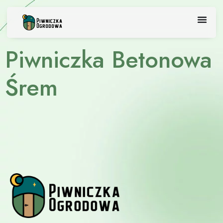
Skip
to
content
Piwniczka Betonowa
Śrem