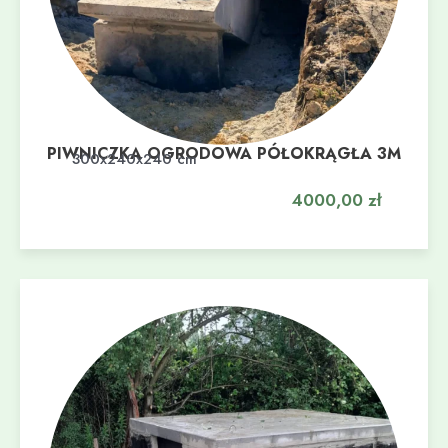
PIWNICZKA OGRODOWA PÓŁOKRĄGŁA 3M
Dodaj do koszyka
300x240x240 cm
4000,00
zł