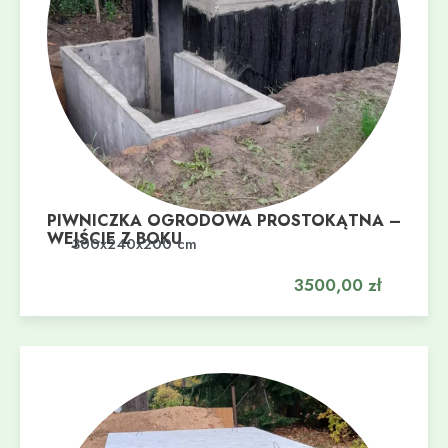
PIWNICZKA OGRODOWA PROSTOKĄTNA –
WEJŚCIE Z BOKU
Dodaj do koszyka
300x240x200 cm
3500,00
zł