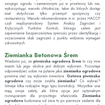
swojego ogrodu –zamienionymi już w przetwory lub nie,
wykorzystując warunki chłodnicze, takie do których dostęp
miał dotychczas tylko przemysł spożywczy czy
restauratorzy. Warunki rekomendowane m.in. przez HACCP
czyli międzynarodowy System Analizy Zagrożeń i
Krytycznych Punktów Kontroli, którego celem jest
zapewnienie bezpieczeństwa żywności przez identyfikację i
oszacowanie skali zagrożeń z punktu widzenia wymagań
zdrowotnych.
Ziemianka Betonowa Śrem
Wiadomo już, że
piwniczka ogrodowa
Śrem
to czy inne
miasto lub jego okolice jest dobrym wyborem. Pozostaje
odpowiedzieć sobie na pytanie jaka
ziemianka ogrodowa
powinna stać się wyborem inwestora.
Gotowa piwniczka
ogrodowa
czy może zwykła
ziemianka
? Co wybrać?
Istnieje kilka rodzajów tego typu konstrukcji. Wszystkie one
mają swoje zalety, ale która opcja jest optymalnym
rozwiązaniem dla przyszłego właściciela.
Ziemianka
ogrodowa
budowana od zera to po pierwsze zadanie dla