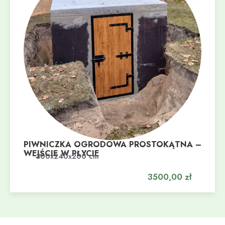
PIWNICZKA OGRODOWA PROSTOKĄTNA –
WEJŚCIE W PŁYCIE
Dodaj do koszyka
300x240x200 cm
3500,00
zł