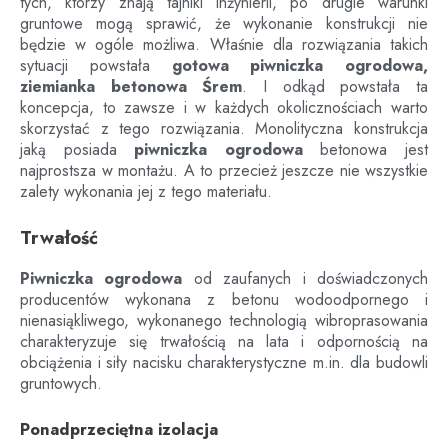
tych, którzy znają tajniki inżynierii, po drugie warunki
gruntowe mogą sprawić, że wykonanie konstrukcji nie
będzie w ogóle możliwa. Właśnie dla rozwiązania takich
sytuacji powstała
gotowa piwniczka ogrodowa,
ziemianka betonowa
Śrem
. I odkąd powstała ta
koncepcja, to zawsze i w każdych okolicznościach warto
skorzystać z tego rozwiązania. Monolityczna konstrukcja
jaką posiada
piwniczka ogrodowa
betonowa jest
najprostsza w montażu. A to przecież jeszcze nie wszystkie
zalety wykonania jej z tego materiału.
Trwałość
Piwniczka ogrodowa
od zaufanych i doświadczonych
producentów wykonana z betonu wodoodpornego i
nienasiąkliwego, wykonanego technologią wibroprasowania
charakteryzuje się trwałością na lata i odpornością na
obciążenia i siły nacisku charakterystyczne m.in. dla budowli
gruntowych.
Ponadprzeciętna izolacja