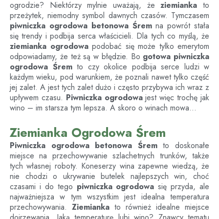
ogrodzie? Niektórzy mylnie uważają, że
ziemianka
to
przeżytek, niemodny symbol dawnych czasów. Tymczasem
piwniczka ogrodowa betonowa
Śrem
na powrót stała
się trendy i podbija serca właścicieli. Dla tych co myślą, że
ziemianka ogrodowa
podobać się może tylko emerytom
odpowiadamy, że też są w błędzie. Bo
gotowa piwniczka
ogrodowa
Śrem
to czy okolice podbija serce ludzi w
każdym wieku, pod warunkiem, że poznali nawet tylko część
jej zalet. A jest tych zalet dużo i często przybywa ich wraz z
upływem czasu.
Piwniczka ogrodowa
jest więc trochę jak
wino – im starsza tym lepsza. A skoro o winach mowa…
Ziemianka Ogrodowa Śrem
Piwniczka ogrodowa betonowa
Śrem
to doskonałe
miejsce na przechowywanie szlachetnych trunków, także
tych własnej roboty. Koneserzy wina zapewne wiedzą, że
nie chodzi o ukrywanie butelek najlepszych win, choć
czasami i do tego
piwniczka ogrodowa
się przyda, ale
najważniejsza w tym wszystkim jest idealna temperatura
przechowywania.
Ziemianka
to również idealne miejsce
dojrzewania. Jaką temperaturę lubi wino? Znawcy tematu