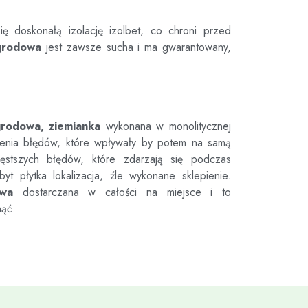
ię doskonałą izolację izolbet, co chroni przed
grodowa
jest zawsze sucha i ma gwarantowany,
grodowa, ziemianka
wykonana w monolitycznej
ienia błędów, które wpływały by potem na samą
tszych błędów, które zdarzają się podczas
byt płytka lokalizacja, źle wykonane sklepienie.
owa
dostarczana w całości na miejsce i to
nąć.