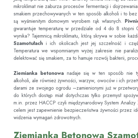
mikroklimat nie zaburza procesów fermentacji i dojrzewani
smakiem przechowywanych w ten sposób alkoholi i to bez 
są wyśmienitym domowym wyrobem rąk własnych.
Piwn
gwarantuje temperaturę w przedziale od 4 do 8 stopni C
wynika? Tajemnicą mikroklimatu, którą skrywa w sobie każ
Szamotułach
i ich okolicach jest jej szczelność i cz
Temperatura we wspomnianym wyżej zakresie nie parali
delektować się smakiem, za to hamuje rozwój bakterii, proc
Ziemianka betonowa
nadaje się w ten sposób nie t
alkoholi, ale również żywności, warzyw, owoców i ich prze
darami ze swojego ogrodu –zamienionymi już w przetwory l
do których dostęp miał dotychczas tylko przemysł spoży
m.in. przez HACCP czyli międzynarodowy System Analizy Z
celem jest zapewnienie bezpieczeństwa żywności przez ide
widzenia wymagań zdrowotnych.
Ziemianka Betonowa Szamot