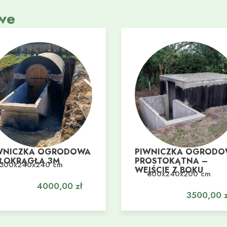
we
WNICZKA OGRODOWA
PIWNICZKA OGROD
ŁOKRĄGŁA 3M
PROSTOKĄTNA –
300x240x240 cm
daj do koszyka
WEJŚCIE Z BOKU
300x240x200 cm
Dodaj do koszyka
4000,00
zł
3500,00
z