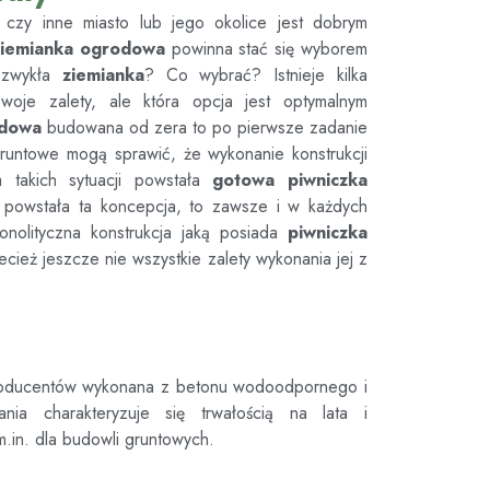
 czy inne miasto lub jego okolice jest dobrym
ziemianka ogrodowa
powinna stać się wyborem
zwykła
ziemianka
? Co wybrać? Istnieje kilka
woje zalety, ale która opcja jest optymalnym
odowa
budowana od zera to po pierwsze zadanie
ki gruntowe mogą sprawić, że wykonanie konstrukcji
 takich sytuacji powstała
gotowa piwniczka
 powstała ta koncepcja, to zawsze i w każdych
onolityczna konstrukcja jaką posiada
piwniczka
cież jeszcze nie wszystkie zalety wykonania jej z
roducentów wykonana z betonu wodoodpornego i
ania charakteryzuje się trwałością na lata i
m.in. dla budowli gruntowych.