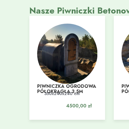
Nasze Piwniczki Betono
PIWNICZKA OGRODOWA
PI
PÓŁOKRĄGŁA 3,5M
PÓ
350x240x240 cm
Dodaj do koszyka
Do
4500,00
zł