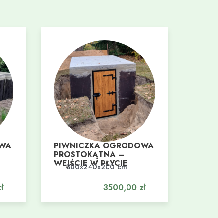
OWA
PIWNICZKA OGRODOWA
PROSTOKĄTNA –
WEJŚCIE W PŁYCIE
300x240x200 cm
Dodaj do koszyka
ł
3500,00
zł