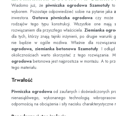
Wiadomo już, że
piwniczka ogrodowa
Szamotuły
to
wyborem. Pozostaje odpowiedzieć sobie na pytanie jaka
inwestora.
Gotowa piwniczka ogrodowa
czy może 
rodzajów tego typu konstrukcji. Wszystkie one mają s
rozwiązaniem dla przyszłego właściciela.
Ziemianka ogr
dla tych, którzy znają tajniki inżynierii, po drugie warun
nie będzie w ogóle możliwa. Właśnie dla rozwiązania
ogrodowa, ziemianka betonowa
Szamotuły
. I odkąd
okolicznościach warto skorzystać z tego rozwiązania. M
ogrodowa
betonowa jest najprostsza w montażu. A to prze
tego materiału.
Trwałość
Piwniczka ogrodowa
od zaufanych i doświadczonych p
nienasiąkliwego, wykonanego technologią wibroprasow
odpornością na obciążenia i siły nacisku charakterystyczne 