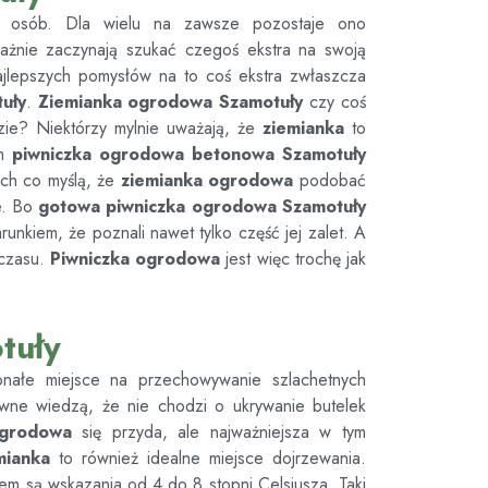
u osób. Dla wielu na zawsze pozostaje ono
ważnie zaczynają szukać czegoś ekstra na swoją
jlepszych pomysłów na to coś ekstra zwłaszcza
uły
.
Ziemianka ogrodowa
Szamotuły
czy coś
ie? Niektórzy mylnie uważają, że
ziemianka
to
em
piwniczka ogrodowa betonowa
Szamotuły
tych co myślą, że
ziemianka ogrodowa
podobać
e. Bo
gotowa piwniczka ogrodowa
Szamotuły
unkiem, że poznali nawet tylko część jej zalet. A
 czasu.
Piwniczka ogrodowa
jest więc trochę jak
tuły
onałe miejsce na przechowywanie szlachetnych
ewne wiedzą, że nie chodzi o ukrywanie butelek
ogrodowa
się przyda, ale najważniejsza w tym
mianka
to również idealne miejsce dojrzewania.
em są wskazania od 4 do 8 stopni Celsjusza. Taki