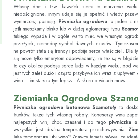
Własny dom i tzw. kawałek ziemi to marzenie wiel
niedoścignione, innym udaje się je spełnić i wtedy prze
wymarzoną posesję.
Piwniczka ogrodowa
to jeden z na
jeśli mieszkamy blisko lub w dużej aglomeracji typu
Szamot
takiego wypada i w ogóle warto mieć we własnym ogrodz
przeżytek, niemodny symbol dawnych czasów. Tymczas
na powrót stała się trendy i podbija serca właścicieli. Dla 
się może tylko emerytom odpowiadamy, że też są w błędzi
to czy okolice podbija serce ludzi w każdym wieku, pod war
jest tych zalet dużo i często przybywa ich wraz z upływem
wino – im starsza tym lepsza. A skoro o winach mowa…
Ziemianka Ogrodowa Szamo
Piwniczka ogrodowa betonowa
Szamotuły
to dosk
trunków, także tych własnej roboty. Koneserzy wina zap
najlepszych win, choć czasami i do tego
piwniczka 
wszystkim jest idealna temperatura przechowywania.
Zie
Jaką temperaturę lubi wino? Znawcy tematu mówią, że ideał