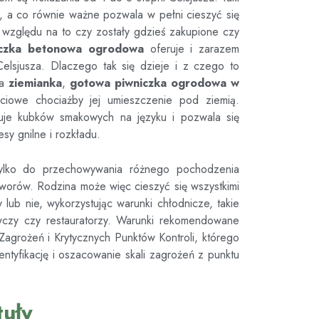
a, a co równie ważne pozwala w pełni cieszyć się
względu na to czy zostały gdzieś zakupione czy
iczka betonowa ogrodowa
oferuje i zarazem
elsjusza. Dlaczego tak się dzieje i z czego to
da
ziemianka
,
gotowa piwniczka ogrodowa
w
ęściowe chociażby jej umieszczenie pod ziemią.
żuje kubków smakowych na języku i pozwala się
esy gnilne i rozkładu.
ylko do przechowywania różnego pochodzenia
tworów. Rodzina może więc cieszyć się wszystkimi
ub nie, wykorzystując warunki chłodnicze, takie
wczy czy restauratorzy. Warunki rekomendowane
agrożeń i Krytycznych Punktów Kontroli, którego
ntyfikację i oszacowanie skali zagrożeń z punktu
uły