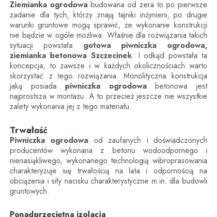
Ziemianka ogrodowa
budowana od zera to po pierwsze
zadanie dla tych, którzy znają tajniki inżynierii, po drugie
warunki gruntowe mogą sprawić, że wykonanie konstrukcji
nie będzie w ogóle możliwa. Właśnie dla rozwiązania takich
sytuacji powstała
gotowa piwniczka ogrodowa,
ziemianka betonowa
Szczecinek
. I odkąd powstała ta
koncepcja, to zawsze i w każdych okolicznościach warto
skorzystać z tego rozwiązania. Monolityczna konstrukcja
jaką posiada
piwniczka ogrodowa
betonowa jest
najprostsza w montażu. A to przecież jeszcze nie wszystkie
zalety wykonania jej z tego materiału.
Trwałość
Piwniczka ogrodowa
od zaufanych i doświadczonych
producentów wykonana z betonu wodoodpornego i
nienasiąkliwego, wykonanego technologią wibroprasowania
charakteryzuje się trwałością na lata i odpornością na
obciążenia i siły nacisku charakterystyczne m.in. dla budowli
gruntowych.
Ponadprzeciętna izolacja