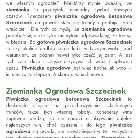
we własnym ogrodzie? Niektórzy mylnie uważają, że
ziemianka
to przeżytek, niemodny symbol dawnych
czasów. Tymczasem
piwniczka ogrodowa betonowa
Szczecinek
na powrót stała się trendy i podbija serca
właścicieli. Dla tych co myślą, że
ziemianka ogrodowa
podobać się może tylko emerytom odpowiadamy, że też są
w błędzie. Bo
gotowa piwniczka ogrodowa
Szczecinek
to czy okolice podbija serce ludzi w każdym wieku, pod
warunkiem, że poznali nawet tylko część jej zalet. A jest
tych zalet dużo i często przybywa ich wraz z upływem
czasu.
Piwniczka ogrodowa
jest więc trochę jak wino –
im starsza tym lepsza. A skoro o winach mowa…
Ziemianka Ogrodowa Szczecinek
Piwniczka ogrodowa betonowa
Szczecinek
to
doskonałe miejsce na przechowywanie szlachetnych
trunków, także tych własnej roboty. Koneserzy wina
zapewne wiedzą, że nie chodzi o ukrywanie butelek
najlepszych win, choć czasami i do tego
piwniczka
ogrodowa
się przyda, ale najważniejsza w tym wszystkim
jest idealna temperatura przechowywania.
Ziemianka
to