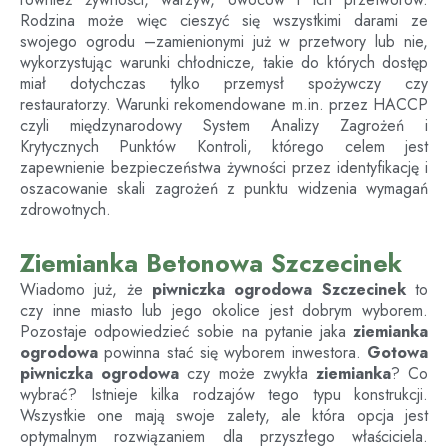
Rodzina może więc cieszyć się wszystkimi darami ze
swojego ogrodu –zamienionymi już w przetwory lub nie,
wykorzystując warunki chłodnicze, takie do których dostęp
miał dotychczas tylko przemysł spożywczy czy
restauratorzy. Warunki rekomendowane m.in. przez HACCP
czyli międzynarodowy System Analizy Zagrożeń i
Krytycznych Punktów Kontroli, którego celem jest
zapewnienie bezpieczeństwa żywności przez identyfikację i
oszacowanie skali zagrożeń z punktu widzenia wymagań
zdrowotnych.
Ziemianka Betonowa Szczecinek
Wiadomo już, że
piwniczka ogrodowa
Szczecinek
to
czy inne miasto lub jego okolice jest dobrym wyborem.
Pozostaje odpowiedzieć sobie na pytanie jaka
ziemianka
ogrodowa
powinna stać się wyborem inwestora.
Gotowa
piwniczka ogrodowa
czy może zwykła
ziemianka
? Co
wybrać? Istnieje kilka rodzajów tego typu konstrukcji.
Wszystkie one mają swoje zalety, ale która opcja jest
optymalnym rozwiązaniem dla przyszłego właściciela.