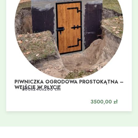
PIWNICZKA OGRODOWA PROSTOKĄTNA –
WEJŚCIE W PŁYCIE
Dodaj do koszyka
300x240x200 cm
3500,00
zł