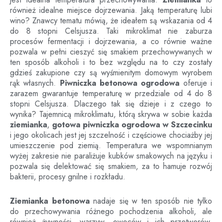
również idealne miejsce dojrzewania. Jaką temperaturę lubi
wino? Znawcy tematu mówią, że ideałem są wskazania od 4
do 8 stopni Celsjusza. Taki mikroklimat nie zaburza
procesów fermentacji i dojrzewania, a co równie ważne
pozwala w pełni cieszyć się smakiem przechowywanych w
ten sposób alkoholi i to bez względu na to czy zostały
gdzieś zakupione czy są wyśmienitym domowym wyrobem
rąk własnych.
Piwniczka betonowa ogrodowa
oferuje i
zarazem gwarantuje temperaturę w przedziale od 4 do 8
stopni Celsjusza. Dlaczego tak się dzieje i z czego to
wynika? Tajemnicą mikroklimatu, którą skrywa w sobie każda
ziemianka
,
gotowa piwniczka ogrodowa
w
Szczecinku
i jego okolicach jest jej szczelność i częściowe chociażby jej
umieszczenie pod ziemią. Temperatura we wspomnianym
wyżej zakresie nie paraliżuje kubków smakowych na języku i
pozwala się delektować się smakiem, za to hamuje rozwój
bakterii, procesy gnilne i rozkładu.
Ziemianka betonowa
nadaje się w ten sposób nie tylko
do przechowywania różnego pochodzenia alkoholi, ale
również żywności, warzyw, owoców i ich przetworów.