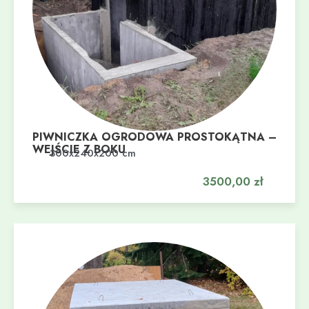
PIWNICZKA OGRODOWA PROSTOKĄTNA –
WEJŚCIE Z BOKU
Dodaj do koszyka
300x240x200 cm
3500,00
zł