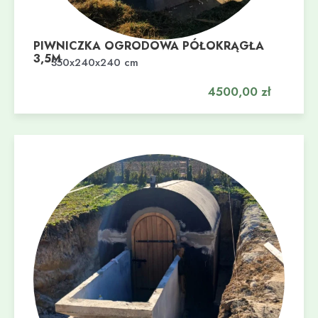
PIWNICZKA OGRODOWA PÓŁOKRĄGŁA
3,5M
Dodaj do koszyka
350x240x240 cm
4500,00
zł