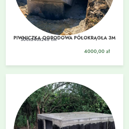
PIWNICZKA OGRODOWA PÓŁOKRĄGŁA 3M
Dodaj do koszyka
300x240x240 cm
4000,00
zł