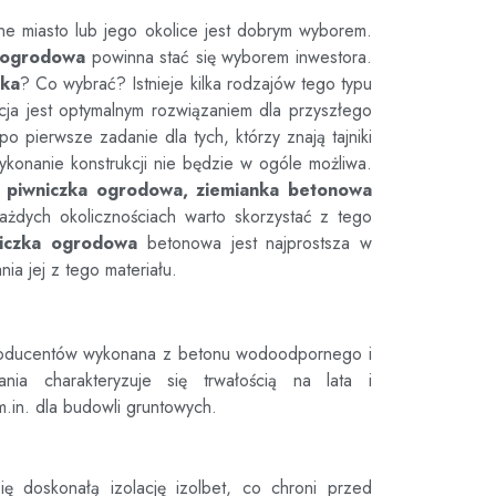
nne miasto lub jego okolice jest dobrym wyborem.
 ogrodowa
powinna stać się wyborem inwestora.
nka
? Co wybrać? Istnieje kilka rodzajów tego typu
pcja jest optymalnym rozwiązaniem dla przyszłego
 pierwsze zadanie dla tych, którzy znają tajniki
ykonanie konstrukcji nie będzie w ogóle możliwa.
 piwniczka ogrodowa, ziemianka betonowa
ażdych okolicznościach warto skorzystać z tego
iczka ogrodowa
betonowa jest najprostsza w
ia jej z tego materiału.
roducentów wykonana z betonu wodoodpornego i
ania charakteryzuje się trwałością na lata i
m.in. dla budowli gruntowych.
ię doskonałą izolację izolbet, co chroni przed