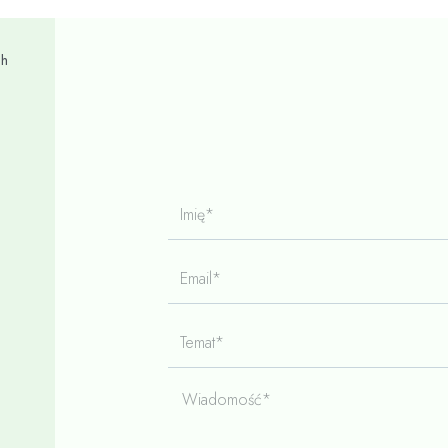
ch
Imię*
Email*
Temat*
Wiadomość*