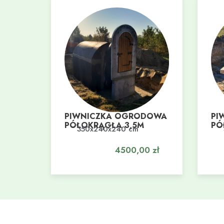
PIWNICZKA OGRODOWA
PI
PÓŁOKRĄGŁA 3,5M
PÓ
350x240x240 cm
Dodaj do koszyka
Do
4500,00
zł