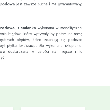
grodowa
jest zawsze sucha i ma gwarantowany,
grodowa, ziemianka
wykonana w monolitycznej
ienia błędów, które wpływały by potem na samą
tszych błędów, które zdarzają się podczas
byt płytka lokalizacja, źle wykonane sklepienie.
owa
dostarczana w całości na miejsce i to
nąć.