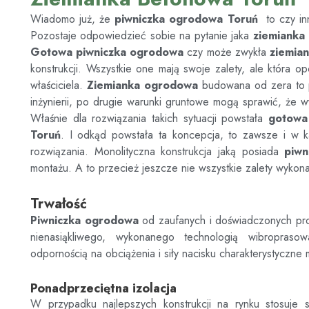
Wiadomo już, że
piwniczka ogrodowa
Toruń
to czy i
Pozostaje odpowiedzieć sobie na pytanie jaka
ziemianka
Gotowa piwniczka ogrodowa
czy może zwykła
ziemia
konstrukcji. Wszystkie one mają swoje zalety, ale która o
właściciela.
Ziemianka ogrodowa
budowana od zera to po
inżynierii, po drugie warunki gruntowe mogą sprawić, że w
Właśnie dla rozwiązania takich sytuacji powstała
gotowa
Toruń
. I odkąd powstała ta koncepcja, to zawsze i w k
rozwiązania. Monolityczna konstrukcja jaką posiada
piwn
montażu. A to przecież jeszcze nie wszystkie zalety wykonan
Trwałość
Piwniczka ogrodowa
od zaufanych i doświadczonych p
nienasiąkliwego, wykonanego technologią wibroprasow
odpornością na obciążenia i siły nacisku charakterystyczne 
Ponadprzeciętna izolacja
W przypadku najlepszych konstrukcji na rynku stosuje s