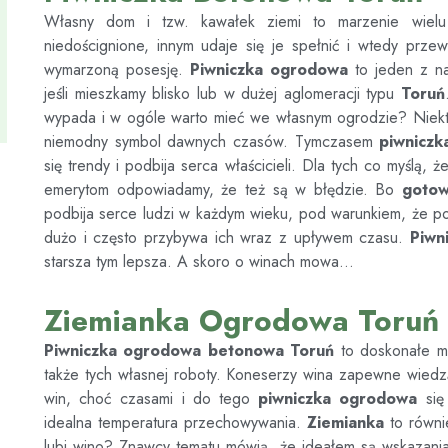
Własny dom i tzw. kawałek ziemi to marzenie wiel
niedoścignione, innym udaje się je spełnić i wtedy prze
wymarzoną posesję.
Piwniczka ogrodowa
to jeden z na
jeśli mieszkamy blisko lub w dużej aglomeracji typu
Toruń
wypada i w ogóle warto mieć we własnym ogrodzie? Niekt
niemodny symbol dawnych czasów. Tymczasem
piwnicz
się trendy i podbija serca właścicieli. Dla tych co myślą, 
emerytom odpowiadamy, że też są w błędzie. Bo
goto
podbija serce ludzi w każdym wieku, pod warunkiem, że pozn
dużo i często przybywa ich wraz z upływem czasu.
Piwn
starsza tym lepsza. A skoro o winach mowa…
Ziemianka Ogrodowa Toruń
Piwniczka ogrodowa betonowa
Toruń
to doskonałe m
także tych własnej roboty. Koneserzy wina zapewne wiedzą
win, choć czasami i do tego
piwniczka ogrodowa
się 
idealna temperatura przechowywania.
Ziemianka
to równi
lubi wino? Znawcy tematu mówią, że ideałem są wskazania 