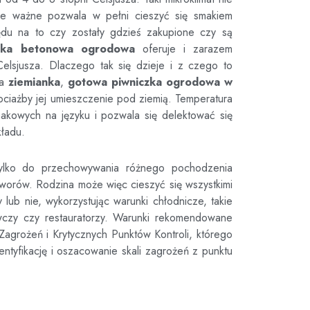
nie ważne pozwala w pełni cieszyć się smakiem
du na to czy zostały gdzieś zakupione czy są
czka betonowa ogrodowa
oferuje i zarazem
elsjusza. Dlaczego tak się dzieje i z czego to
da
ziemianka
,
gotowa piwniczka ogrodowa
w
chociażby jej umieszczenie pod ziemią. Temperatura
akowych na języku i pozwala się delektować się
kładu.
ylko do przechowywania różnego pochodzenia
tworów. Rodzina może więc cieszyć się wszystkimi
ub nie, wykorzystując warunki chłodnicze, takie
wczy czy restauratorzy. Warunki rekomendowane
agrożeń i Krytycznych Punktów Kontroli, którego
ntyfikację i oszacowanie skali zagrożeń z punktu