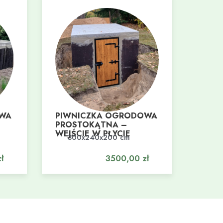
OWA
PIWNICZKA OGRODOWA
PROSTOKĄTNA –
WEJŚCIE W PŁYCIE
300x240x200 cm
Dodaj do koszyka
ł
3500,00
zł