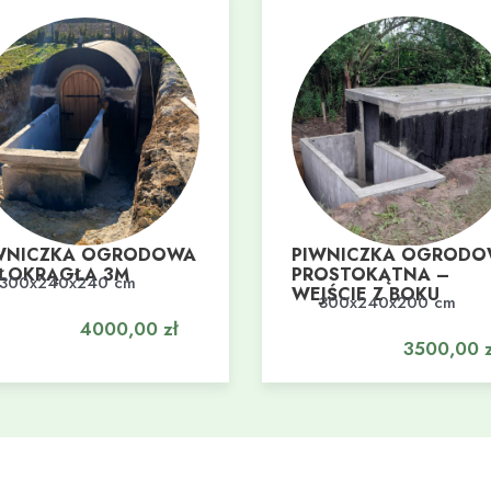
WNICZKA OGRODOWA
PIWNICZKA OGROD
ŁOKRĄGŁA 3M
PROSTOKĄTNA –
300x240x240 cm
daj do koszyka
WEJŚCIE Z BOKU
300x240x200 cm
Dodaj do koszyka
4000,00
zł
3500,00
z