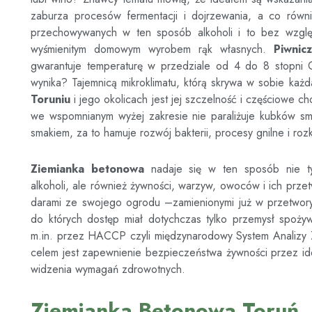
zaburza procesów fermentacji i dojrzewania, a co rów
przechowywanych w ten sposób alkoholi i to bez wzglę
wyśmienitym domowym wyrobem rąk własnych.
Piwni
gwarantuje temperaturę w przedziale od 4 do 8 stopni C
wynika? Tajemnicą mikroklimatu, którą skrywa w sobie każ
Toruniu
i jego okolicach jest jej szczelność i częściowe 
we wspomnianym wyżej zakresie nie paraliżuje kubków sm
smakiem, za to hamuje rozwój bakterii, procesy gnilne i roz
Ziemianka betonowa
nadaje się w ten sposób nie t
alkoholi, ale również żywności, warzyw, owoców i ich prze
darami ze swojego ogrodu –zamienionymi już w przetwory l
do których dostęp miał dotychczas tylko przemysł spoży
m.in. przez HACCP czyli międzynarodowy System Analizy Z
celem jest zapewnienie bezpieczeństwa żywności przez ide
widzenia wymagań zdrowotnych.
Ziemianka Betonowa Toruń