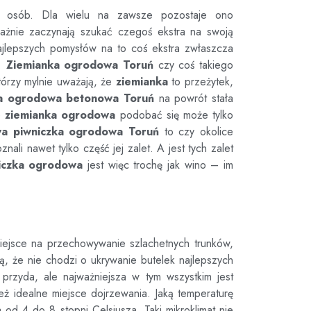
u osób. Dla wielu na zawsze pozostaje ono
ważnie zaczynają szukać czegoś ekstra na swoją
jlepszych pomysłów na to coś ekstra zwłaszcza
.
Ziemianka ogrodowa
Toruń
czy coś takiego
órzy mylnie uważają, że
ziemianka
to przeżytek,
ka ogrodowa betonowa
Toruń
na powrót stała
że
ziemianka ogrodowa
podobać się może tylko
wa piwniczka ogrodowa
Toruń
to czy okolice
ali nawet tylko część jej zalet. A jest tych zalet
iczka ogrodowa
jest więc trochę jak wino – im
iejsce na przechowywanie szlachetnych trunków,
, że nie chodzi o ukrywanie butelek najlepszych
przyda, ale najważniejsza w tym wszystkim jest
eż idealne miejsce dojrzewania. Jaką temperaturę
od 4 do 8 stopni Celsjusza. Taki mikroklimat nie