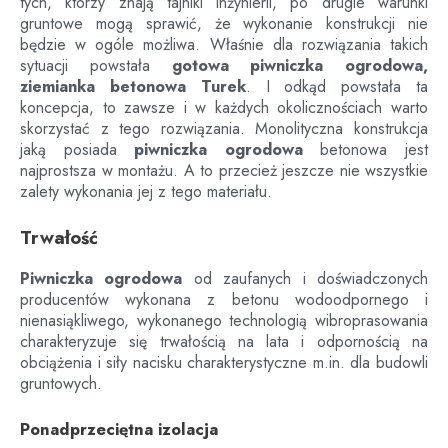
tych, którzy znają tajniki inżynierii, po drugie warunki
gruntowe mogą sprawić, że wykonanie konstrukcji nie
będzie w ogóle możliwa. Właśnie dla rozwiązania takich
sytuacji powstała
gotowa piwniczka ogrodowa,
ziemianka betonowa
Turek
. I odkąd powstała ta
koncepcja, to zawsze i w każdych okolicznościach warto
skorzystać z tego rozwiązania. Monolityczna konstrukcja
jaką posiada
piwniczka ogrodowa
betonowa jest
najprostsza w montażu. A to przecież jeszcze nie wszystkie
zalety wykonania jej z tego materiału.
Trwałość
Piwniczka ogrodowa
od zaufanych i doświadczonych
producentów wykonana z betonu wodoodpornego i
nienasiąkliwego, wykonanego technologią wibroprasowania
charakteryzuje się trwałością na lata i odpornością na
obciążenia i siły nacisku charakterystyczne m.in. dla budowli
gruntowych.
Ponadprzeciętna izolacja