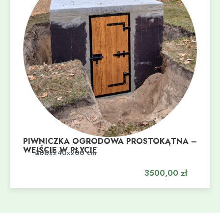
PIWNICZKA OGRODOWA PROSTOKĄTNA –
WEJŚCIE W PŁYCIE
Dodaj do koszyka
300x240x200 cm
3500,00
zł