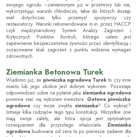
swojego ogrodu –zamienionymi już w przetwory lub nie,
wykorzystując warunki chłodnicze, takie do których dostęp
miał dotychczas tylko przemysł spożywczy czy
restauratorzy. Warunki rekomendowane m.in. przez HACCP
czyli międzynarodowy System Analizy Zagrożeń i
Krytycznych Punktów Kontroli, którego celem jest
zapewnienie bezpieczeństwa żywności przez identyfikację i
oszacowanie skali zagrożeń z punktu widzenia wymagań
zdrowotnych.
Ziemianka Betonowa Turek
Wiadomo już, że
piwniczka ogrodowa
Turek
to czy inne
miasto lub jego okolice jest dobrym wyborem. Pozostaje
odpowiedzieć sobie na pytanie jaka
ziemianka ogrodowa
powinna stać się wyborem inwestora.
Gotowa piwniczka
ogrodowa
czy może zwykła
ziemianka
? Co wybrać?
Istnieje kilka rodzajów tego typu konstrukcji. Wszystkie one
mają swoje zalety, ale która opcja jest optymalnym
rozwiązaniem dla przyszłego właściciela.
Ziemianka
ogrodowa
budowana od zera to po pierwsze zadanie dla