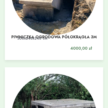
PIWNICZKA OGRODOWA PÓŁOKRĄGŁA 3M
Dodaj do koszyka
300x240x240 cm
4000,00
zł