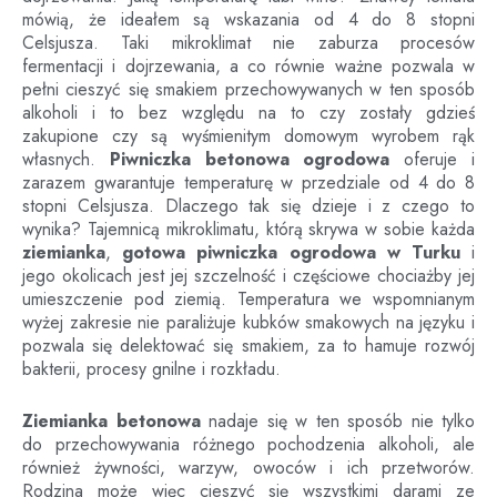
mówią, że ideałem są wskazania od 4 do 8 stopni
Celsjusza. Taki mikroklimat nie zaburza procesów
fermentacji i dojrzewania, a co równie ważne pozwala w
pełni cieszyć się smakiem przechowywanych w ten sposób
alkoholi i to bez względu na to czy zostały gdzieś
zakupione czy są wyśmienitym domowym wyrobem rąk
własnych.
Piwniczka betonowa ogrodowa
oferuje i
zarazem gwarantuje temperaturę w przedziale od 4 do 8
stopni Celsjusza. Dlaczego tak się dzieje i z czego to
wynika? Tajemnicą mikroklimatu, którą skrywa w sobie każda
ziemianka
,
gotowa piwniczka ogrodowa
w
Turku
i
jego okolicach jest jej szczelność i częściowe chociażby jej
umieszczenie pod ziemią. Temperatura we wspomnianym
wyżej zakresie nie paraliżuje kubków smakowych na języku i
pozwala się delektować się smakiem, za to hamuje rozwój
bakterii, procesy gnilne i rozkładu.
Ziemianka betonowa
nadaje się w ten sposób nie tylko
do przechowywania różnego pochodzenia alkoholi, ale
również żywności, warzyw, owoców i ich przetworów.
Rodzina może więc cieszyć się wszystkimi darami ze