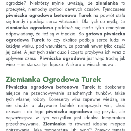
ogrodzie? Niektórzy mylnie uważają, że
ziemianka
to
przeżytek, niemodny symbol dawnych czasów. Tymczasem
piwniczka ogrodowa betonowa
Turek
na powrót stała
się trendy i podbija serca właścicieli. Dla tych co myślą, że
ziemianka ogrodowa
podobać się może tylko emerytom
odpowiadamy, że też są w błędzie. Bo
gotowa piwniczka
ogrodowa
Turek
to czy okolice podbija serce ludzi w
każdym wieku, pod warunkiem, że poznali nawet tylko część
jej zalet. A jest tych zalet dużo i często przybywa ich wraz z
upływem czasu.
Piwniczka ogrodowa
jest więc trochę jak
wino – im starsza tym lepsza. A skoro o winach mowa…
Ziemianka Ogrodowa Turek
Piwniczka ogrodowa betonowa
Turek
to doskonałe
miejsce na przechowywanie szlachetnych trunków, także
tych własnej roboty. Koneserzy wina zapewne wiedzą, że
nie chodzi o ukrywanie butelek najlepszych win, choć
czasami i do tego
piwniczka ogrodowa
się przyda, ale
najważniejsza w tym wszystkim jest idealna temperatura
przechowywania.
Ziemianka
to również idealne miejsce
dojrzewania. Jaką temperaturę lubi wino? Znawcy tematu