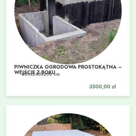
PIWNICZKA OGRODOWA PROSTOKĄTNA –
WEJŚCIE Z BOKU
Dodaj do koszyka
300x240x200 cm
3500,00
zł