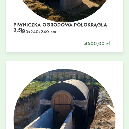
PIWNICZKA OGRODOWA PÓŁOKRĄGŁA
3,5M
Dodaj do koszyka
350x240x240 cm
4500,00
zł