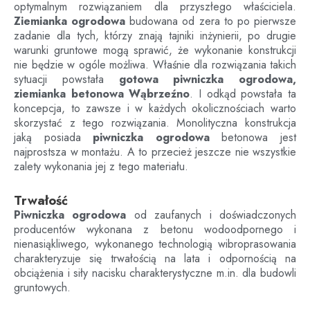
optymalnym rozwiązaniem dla przyszłego właściciela.
Ziemianka ogrodowa
budowana od zera to po pierwsze
zadanie dla tych, którzy znają tajniki inżynierii, po drugie
warunki gruntowe mogą sprawić, że wykonanie konstrukcji
nie będzie w ogóle możliwa. Właśnie dla rozwiązania takich
sytuacji powstała
gotowa piwniczka ogrodowa,
ziemianka betonowa
Wąbrzeźno
. I odkąd powstała ta
koncepcja, to zawsze i w każdych okolicznościach warto
skorzystać z tego rozwiązania. Monolityczna konstrukcja
jaką posiada
piwniczka ogrodowa
betonowa jest
najprostsza w montażu. A to przecież jeszcze nie wszystkie
zalety wykonania jej z tego materiału.
Trwałość
Piwniczka ogrodowa
od zaufanych i doświadczonych
producentów wykonana z betonu wodoodpornego i
nienasiąkliwego, wykonanego technologią wibroprasowania
charakteryzuje się trwałością na lata i odpornością na
obciążenia i siły nacisku charakterystyczne m.in. dla budowli
gruntowych.