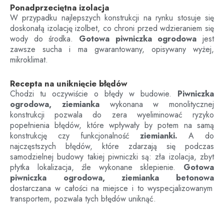
Ponadprzeciętna izolacja
W przypadku najlepszych konstrukcji na rynku stosuje się
doskonałą izolację izolbet, co chroni przed wdzieraniem się
wody do środka.
Gotowa piwniczka ogrodowa
jest
zawsze sucha i ma gwarantowany, opisywany wyżej,
mikroklimat.
Recepta na uniknięcie błędów
Chodzi tu oczywiście o błędy w budowie.
Piwniczka
ogrodowa, ziemianka
wykonana w monolitycznej
konstrukcji pozwala do zera wyeliminować ryzyko
popełnienia błędów, które wpływały by potem na samą
konstrukcję czy funkcjonalność
ziemianki.
A do
najczęstszych błędów, które zdarzają się podczas
samodzielnej budowy takiej piwniczki są: zła izolacja, zbyt
płytka lokalizacja, źle wykonane sklepienie.
Gotowa
piwniczka ogrodowa, ziemianka betonowa
dostarczana w całości na miejsce i to wyspecjalizowanym
transportem, pozwala tych błędów uniknąć.