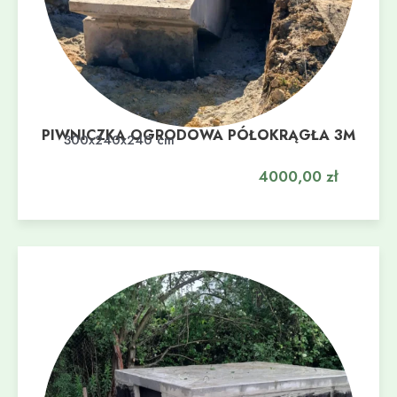
PIWNICZKA OGRODOWA PÓŁOKRĄGŁA 3M
Dodaj do koszyka
300x240x240 cm
4000,00
zł