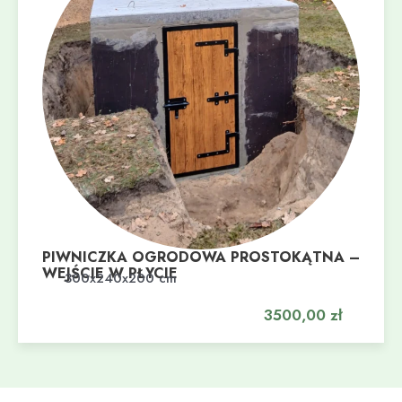
PIWNICZKA OGRODOWA PROSTOKĄTNA –
WEJŚCIE W PŁYCIE
Dodaj do koszyka
300x240x200 cm
3500,00
zł