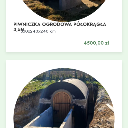
PIWNICZKA OGRODOWA PÓŁOKRĄGŁA
3,5M
Dodaj do koszyka
350x240x240 cm
4500,00
zł