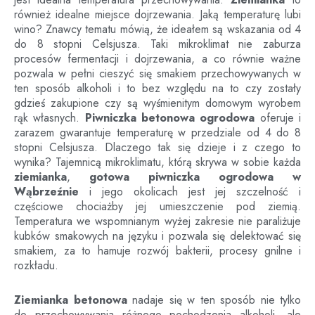
również idealne miejsce dojrzewania. Jaką temperaturę lubi
wino? Znawcy tematu mówią, że ideałem są wskazania od 4
do 8 stopni Celsjusza. Taki mikroklimat nie zaburza
procesów fermentacji i dojrzewania, a co równie ważne
pozwala w pełni cieszyć się smakiem przechowywanych w
ten sposób alkoholi i to bez względu na to czy zostały
gdzieś zakupione czy są wyśmienitym domowym wyrobem
rąk własnych.
Piwniczka betonowa ogrodowa
oferuje i
zarazem gwarantuje temperaturę w przedziale od 4 do 8
stopni Celsjusza. Dlaczego tak się dzieje i z czego to
wynika? Tajemnicą mikroklimatu, którą skrywa w sobie każda
ziemianka
,
gotowa piwniczka ogrodowa
w
Wąbrzeźnie
i jego okolicach jest jej szczelność i
częściowe chociażby jej umieszczenie pod ziemią.
Temperatura we wspomnianym wyżej zakresie nie paraliżuje
kubków smakowych na języku i pozwala się delektować się
smakiem, za to hamuje rozwój bakterii, procesy gnilne i
rozkładu.
Ziemianka betonowa
nadaje się w ten sposób nie tylko
do przechowywania różnego pochodzenia alkoholi, ale