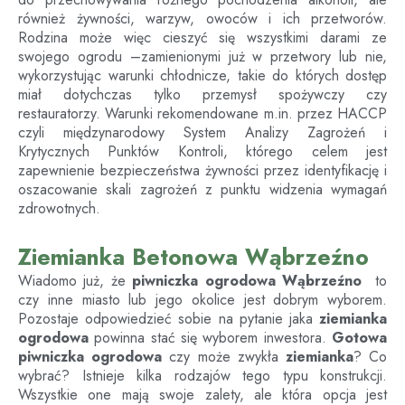
również żywności, warzyw, owoców i ich przetworów.
Rodzina może więc cieszyć się wszystkimi darami ze
swojego ogrodu –zamienionymi już w przetwory lub nie,
wykorzystując warunki chłodnicze, takie do których dostęp
miał dotychczas tylko przemysł spożywczy czy
restauratorzy. Warunki rekomendowane m.in. przez HACCP
czyli międzynarodowy System Analizy Zagrożeń i
Krytycznych Punktów Kontroli, którego celem jest
zapewnienie bezpieczeństwa żywności przez identyfikację i
oszacowanie skali zagrożeń z punktu widzenia wymagań
zdrowotnych.
Ziemianka Betonowa Wąbrzeźno
Wiadomo już, że
piwniczka ogrodowa
Wąbrzeźno
to
czy inne miasto lub jego okolice jest dobrym wyborem.
Pozostaje odpowiedzieć sobie na pytanie jaka
ziemianka
ogrodowa
powinna stać się wyborem inwestora.
Gotowa
piwniczka ogrodowa
czy może zwykła
ziemianka
? Co
wybrać? Istnieje kilka rodzajów tego typu konstrukcji.
Wszystkie one mają swoje zalety, ale która opcja jest