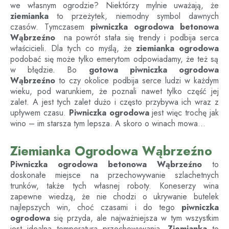
we własnym ogrodzie? Niektórzy mylnie uważają, że
ziemianka
to przeżytek, niemodny symbol dawnych
czasów. Tymczasem
piwniczka ogrodowa betonowa
Wąbrzeźno
na powrót stała się trendy i podbija serca
właścicieli. Dla tych co myślą, że
ziemianka ogrodowa
podobać się może tylko emerytom odpowiadamy, że też są
w błędzie. Bo
gotowa piwniczka ogrodowa
Wąbrzeźno
to czy okolice podbija serce ludzi w każdym
wieku, pod warunkiem, że poznali nawet tylko część jej
zalet. A jest tych zalet dużo i często przybywa ich wraz z
upływem czasu.
Piwniczka ogrodowa
jest więc trochę jak
wino – im starsza tym lepsza. A skoro o winach mowa…
Ziemianka Ogrodowa Wąbrzeźno
Piwniczka ogrodowa betonowa
Wąbrzeźno
to
doskonałe miejsce na przechowywanie szlachetnych
trunków, także tych własnej roboty. Koneserzy wina
zapewne wiedzą, że nie chodzi o ukrywanie butelek
najlepszych win, choć czasami i do tego
piwniczka
ogrodowa
się przyda, ale najważniejsza w tym wszystkim
jest idealna temperatura przechowywania.
Ziemianka
to