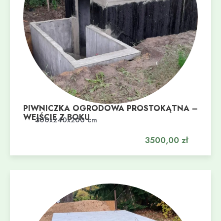
PIWNICZKA OGRODOWA PROSTOKĄTNA –
WEJŚCIE Z BOKU
Dodaj do koszyka
300x240x200 cm
3500,00
zł