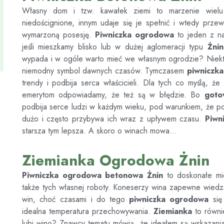
Własny dom i tzw. kawałek ziemi to marzenie wiel
niedoścignione, innym udaje się je spełnić i wtedy prze
wymarzoną posesję.
Piwniczka ogrodowa
to jeden z na
jeśli mieszkamy blisko lub w dużej aglomeracji typu
Żnin
wypada i w ogóle warto mieć we własnym ogrodzie? Niekt
niemodny symbol dawnych czasów. Tymczasem
piwniczk
trendy i podbija serca właścicieli. Dla tych co myślą, że
emerytom odpowiadamy, że też są w błędzie. Bo
goto
podbija serce ludzi w każdym wieku, pod warunkiem, że pozn
dużo i często przybywa ich wraz z upływem czasu.
Piwn
starsza tym lepsza. A skoro o winach mowa…
Ziemianka Ogrodowa Żnin
Piwniczka ogrodowa betonowa
Żnin
to doskonałe mi
także tych własnej roboty. Koneserzy wina zapewne wiedzą
win, choć czasami i do tego
piwniczka ogrodowa
się 
idealna temperatura przechowywania.
Ziemianka
to równi
lubi wino? Znawcy tematu mówią, że ideałem są wskazania 