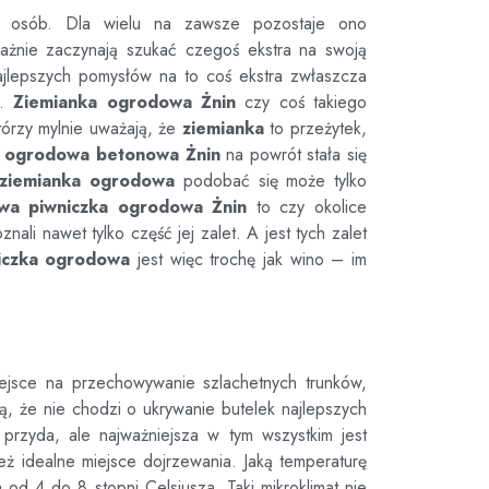
u osób. Dla wielu na zawsze pozostaje ono
ważnie zaczynają szukać czegoś ekstra na swoją
jlepszych pomysłów na to coś ekstra zwłaszcza
.
Ziemianka ogrodowa Żnin
czy coś takiego
órzy mylnie uważają, że
ziemianka
to przeżytek,
a ogrodowa betonowa Żnin
na powrót stała się
ziemianka ogrodowa
podobać się może tylko
wa piwniczka ogrodowa Żnin
to czy okolice
ali nawet tylko część jej zalet. A jest tych zalet
iczka ogrodowa
jest więc trochę jak wino – im
ejsce na przechowywanie szlachetnych trunków,
, że nie chodzi o ukrywanie butelek najlepszych
przyda, ale najważniejsza w tym wszystkim jest
eż idealne miejsce dojrzewania. Jaką temperaturę
od 4 do 8 stopni Celsjusza. Taki mikroklimat nie