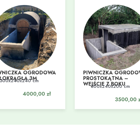
WNICZKA OGRODOWA
PIWNICZKA OGROD
ŁOKRĄGŁA 3M
PROSTOKĄTNA –
300x240x240 cm
daj do koszyka
WEJŚCIE Z BOKU
300x240x200 cm
Dodaj do koszyka
4000,00
zł
3500,00
z