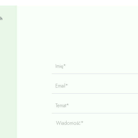
ch
Imię*
Email*
Temat*
Wiadomość*