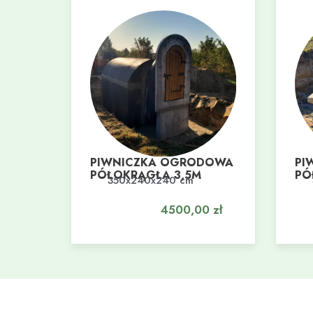
PIWNICZKA OGRODOWA
PI
PÓŁOKRĄGŁA 3,5M
PÓ
350x240x240 cm
Dodaj do koszyka
Do
4500,00
zł