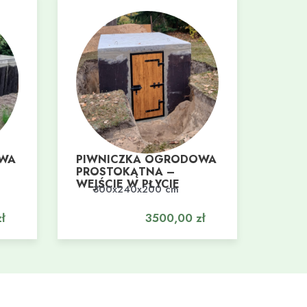
OWA
PIWNICZKA OGRODOWA
PROSTOKĄTNA –
WEJŚCIE W PŁYCIE
300x240x200 cm
Dodaj do koszyka
ł
3500,00
zł