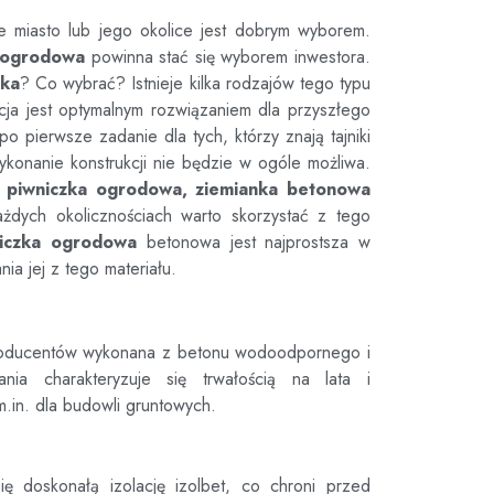
ne miasto lub jego okolice jest dobrym wyborem.
 ogrodowa
powinna stać się wyborem inwestora.
nka
? Co wybrać? Istnieje kilka rodzajów tego typu
pcja jest optymalnym rozwiązaniem dla przyszłego
 pierwsze zadanie dla tych, którzy znają tajniki
ykonanie konstrukcji nie będzie w ogóle możliwa.
 piwniczka ogrodowa, ziemianka betonowa
żdych okolicznościach warto skorzystać z tego
iczka ogrodowa
betonowa jest najprostsza w
ia jej z tego materiału.
roducentów wykonana z betonu wodoodpornego i
ania charakteryzuje się trwałością na lata i
m.in. dla budowli gruntowych.
ię doskonałą izolację izolbet, co chroni przed