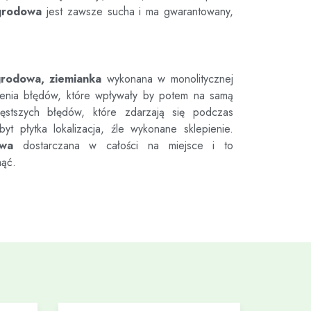
grodowa
jest zawsze sucha i ma gwarantowany,
grodowa, ziemianka
wykonana w monolitycznej
ienia błędów, które wpływały by potem na samą
tszych błędów, które zdarzają się podczas
byt płytka lokalizacja, źle wykonane sklepienie.
owa
dostarczana w całości na miejsce i to
nąć.