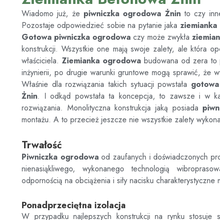
Wiadomo już, że
piwniczka ogrodowa Żnin
to czy in
Pozostaje odpowiedzieć sobie na pytanie jaka
ziemianka
Gotowa piwniczka ogrodowa
czy może zwykła
ziemia
konstrukcji. Wszystkie one mają swoje zalety, ale która o
właściciela.
Ziemianka ogrodowa
budowana od zera to po
inżynierii, po drugie warunki gruntowe mogą sprawić, że w
Właśnie dla rozwiązania takich sytuacji powstała
gotowa
Żnin
. I odkąd powstała ta koncepcja, to zawsze i w ka
rozwiązania. Monolityczna konstrukcja jaką posiada
piwn
montażu. A to przecież jeszcze nie wszystkie zalety wykonan
Trwałość
Piwniczka ogrodowa
od zaufanych i doświadczonych p
nienasiąkliwego, wykonanego technologią wibroprasow
odpornością na obciążenia i siły nacisku charakterystyczne 
Ponadprzeciętna izolacja
W przypadku najlepszych konstrukcji na rynku stosuje s