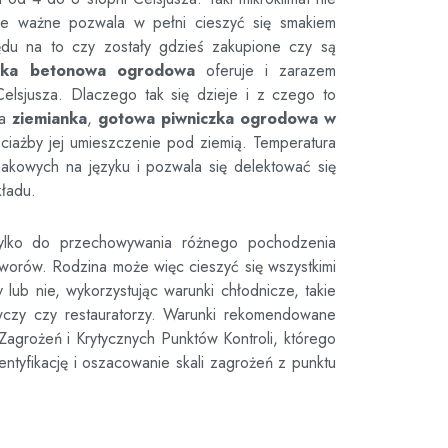
nie ważne pozwala w pełni cieszyć się smakiem
du na to czy zostały gdzieś zakupione czy są
czka betonowa ogrodowa
oferuje i zarazem
elsjusza. Dlaczego tak się dzieje i z czego to
da
ziemianka
,
gotowa piwniczka ogrodowa
w
hociażby jej umieszczenie pod ziemią. Temperatura
akowych na języku i pozwala się delektować się
kładu.
ylko do przechowywania różnego pochodzenia
tworów. Rodzina może więc cieszyć się wszystkimi
ub nie, wykorzystując warunki chłodnicze, takie
wczy czy restauratorzy. Warunki rekomendowane
agrożeń i Krytycznych Punktów Kontroli, którego
ntyfikację i oszacowanie skali zagrożeń z punktu