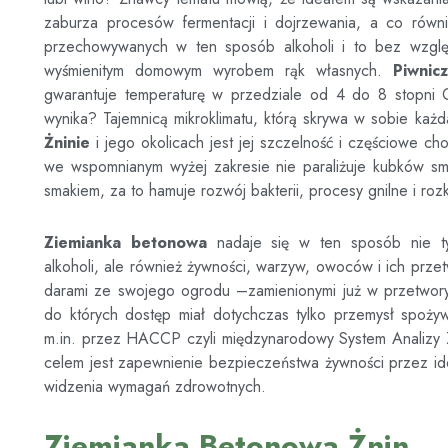
zaburza procesów fermentacji i dojrzewania, a co rów
przechowywanych w ten sposób alkoholi i to bez wzglę
wyśmienitym domowym wyrobem rąk własnych.
Piwni
gwarantuje temperaturę w przedziale od 4 do 8 stopni C
wynika? Tajemnicą mikroklimatu, którą skrywa w sobie każ
Żninie
i jego okolicach jest jej szczelność i częściowe c
we wspomnianym wyżej zakresie nie paraliżuje kubków sm
smakiem, za to hamuje rozwój bakterii, procesy gnilne i roz
Ziemianka betonowa
nadaje się w ten sposób nie t
alkoholi, ale również żywności, warzyw, owoców i ich prze
darami ze swojego ogrodu –zamienionymi już w przetwory l
do których dostęp miał dotychczas tylko przemysł spoży
m.in. przez HACCP czyli międzynarodowy System Analizy Z
celem jest zapewnienie bezpieczeństwa żywności przez ide
widzenia wymagań zdrowotnych.
Ziemianka Betonowa Żnin